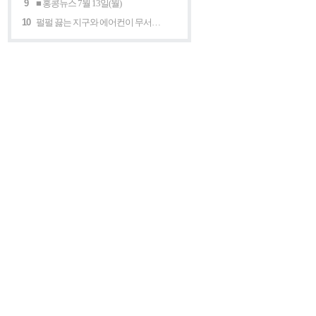
9
■ 홍콩뉴스 7월 13일(월)
10
펄펄 끓는 지구와 에어컨이 무서운 세계 “홍콩의 에어컨은 축복이다”