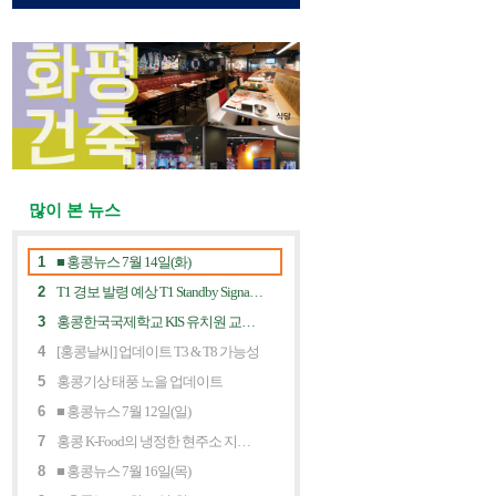
많이 본 뉴스
1
■ 홍콩뉴스 7월 14일(화)
2
T1 경보 발령 예상 T1 Standby Signal Expected
3
홍콩한국국제학교 KIS 유치원 교사 채용공고
4
[홍콩날씨] 업데이트 T3 & T8 가능성
5
홍콩기상 태풍 노을 업데이트
6
■ 홍콩뉴스 7월 12일(일)
7
홍콩 K-Food의 냉정한 현주소 지금 홍콩 한식당에 무슨 일이? Market Decline and "Northbound Consumption"
8
■ 홍콩뉴스 7월 16일(목)