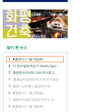
많이 본 뉴스
1
■ 홍콩뉴스 7월 14일(화)
2
T1 경보 발령 예상 T1 Standby Signal Expected
3
홍콩한국국제학교 KIS 유치원 교사 채용공고
4
[홍콩날씨] 업데이트 T3 & T8 가능성
5
홍콩기상 태풍 노을 업데이트
6
■ 홍콩뉴스 7월 12일(일)
7
홍콩 K-Food의 냉정한 현주소 지금 홍콩 한식당에 무슨 일이? Market Decline and "Northbound Consumption"
8
■ 홍콩뉴스 7월 16일(목)