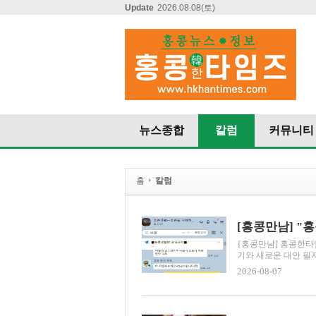
Update
2026.08.08
(토)
뉴스종합
칼럼
커뮤니티
홈
칼럼
{홍콩만남] 홍콩한타
기와 새로운 대안 필자
2026-08-07