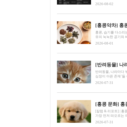
2026-08-02
[홍콩약차] 홍콩
홍콩, 습기를 다스리는
유의 눅눅한 공기와 바
2026-08-01
[반려동물] 나
반려동물, 나라마다 
심장이 아픈 존재’들 수
2026-07-31
[홍콩 문화] 
[칼럼 & 리포트] |
가장 먼저 떠오르는 이
2026-07-31