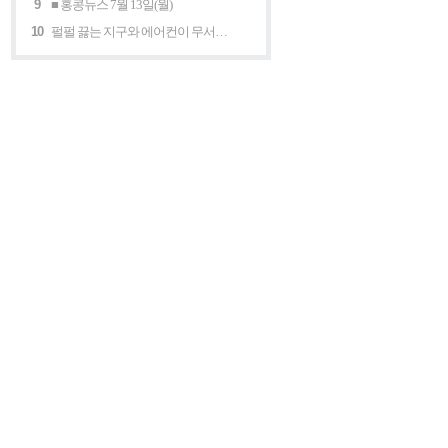
9
■ 홍콩뉴스 7월 13일(월)
10
펄펄 끓는 지구와 에어컨이 무서운 세계 “홍콩의 에어컨은 축복이다”