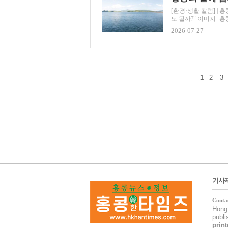
[환경·생활 칼럼] 
도 될까?" 이미지=홍
2026-07-27
1
2
3
기사
Conta
Hong 
publ
print