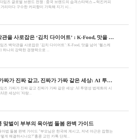
한타임즈 글로벌 브랜드 전쟁 : 중국 브랜드의 습격스타벅스→럭킨커피
거리마다 구수한 커피향이 가득해 지기 시...
[푸드칼럼] 백악관을 사로잡은 ‘김치 다이어트’ : K-Food, 맛을 넘어 ‘헬스케어’로 진화하다
임즈 백악관을 사로잡은 ‘김치 다이어트’: K-Food, 맛을 넘어 ‘헬스케
 하나의 강력한 경쟁력으로 ...
[AI 딥페이크] 가짜가 진짜 같고, 진짜가 가짜 같은 세상: AI 투명성 법제화의 시대
타임즈 가짜가 진짜 같고 진짜가 가짜 같은 세상: AI 투명성 법제화의 시
by AI온 세상이 '자랑...
콩 맞벌이 부부의 육아법 돌봄 완벽 가이드
육아법 돌봄 완벽 가이드 "부모님은 한국에 계시고, 저녁 야근은 잡혔는
 어떻게 해결하시나요?"홍콩 교민 카톡 단체...