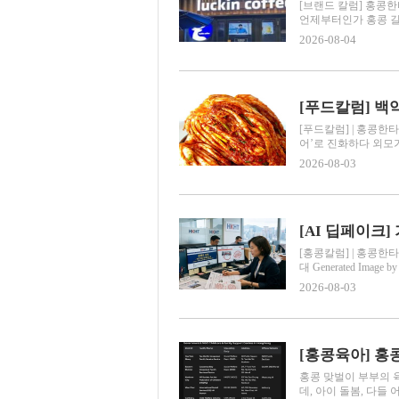
[브랜드 칼럼] 홍콩
언제부터인가 홍콩 길
2026-08-04
[푸드칼럼] | 홍콩한타
어’로 진화하다 외모가
2026-08-03
[홍콩칼럼] | 홍콩한
대 Generated Image 
2026-08-03
[홍콩육아] 홍
홍콩 맞벌이 부부의 
데, 아이 돌봄, 다들