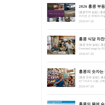
[홍콩주택 칼럼] | 
어지던 긴 하락의 터널을
2026-07-29
홍콩 식당 차찬
[홍콩 문화 칼럼] |
Generated image b
2026-07-28
홍콩의 숫자는 
[홍콩 문화 칼럼] |
자"'1314'가 사랑 고백이라고
2026-07-28