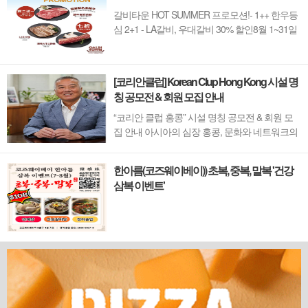
갈비타운 HOT SUMMER 프로모션!- 1++ 한우등
심 2+1 - LA갈비, 우대갈비 30% 할인8월 1~31일
까지 (금요일 할인제외)예약 : 2750-6001
[코리안클럽] Korean Clup Hong Kong 시설 명
칭 공모전 & 회원 모집 안내
“코리안 클럽 홍콩” 시설 명칭 공모전 & 회원 모
집 안내 아시아의 심장 홍콩, 문화와 네트워크의
새 지평을 열 '코리안 클럽'이 온다 동서양이 교차
하며 세계의 아이디어와 자본이 모여드는 도시,
한아름(코즈웨이베이)) 초복, 중복, 말복 '건강
홍콩. 이 역동적인 글로벌 허브의 중심에서 한국
삼복 이벤트'
의 깊이 있는 문화유산과 세계적 감각을 잇는 새
로운 다리가 놓입니다. 바로 국...