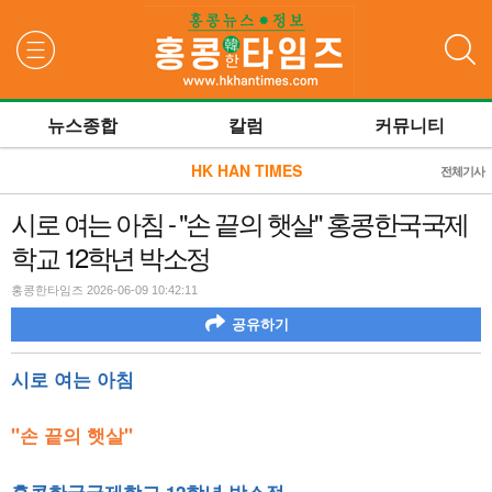
검색
뉴스종합
칼럼
커뮤니티
HK HAN TIMES
전체기사
시로 여는 아침 - "손 끝의 햇살" 홍콩한국국제
학교 12학년 박소정
홍콩한타임즈 2026-06-09 10:42:11
공유하기
시로 여는 아침
"손 끝의 햇살"