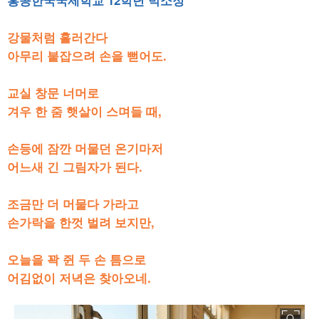
홍콩한국국제학교 12학년 박소정
강물처럼 흘러간다
아무리 붙잡으려 손을 뻗어도.
교실 창문 너머로
겨우 한 줌 햇살이 스며들 때,
손등에 잠깐 머물던 온기마저
어느새 긴 그림자가 된다.
조금만 더 머물다 가라고
손가락을 한껏 벌려 보지만,
오늘을 꽉 쥔 두 손 틈으로
어김없이 저녁은 찾아오네.