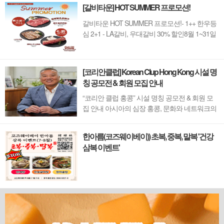
[갈비타운] HOT SUMMER 프로모션!
갈비타운 HOT SUMMER 프로모션!- 1++ 한우등
심 2+1 - LA갈비, 우대갈비 30% 할인8월 1~31일
까지 (금요일 할인제외)예약 : 2750-6001
[코리안클럽] Korean Clup Hong Kong 시설 명
칭 공모전 & 회원 모집 안내
“코리안 클럽 홍콩” 시설 명칭 공모전 & 회원 모
집 안내 아시아의 심장 홍콩, 문화와 네트워크의
새 지평을 열 '코리안 클럽'이 온다 동서양이 교차
하며 세계의 아이디어와 자본이 모여드는 도시,
한아름(코즈웨이베이)) 초복, 중복, 말복 '건강
홍콩. 이 역동적인 글로벌 허브의 중심에서 한국
삼복 이벤트'
의 깊이 있는 문화유산과 세계적 감각을 잇는 새
로운 다리가 놓입니다. 바로 국...