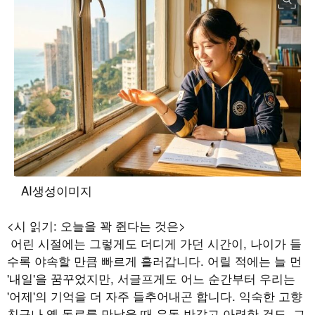
AI생성이미지
<시 읽기: 오늘을 꽉 쥔다는 것은>
어린 시절에는 그렇게도 더디게 가던 시간이, 나이가 들
수록 야속할 만큼 빠르게 흘러갑니다. 어릴 적에는 늘 먼
'내일'을 꿈꾸었지만, 서글프게도 어느 순간부터 우리는
'어제'의 기억을 더 자주 들추어내곤 합니다. 익숙한 고향
친구나 옛 동료를 만났을 때 유독 반갑고 아련한 것도, 그