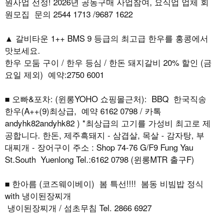
원사업 선정! 2026년 공동구매 사업참여, 요식업 업체 회
원모집 문의 2544 1713 /9687 1622
▲ 갈비타운 1++ BMS 9 등급의 최고급 한우를 홍콩에서
맛보세요.
한우 모둠 구이 / 한우 등심 / 한돈 돼지갈비 20% 할인 (금
요일 제외) 예약:2750 6001
■ 오빠&포차: (윈롱YOHO 쇼핑몰근처): BBQ 한국직송
한우(A++(9)최상급, 예약 6162 0798 / 카톡
andyhk82andyhk82 ) *최상급의 고기를 가성비 최고로 제
공합니다. 한돈, 제주흑돼지 - 삼겹살, 목살 - 감자탕, 부
대찌개 - 장어구이 주소 : Shop 74-76 G/F9 Fung Yau
St.South Yuenlong Tel.:6162 0798 (윈롱MTR 출구F)
■ 한아름 (코즈웨이베이) 봄 특선!!!! 봄동 비빔밥 정식
with 냉이된장찌개
냉이된장찌개 / 섬초무침 Tel. 2866 6927