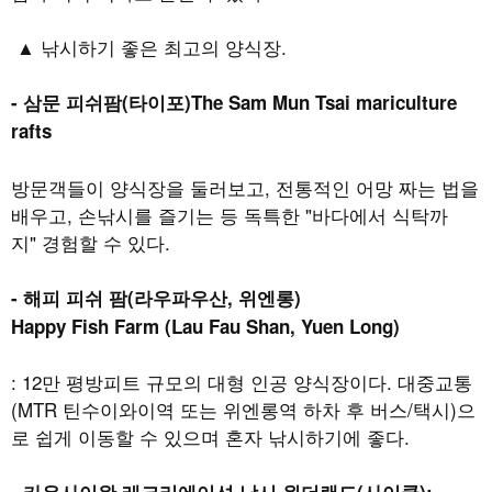
▲ 낚시하기 좋은 최고의 양식장
.
-
삼문 피쉬팜
(
타이포
)
The Sam Mun Tsai mariculture
rafts
방문객들이 양식장을 둘러보고
,
전통적인 어망 짜는 법을
배우고
,
손낚시를 즐기는 등 독특한
"
바다에서 식탁까
지
"
경험할 수 있다.
-
해피 피쉬 팜
(
라우파우산
,
위엔롱
)
Happy Fish Farm (Lau Fau Shan, Yuen Long)
: 12
만 평방피트 규모의 대형 인공 양식장이다
.
대중교통
(MTR
틴수이와이역 또는 위엔롱역 하차 후 버스
/
택시
)
으
로 쉽게 이동할 수 있으며 혼자 낚시하기에 좋다
.