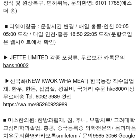
장식 및 원상복구, 면허취득, 문의환영: 6101 1785(에스
더 송)
■ 티웨이항공 : 운항시간 변경 / 매일 홍콩-인천 00:05
05:00 도착 / 매일 인천-홍콩 18:50 22:05 도착(운항요일
은 웹사이트에서 확인)
▶ JETTE LIMITED 각종 포장류, 무료보관 카톡문의
hansh0002
▶신국화(NEW KWOK WHA MEAT) 한국농장 직수입업
체, 한우, 한돈, 삽겹살, 왕갈비, 국거리 주문 hkd800이상
무료배송 Tel. 6092 3989 왓셉
https://wa.me/85260923989
■ 미소한의원: 한방과립제, 침, 추나, 부황치료/ 고려대학
교심리학과졸업, 홍콩, 중국등록중 의학전문의/ 몸과마음
치유문의환영카카오톡smiletcm / 문의9565 3056 Google