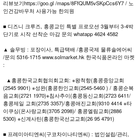
리뷰보기https://goo.gl /maps/8FfQUM5vSKpCcs6Y7 / 노
인건강바우처 사용가능 한의원
■ 디즈니 크루즈, 홍콩교민 특별 프로모션 3월부터 3-4박
단기로 시작 선착순 마감 문의 whatapp 4624 4582
▲ 솔무빙 : 포장이사, 특급택배 /홍콩국제 물류솔에어씨
/문의 5316-1715 www.solmarket.hk 한국식품온라인 마켓
:
▲홍콩한국교회협의회교회: ※왕척항(홍콩중앙교회
(2545 9901) ※성완(홍콩한인교회(2545-5460 ) / 홍콩순복
음교회(2721 1970)※침사추이(홍콩동신교회(2723 6411/
홍콩제일 교회(2735 3357)/홍콩애진교회(9310 4414 ※타
이쿠싱(온사랑교회(3705 2098)/ 홍콩엘림교회(2886
5300) ※신계사틴(홍콩한국선교교회(26 95 4791)
■ 프레미아티엔씨(구코차이나티엔씨) : 법인설립/관리,