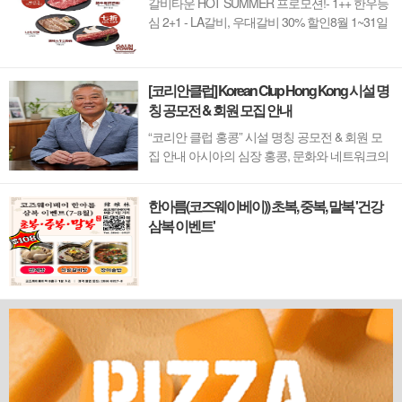
갈비타운 HOT SUMMER 프로모션!- 1++ 한우등
심 2+1 - LA갈비, 우대갈비 30% 할인8월 1~31일
까지 (금요일 할인제외)예약 : 2750-6001
[코리안클럽] Korean Clup Hong Kong 시설 명
칭 공모전 & 회원 모집 안내
“코리안 클럽 홍콩” 시설 명칭 공모전 & 회원 모
집 안내 아시아의 심장 홍콩, 문화와 네트워크의
새 지평을 열 '코리안 클럽'이 온다 동서양이 교차
하며 세계의 아이디어와 자본이 모여드는 도시,
한아름(코즈웨이베이)) 초복, 중복, 말복 '건강
홍콩. 이 역동적인 글로벌 허브의 중심에서 한국
삼복 이벤트'
의 깊이 있는 문화유산과 세계적 감각을 잇는 새
로운 다리가 놓입니다. 바로 국...