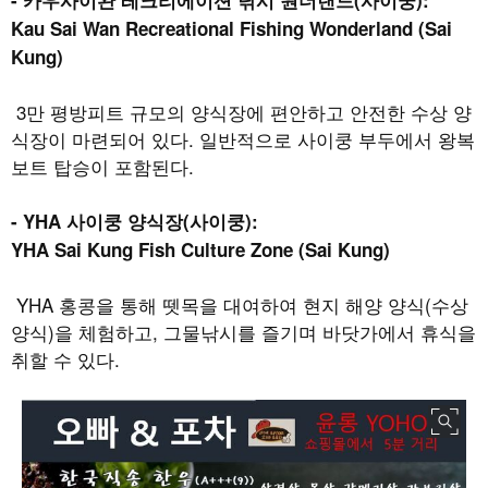
-
카우사이완 레크리에이션 낚시 원더랜드
(
사이쿵
):
Kau Sai Wan Recreational Fishing Wonderland (Sai
Kung)
3
만 평방피트 규모의 양식장에 편안하고 안전한 수상 양
식장이 마련되어 있다
.
일반적으로 사이쿵 부두에서 왕복
보트 탑승이 포함된다
.
- YHA
사이쿵 양식장
(
사이쿵
):
YHA Sai Kung Fish Culture Zone (Sai Kung)
YHA
홍콩을 통해 뗏목을 대여하여 현지 해양 양식
(
수상
양식
)
을 체험하고
,
그물낚시를 즐기며 바닷가에서 휴식을
취할 수 있다
.