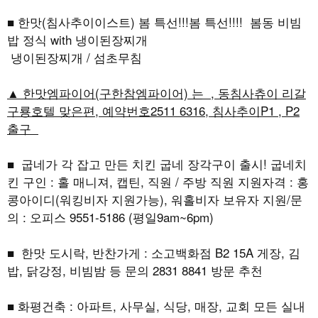
■ 한맛(침사추이이스트) 봄 특선!!!봄 특선!!!! 봄동 비빔
밥 정식 with 냉이된장찌개
냉이된장찌개 / 섬초무침
▲ 한맛엠파이어(구한참엠파이어) 는 , 동침사츄이 리갈
구룡호텔 맞은편, 예약번호2511 6316, 침사추이P1 , P2
출구
■ 굽네가 각 잡고 만든 치킨 굽네 장각구이 출시! 굽네치
킨 구인 : 홀 매니져, 캡틴, 직원 / 주방 직원 지원자격 : 홍
콩아이디(워킹비자 지원가능), 워홀비자 보유자 지원/문
의 : 오피스 9551-5186 (평일9am~6pm)
■ 한맛 도시락, 반찬가게 : 소고백화점 B2 15A 게장, 김
밥, 닭강정, 비빔밤 등 문의 2831 8841 방문 추천
■ 화평건축 : 아파트, 사무실, 식당, 매장, 교회 모든 실내