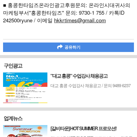
■ 홍콩한타임즈온라인광고후원문의: 온라인시대귀사의
마케팅부서"홍콩한타임즈" 문의: 9730-1 755 / 카톡ID
242500ryune / 이메일
hkkrtimes@gmail.com
공유하기
구인광고
"대교 홍콩" 수업강사 채용공고
대교 홍콩 수업강사 채용공고 / 문의 9489 6237
업계뉴스
[갈비타운] HOT SUMMER 프로모션!