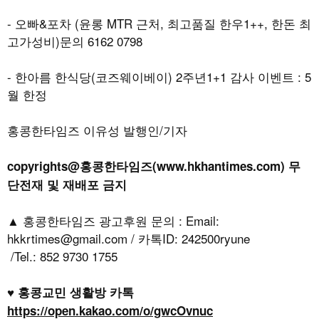
-
오빠
&
포차
(
윤롱
MTR
근처
,
최고품질 한우
1++,
한돈 최
고가성비
)
문의
6162 0798
-
한아름 한식당
(
코즈웨이베이
) 2
주년
1+1
감사 이벤트
: 5
월 한정
홍콩한타임즈 이유성 발행인/기자
copyrights@홍콩한타임즈(www.hkhantimes.com) 무
단전재 및 재배포 금지
▲ 홍콩한타임즈 광고후원 문의 : Email:
hkkrtimes@gmail.com / 카톡ID: 242500ryune
/Tel.: 852 9730 1755
♥ 홍콩교민 생활방 카톡
https://open.kakao.com/o/gwcOvnuc