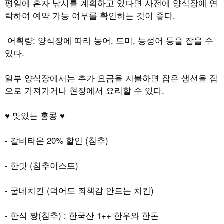
평일에 혼자 낚시를 계획하고 있다면 사전에 양식장에 연
락하여 예약 가능 여부를 확인하는 것이 좋다
.
어획량
:
양식장에 따라 농어
,
도미
,
능성어 등을 잡을 수
있다
.
일부 양식장에서는 추가 요금을 지불하면 잡은 생선을 집
으로 가져가거나 현장에서 요리할 수 있다.
♥ 맛있는 홍콩 ♥
-
갈비타운
20%
할인
(
침추
)
-
한맛
(
침추이스트
)
-
굽네치킨
(
먹어도 죄책감 안드는 치킨
)
-
한식 짱
(
침추
) :
한국산
1++
한우와 한돈