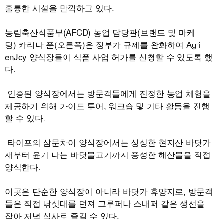
훌륭한 시설을 만끽하고 있다
.
농림축산식품부
(AFCD)
농업 담당관
(
브랜드 및 마케
팅
)
카리나 푼
(
오른쪽
)
은 정부가 규제를 완화하여
Agri
enJoy
양식장들이 식품 사업 허가를 신청할 수 있도록 했
다
.
인증된 양식장에서는 방문객들에게 진정한 농업 체험을
제공하기 위해 가이드 투어
,
워크숍 및 기타 활동을 진행
할 수 있다
.
타이포의 삼문차이 양식장에서는 싱싱한 현지산 바닷가
재부터 윤기 나는 바닷물고기까지 풍성한 해산물을 직접
양식한다
.
이곳은 단순한 양식장이 아니라 바닷가 휴양지로
,
방문객
들은 직접 낚싯대를 던져 그루퍼나 스내퍼 같은 생선을
잡아 저녁 식사로 즐길 수 있다
.