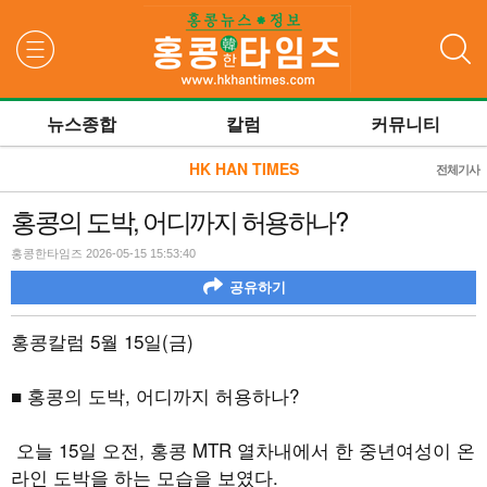
검색
뉴스종합
칼럼
커뮤니티
HK HAN TIMES
전체기사
홍콩의 도박, 어디까지 허용하나?
홍콩한타임즈 2026-05-15 15:53:40
공유하기
홍콩칼럼
5
월
15
일
(
금
)
■ 홍콩의 도박, 어디까지 허용하나
?
오늘
15
일 오전
,
홍콩
MTR
열차내에서 한 중년여성이 온
라인 도박을 하는 모습을 보였다
.