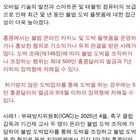
모바일 기술의 발전과 스마트폰 및 태블릿 컴퓨터의 보급
으로 인해 최근 몇 년 동안 불법 도박 플랫폼에 대한 접근
성이 더욱 높아졌다
.
홍콩에서는 불법 온라인 카지노 및 도박 플랫폼을 운영하
거나 홍보한 혐의로 기소되거나 유죄 판결을 받은 사례가
많다
.
도박 조례
(
제
148
장
)
에 따라 불법 도박을 조직하거
나 조장하는 행위는 최대
500
만 홍콩달러의 벌금과
7
년
이하의 징역형에 처해질 수 있다
.
허가받지 않은 도박업자를 통해 도박을 하는 경우에는
5
만 홍콩달러의 벌금과
9
개월 이하의 징역형에 처해질 수
있다
.
사례1 :
부패방지위원회
(ICAC)
는
2025
년
4
월
,
축구 클럽
감독과 기간제 교사 두 명이 온라인 불법 도박 조직에 가
담하여 불법 도박업자를 통해 도박을 조장하고 불법 도박
을 한 혐의로 동부 치안법원에서 각각
1
만
2
천 홍콩달러