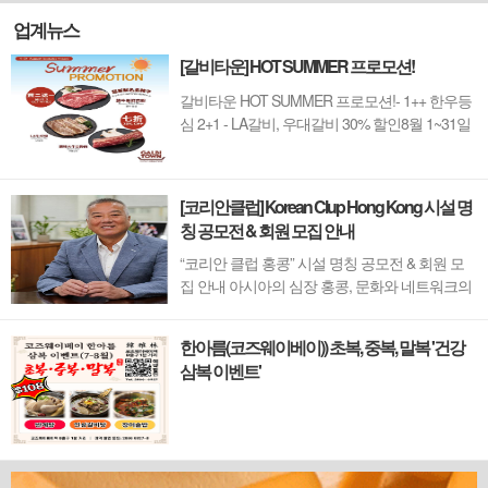
업계뉴스
[갈비타운] HOT SUMMER 프로모션!
갈비타운 HOT SUMMER 프로모션!- 1++ 한우등
심 2+1 - LA갈비, 우대갈비 30% 할인8월 1~31일
까지 (금요일 할인제외)예약 : 2750-6001
[코리안클럽] Korean Clup Hong Kong 시설 명
칭 공모전 & 회원 모집 안내
“코리안 클럽 홍콩” 시설 명칭 공모전 & 회원 모
집 안내 아시아의 심장 홍콩, 문화와 네트워크의
새 지평을 열 '코리안 클럽'이 온다 동서양이 교차
하며 세계의 아이디어와 자본이 모여드는 도시,
한아름(코즈웨이베이)) 초복, 중복, 말복 '건강
홍콩. 이 역동적인 글로벌 허브의 중심에서 한국
삼복 이벤트'
의 깊이 있는 문화유산과 세계적 감각을 잇는 새
로운 다리가 놓입니다. 바로 국...