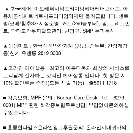
▲ 한국헤어: 아모레퍼시픽프리미엄헤어케어브랜드, 아
윤채공식파트너로서프리미엄약제만 을취급합니다. 센트
럴/코베/침추3개지점운영, 커트(290불부터), 펌, 트리트먼
트, 닥터모락두피탈모관리, 반영구, SMP 두피문신
▲생생마트 : 한국식품반찬가계 (김밥, 순두부, 간장게장
등)신계 유엔롱 2819 3338
▲코리안 헤어살롱 : 최고의 아름다움과 최상의 서비스를
고객님께 선사하는 코리안 헤어살롱 입니다. 첫 방문 시
10% 할인쿠폰 증정!(모든 시술 가능) ☎5611 1718
■ 각종보험, MPF 문의 : Korean Care Desk : tel. : 6279-
0001) MPF 관련 & 각종보험무료상담, 부담없이문의하실
수있습니다.
■ 홍콩한타임즈온라인광고후원문의: 온라인시대귀사의