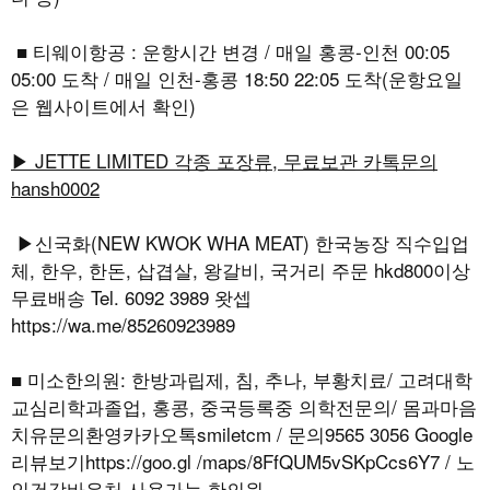
■ 티웨이항공 : 운항시간 변경 / 매일 홍콩-인천 00:05
05:00 도착 / 매일 인천-홍콩 18:50 22:05 도착(운항요일
은 웹사이트에서 확인)
▶ JETTE LIMITED 각종 포장류, 무료보관 카톡문의
hansh0002
▶신국화(NEW KWOK WHA MEAT) 한국농장 직수입업
체, 한우, 한돈, 삽겹살, 왕갈비, 국거리 주문 hkd800이상
무료배송 Tel. 6092 3989 왓셉
https://wa.me/85260923989
■ 미소한의원: 한방과립제, 침, 추나, 부황치료/ 고려대학
교심리학과졸업, 홍콩, 중국등록중 의학전문의/ 몸과마음
치유문의환영카카오톡smiletcm / 문의9565 3056 Google
리뷰보기https://goo.gl /maps/8FfQUM5vSKpCcs6Y7 / 노
인건강바우처 사용가능 한의원