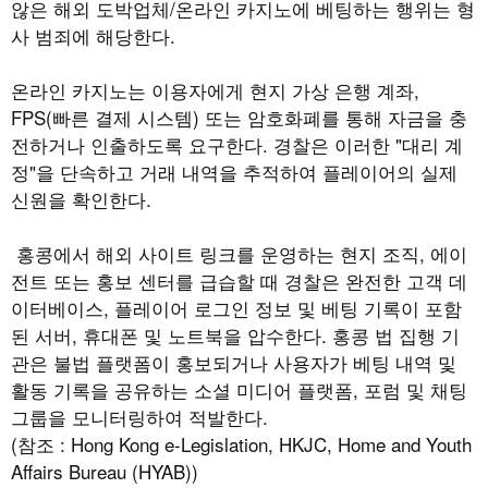
않은 해외 도박업체
/
온라인 카지노에 베팅하는 행위는 형
사 범죄에 해당한다
.
온라인 카지노는 이용자에게 현지 가상 은행 계좌
,
FPS(
빠른 결제 시스템
)
또는 암호화폐를 통해 자금을 충
전하거나 인출하도록 요구한다
.
경찰은 이러한
"
대리 계
정
"
을 단속하고 거래 내역을 추적하여 플레이어의 실제
신원을 확인한다
.
홍콩에서 해외 사이트 링크를 운영하는 현지 조직
,
에이
전트 또는 홍보 센터를 급습할 때 경찰은 완전한 고객 데
이터베이스
,
플레이어 로그인 정보 및 베팅 기록이 포함
된 서버
,
휴대폰 및 노트북을 압수한다
.
홍콩 법 집행 기
관은 불법 플랫폼이 홍보되거나 사용자가 베팅 내역 및
활동 기록을 공유하는 소셜 미디어 플랫폼
,
포럼 및 채팅
그룹을 모니터링하여 적발한다
.
(
참조
: Hong Kong e-Legislation, HKJC, Home and Youth
Affairs Bureau (HYAB))