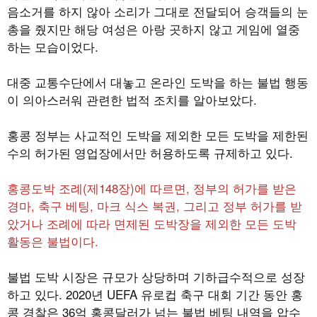
음소거를 하지 않아 소리가 그대로 전달되어 승객들의 눈
총을 줬지만 해당 여성은 아랑 곳하지 않고 게임에 열중
하는 모습이었다
.
대중 교통수단에서 대놓고 온라인 도박을 하는 불법 행동
이 의아스러워 관련한 법적 조치를 알아보았다
.
홍콩 정부는 사교적인 도박을 제외한 모든 도박을 제한된
수의 허가된 영업장에서만 허용하도록 규제하고 있다
.
홍콩도박 조례
(
제
148
장
)
에 따르면
,
정부의 허가를 받은
경마
,
축구 베팅
,
마크 식스 복권
,
그리고 정부 허가를 받
았거나 조례에 따라 면제된 도박장을 제외한 모든 도박
활동은 불법이다
.
불법 도박 시장은 규모가 상당하며 기하급수적으로 성장
하고 있다
. 2020
년
UEFA
유로컵 축구 대회 기간 동안 홍
콩 경찰은
36
억 홍콩달러가 넘는 불법 베팅 내역을 압수