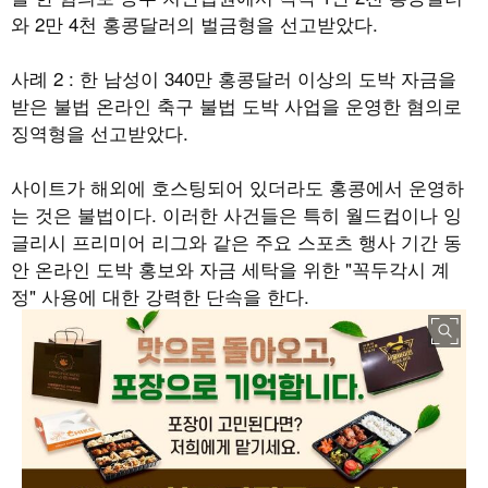
와
2
만
4
천 홍콩달러의 벌금형을 선고받았다
.
사례
2 :
한 남성이
340
만 홍콩달러 이상의 도박 자금을
받은 불법 온라인 축구 불법 도박 사업을 운영한 혐의로
징역형을 선고받았다
.
사이트가 해외에 호스팅되어 있더라도 홍콩에서 운영하
는 것은 불법이다
.
이러한 사건들은 특히 월드컵이나 잉
글리시 프리미어 리그와 같은 주요 스포츠 행사 기간 동
안 온라인 도박 홍보와 자금 세탁을 위한
"
꼭두각시 계
정
"
사용에 대한 강력한 단속을 한다
.