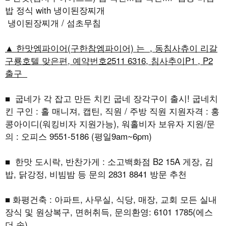
밥 정식 with 냉이된장찌개
냉이된장찌개 / 섬초무침
▲ 한맛엠파이어(구한참엠파이어) 는 , 동침사츄이 리갈
구룡호텔 맞은편, 예약번호2511 6316, 침사추이P1 , P2
출구
■ 굽네가 각 잡고 만든 치킨 굽네 장각구이 출시! 굽네치
킨 구인 : 홀 매니져, 캡틴, 직원 / 주방 직원 지원자격 : 홍
콩아이디(워킹비자 지원가능), 워홀비자 보유자 지원/문
의 : 오피스 9551-5186 (평일9am~6pm)
■ 한맛 도시락, 반찬가게 : 소고백화점 B2 15A 게장, 김
밥, 닭강정, 비빔밤 등 문의 2831 8841 방문 추천
■ 화평건축 : 아파트, 사무실, 식당, 매장, 교회 모든 실내
장식 및 원상복구, 면허취득, 문의환영: 6101 1785(에스
더 송)