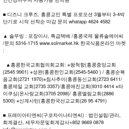
■ 디즈니 크루즈, 홍콩교민 특별 프로모션 3월부터 3-4박
단기로 시작 선착순 마감 문의 whatapp 4624 4582
▲ 솔무빙 : 포장이사, 특급택배 /홍콩국제 물류솔에어씨
/문의 5316-1715 www.solmarket.hk 한국식품온라인 마켓
:
▲홍콩한국교회협의회교회: ※왕척항(홍콩중앙교회
(2545 9901) ※성완(홍콩한인교회(2545-5460 ) / 홍콩순복
음교회(2721 1970)※침사추이(홍콩동신교회(2723 6411/
홍콩제일 교회(2735 3357)/홍콩애진교회(9310 4414 ※타
이쿠싱(온사랑교회(3705 2098)/ 홍콩엘림교회(2886
5300) ※신계사틴(홍콩한국선교교회(26 95 4791)
■ 프레미아티엔씨(구코차이나티엔씨) : 법인설립/관리,
회계결산, 세무자문및회계감사+852 9669 0878