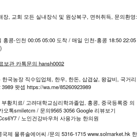
, 매장, 교회 모든 실내장식 및 원상복구, 면허취득, 문의환영:
-인천 00:05 05:00 도착 / 매일 인천-홍콩 18:50 22:05
)
무료보관 카톡문의 hansh0002
T) 한국농장 직수입업체, 한우, 한돈, 삽겹살, 왕갈비, 국거리
989 왓셉 https://wa.me/85260923989
나, 부황치료/ 고려대학교심리학과졸업, 홍콩, 중국등록중 의
iletcm / 문의9565 3056 Google 리뷰보기
M5vSKpCcs6Y7 / 노인건강바우처 사용가능 한의원
 물류솔에어씨 /문의 5316-1715 www.solmarket.hk 한