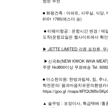
방문 추천
■ 화평건축 : 아파트, 사무실, 식당
6101 1785(에스더 송)
■ 티웨이항공 : 운항시간 변경 / 매일 홍콩
도착(운항요일은 웹사이트에서 확인
▶ JETTE LIMITED 각종 포장류, 
▶신국화(NEW KWOK WHA MEA
주문 hkd800이상 무료배송 Tel. 6092 3
■ 미소한의원: 한방과립제, 침, 추
학전문의/ 몸과마음치유문의환영카카오톡sm
https://goo.gl /maps/8FfQU
▲ 솔무빙 : 포장이사, 특급택배 /홍콩국제