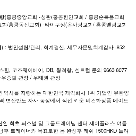
(홍콩중앙교회 -성완(홍콩한인교회 / 홍콩순복음교회
교회/홍콩동신교회) -타이쿠싱(온사랑교회/ 홍콩엘림교회
 : 법인설립/관리, 회계결산, 세무자문및회계감사+852
힐, 코즈웨이베이, DB, 웡척항, 센트럴 문의 9663 8077
우종필 관장 / 우태권 관장
td. 98년 역사를 자랑하는 대한민국 제약회사 1위 기업인 유한양
지역 변산반도 자사 농장에서 직접 키운 비건화장품 메이드
한인 최초 퍼스널 및 그룹트레이닝 센터 제이플러스 여름
이닝후 트레이너와 목표로한 몸 완성후 캐쉬 1500HKD 돌려