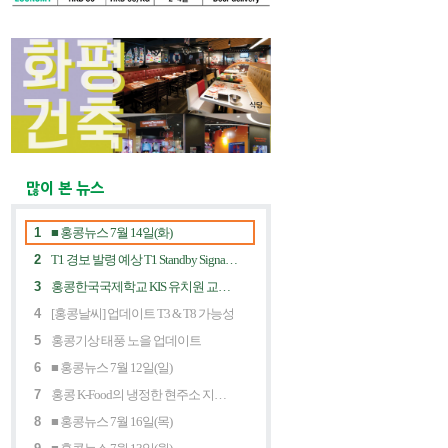
많이 본 뉴스
1
■ 홍콩뉴스 7월 14일(화)
2
T1 경보 발령 예상 T1 Standby Signal Expected
3
홍콩한국국제학교 KIS 유치원 교사 채용공고
4
[홍콩날씨] 업데이트 T3 & T8 가능성
5
홍콩기상 태풍 노을 업데이트
6
■ 홍콩뉴스 7월 12일(일)
7
홍콩 K-Food의 냉정한 현주소 지금 홍콩 한식당에 무슨 일이? Market Decline and "Northbound Consumption"
8
■ 홍콩뉴스 7월 16일(목)