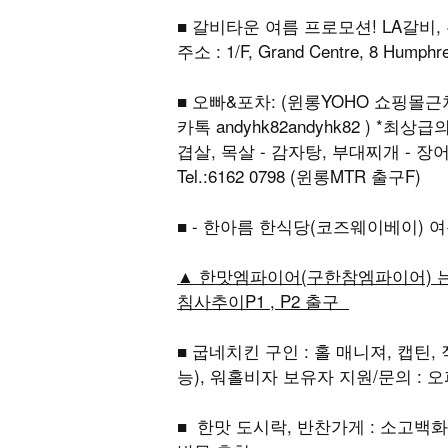
■ 갈비타운 여름 프로모션! LA갈비, 
주소 : 1/F, Grand Centre, 8 Humph
■ 오빠&포차: (윈롱YOHO 쇼핑몰근처)
카톡 andyhk82andyhk82 ) *
겹살, 목살 - 감자탕, 부대찌개 - 장어구이 주
Tel.:6162 0798 (윈롱MTR 출구F)
■ - 한아름 한식당(코즈웨이베이)
▲ 한맛엠파이어(구한참엠파이어) 는 
침사추이P1 , P2 출구
■ 굽네치킨 구인 : 홀 매니져, 캡틴
능), 워홀비자 보유자 지원/문의 : 오피스
■ 한맛 도시락, 반찬가게 : 소고백화점 