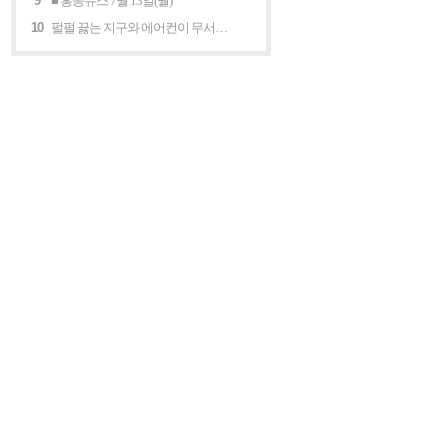
9
■ 홍콩뉴스 7월 13일(월)
10
펄펄 끓는 지구와 에어컨이 무서운 세계 “홍콩의 에어컨은 축복이다”