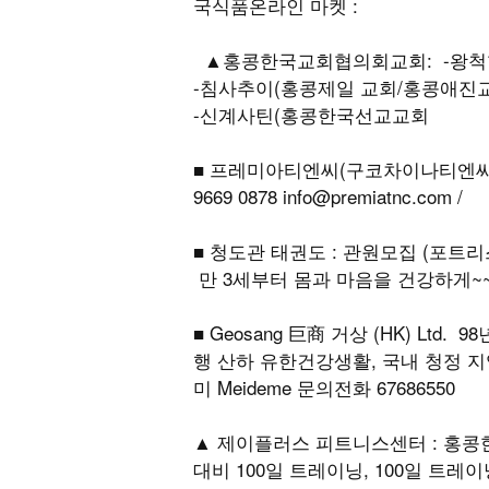
국식품온라인 마켓 :
▲홍콩한국교회협의회교회: -왕척항
-침사추이(홍콩제일 교회/홍콩애진
-신계사틴(홍콩한국선교교회
■ 프레미아티엔씨(구코차이나티엔씨)
9669 0878 info@premiatnc.com /
■ 청도관 태권도 : 관원모집 (포트리스
만 3세부터 몸과 마음을 건강하게~~
■ Geosang 巨商 거상 (HK) L
행 산하 유한건강생활, 국내 청정 
미 Meideme 문의전화 67686550
▲ 제이플러스 피트니스센터 : 홍콩
대비 100일 트레이닝, 100일 트레