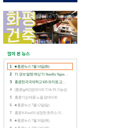
많이 본 뉴스
1
■ 홍콩뉴스 7월 14일(화)
2
T1 경보 발령 예상 T1 Standby Signal Expected
3
홍콩한국국제학교 KIS 유치원 교사 채용공고
4
[홍콩날씨] 업데이트 T3 & T8 가능성
5
홍콩기상 태풍 노을 업데이트
6
■ 홍콩뉴스 7월 12일(일)
7
홍콩 K-Food의 냉정한 현주소 지금 홍콩 한식당에 무슨 일이? Market Decline and "Northbound Consumption"
8
■ 홍콩뉴스 7월 16일(목)