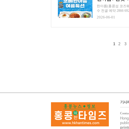
한아름(홍콩섬 코즈웨이
수 전골 예약 2866 69
2026-06-01
1
2
3
기사
Conta
Hong 
publ
print