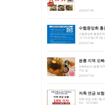
2026-07-06
수협중앙회 홍
수협중앙회 홍콩무역지
: 4~5시간/일 (주 5일 근무
2026-07-06
윤롱 지역 오
오빠&포차 (윤롱 MTR
가는 길
2026-07-04
저축 연금 보험 7
저축 연금 보험 7월 31일
TEL. : 6279 0001