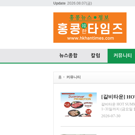
Update
2026.08.07
(금)
뉴스종합
칼럼
커뮤니티
홈
커뮤니티
[갈비타운] HO
갈비타운 HOT SUMM
1~31일까지 (금요일 할
2026-07-30