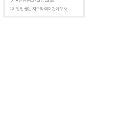
9
■ 홍콩뉴스 7월 13일(월)
10
펄펄 끓는 지구와 에어컨이 무서운 세계 “홍콩의 에어컨은 축복이다”