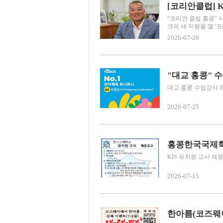
“코리안 클럽 홍콩” 
크의 새 지평을 열 '코
2026-07-29
"대교 홍콩" 
대교 홍콩 수업강사 채용공
2026-07-25
홍콩한국국제학교
KIS 유치원 교사 채
2026-07-15
한아름(코즈웨이베