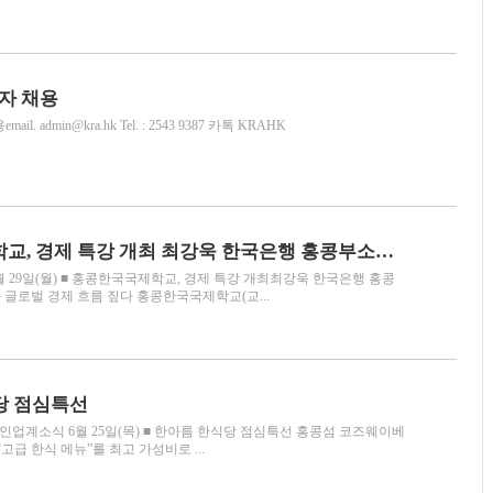
자 채용
. admin@kra.hk Tel. : 2543 9387 카톡 KRAHK
홍콩한국국제학교, 경제 특강 개최 최강욱 한국은행 홍콩부소장, KIS 학생들과 글로벌 경제 흐름 짚다
 29일(월) ■ 홍콩한국국제학교, 경제 특강 개최최강욱 한국은행 홍콩
과 글로벌 경제 흐름 짚다 홍콩한국국제학교(교...
당 점심특선
업계소식 6월 25일(목) ■ 한아름 한식당 점심특선 홍콩섬 코즈웨이베
고급 한식 메뉴”를 최고 가성비로 ...