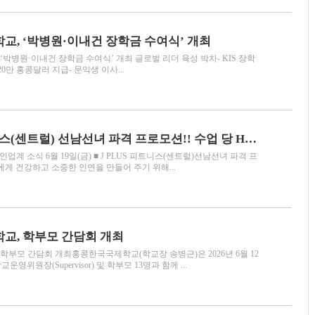
, ‘박병원·이내건 장학금 수여식’ 개최
‘박병원·이내건 장학금 수여식’ 개최 글로벌 리더 육성 박차- KIS 장학
20만 홍콩달러 지급- 문익생 이사...
J PLUS 피트니스(센트럴) 선남선녀 파격 프로모션!! 수업 당 HKD200
계 소식 6월 19일(금) ■ J PLUS 피트니스(센트럴)선남선녀 파격 프
게 건강하고 소중한 인연을 만들어 주기 위해...
교, 학부모 간담회 개최
학부모 간담회 개최홍콩한국국제학교(학교장 송병근)은 2026년 6월 12
운영위원장(Supervisor) 및 학부모 13명과 함께 ...