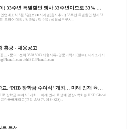
서라벌(침사추이) 33주년 특별할인 행사 33주년이므로 33% 할인!!!
업계소식 6월 6일(토) ■ 서라벌(침사추이) 33주년 특별할인 행사33
!! 오징어 데침 / 왕족발 / 탕수육 / 삼겹살두루치...
행 홍콩 - 채용공고
공고 - 문의 : 전화 3578 5003 제출서류- 영문이력서 (필수), 자기소개서
fong@hanafn.com bkh3311@hanafn.com
홍콩한국국제학교, ‘PHB 장학금 수여식’ 개최… 미래 인재 육성에 앞장 - 박희봉 HKD Global 회장, hkd10만 기부
B 장학금 수여식’ 개최… 미래 인재 육성에 앞장- 박희봉 HKD Global
 홍콩한국국제학교(교장 송병근, 이하 KIS)...
여름 특선