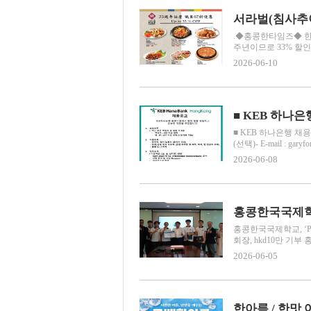
.◆홍콩한타임즈◆ 한인
주년이므로 33% 할인!
2026-06-10
■ KEB 하나은
■ KEB 하나은행 채용
(선택)- E-mail : gary
2026-06-08
홍콩한국국제학교, ‘PH
회장, hkd10만 기부
2026-06-05
한아름 / 한맛 