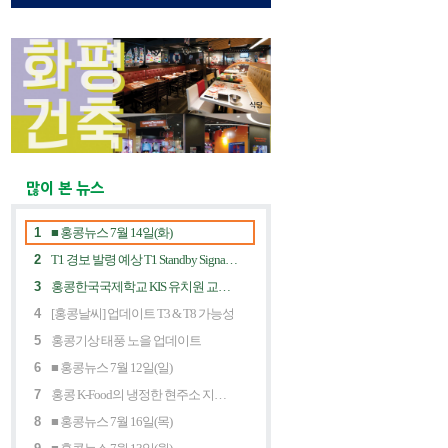
많이 본 뉴스
1
■ 홍콩뉴스 7월 14일(화)
2
T1 경보 발령 예상 T1 Standby Signal Expected
3
홍콩한국국제학교 KIS 유치원 교사 채용공고
4
[홍콩날씨] 업데이트 T3 & T8 가능성
5
홍콩기상 태풍 노을 업데이트
6
■ 홍콩뉴스 7월 12일(일)
7
홍콩 K-Food의 냉정한 현주소 지금 홍콩 한식당에 무슨 일이? Market Decline and "Northbound Consumption"
8
■ 홍콩뉴스 7월 16일(목)