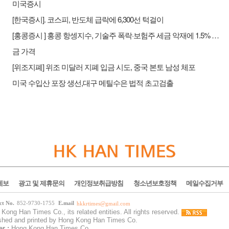
미국증시
[한국증시]. 코스피, 반도체 급락에 6,300선 턱걸이
[홍콩증시 ] 홍콩 항셍지수, 기술주 폭락·보험주 세금 악재에 1.5% 하락
금 가격
[위조지폐] 위조 미달러 지폐 입금 시도, 중국 본토 남성 체포
미국 수입산 포장 생선,대구 메틸수은 법적 초고검출
제보
광고 및 제휴문의
개인정보취급방침
청소년보호정책
메일수집거부
ct No.
852-9730-1755
E.mail
hkkrtimes@gmail.com
Kong Han Times Co., its related entities. All rights reserved.
ished and printed by Hong Kong Han Times Co.
er :
Hong Kong Han Times Co.