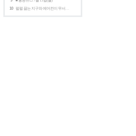
9
■ 홍콩뉴스 7월 13일(월)
10
펄펄 끓는 지구와 에어컨이 무서운 세계 “홍콩의 에어컨은 축복이다”