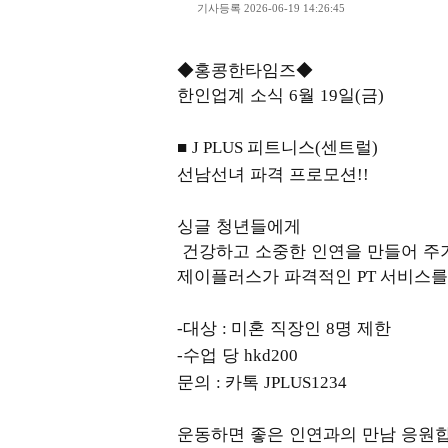
기사등록 2026-06-19 14:26:45
◆홍콩한타임즈◆
한인업계 소식
월
일
금
6
19
(
)
■
피트니스
센트럴
J PLUS
(
)
선남선녀 파격 프로모션
!!
싱글 청년들에게
건강하고 소중한 인연을 만들어 주
제이플러스가 파격적인
서비스를
PT
대상
미혼 직장인
명 제한
-
:
8
수업 당
-
hkd200
문의
카톡
:
JPLUS1234
운동하면 좋은 인연과의 만남 응원