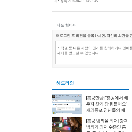
기사등록
2026-06-19 14:26:45
나도 한마디
※ 로그인 후 의견을 등록하시면, 자신의 의견을 
헤드라인
[홍콩만남] "홍콩에서 배
우자 찾기 참 힘들어요"
재외동포 청년들의 배
우자 찾기와 새로운 대
[홍콩 범죄율 최저] 강력
안
범죄가 최저 수준인 홍