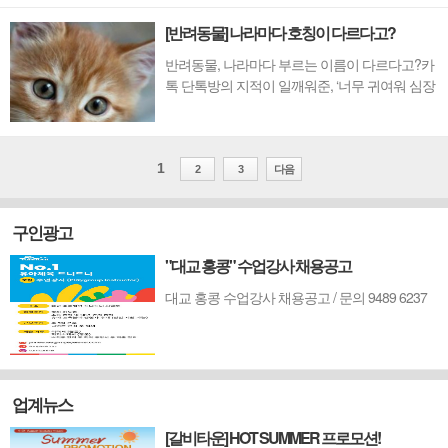
그리고 습도가 90%를 육박하는 홍콩의 계절 앞
[반려동물] 나라마다 호칭이 다르다고?
에서 사람들은 저마다의 방식으로 몸을 보호한
다. 홍콩 사람들에게 ‘음식’은 단순히 허기...
반려동물, 나라마다 부르는 이름이 다르다고?카
톡 단톡방의 지적이 일깨워준, ‘너무 귀여워 심장
이 아픈 존재’들 수년 전 기사를 쓰며 ‘애완견’이
라는 단어를 제목에 넣었다가 당황스러운 경험
을 한 적이 있다. 홍콩 한인 단체 대화방에서 “요
즘은 ‘애완견’이 아닌 ‘반려견’으로 부른다”는 지
1
2
3
다음
적을 ...
구인광고
"대교 홍콩" 수업강사 채용공고
대교 홍콩 수업강사 채용공고 / 문의 9489 6237
업계뉴스
[갈비타운] HOT SUMMER 프로모션!