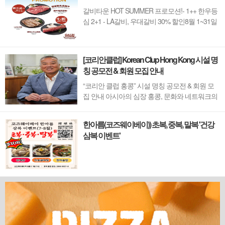
갈비타운 HOT SUMMER 프로모션!- 1++ 한우등
심 2+1 - LA갈비, 우대갈비 30% 할인8월 1~31일
까지 (금요일 할인제외)예약 : 2750-6001
[코리안클럽] Korean Clup Hong Kong 시설 명
칭 공모전 & 회원 모집 안내
“코리안 클럽 홍콩” 시설 명칭 공모전 & 회원 모
집 안내 아시아의 심장 홍콩, 문화와 네트워크의
새 지평을 열 '코리안 클럽'이 온다 동서양이 교차
하며 세계의 아이디어와 자본이 모여드는 도시,
한아름(코즈웨이베이)) 초복, 중복, 말복 '건강
홍콩. 이 역동적인 글로벌 허브의 중심에서 한국
삼복 이벤트'
의 깊이 있는 문화유산과 세계적 감각을 잇는 새
로운 다리가 놓입니다. 바로 국...