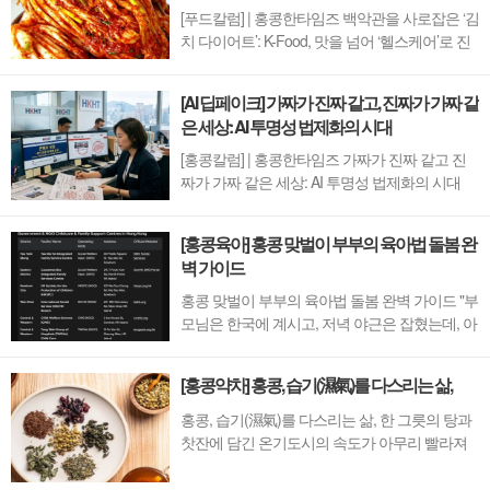
가 첸즈야(钱治亚)가 푸젠성 샤먼에서 설립한 순
[푸드칼럼] | 홍콩한타임즈 백악관을 사로잡은 ‘김
수 ...
치 다이어트’: K-Food, 맛을 넘어 ‘헬스케어’로 진
화하다 외모가 하나의 강력한 경쟁력으로 작용
하는 현실을 부정할 수는 없다. 수많은 이들이 자
[AI 딥페이크] 가짜가 진짜 같고, 진짜가 가짜 같
신을 가꾸는 데 정성을 아끼지 않는 까닭이다. 호
은 세상: AI 투명성 법제화의 시대
감 어린 인상과 단정한 외모는 개인의 신뢰감을
더할 뿐만 아니라, 비즈니스 ...
[홍콩칼럼] | 홍콩한타임즈 가짜가 진짜 같고 진
짜가 가짜 같은 세상: AI 투명성 법제화의 시대
Generated Image by AI온 세상이 '자랑'으로 넘쳐
난다. SNS를 켜면 저마다 부유함과 완벽한 몸매,
[홍콩육아] 홍콩 맞벌이 부부의 육아법 돌봄 완
극강의 행복을 과시하기 바쁘다. 만화 속에서 튀
벽 가이드
어나온 듯한 외모는 포토샵 보정과 의료 기술로
만든 인위적인 결과물이...
홍콩 맞벌이 부부의 육아법 돌봄 완벽 가이드 "부
모님은 한국에 계시고, 저녁 야근은 잡혔는데, 아
이 돌봄, 다들 어떻게 해결하시나요?"홍콩 교민
카톡 단체방(홍콩생활방) 에 단골로 등장하는 질
[홍콩약차] 홍콩, 습기(濕氣)를 다스리는 삶,
문이다. 어린 자녀를 둔 맞벌이 가정이라면 전 세
계 어디서나 피할 수 없는 현실적인 고민이자 숙
홍콩, 습기(濕氣)를 다스리는 삶, 한 그릇의 탕과
제이다. 과연 홍콩 현지에서는 맞벌이 가정이 ...
찻잔에 담긴 온기도시의 속도가 아무리 빨라져
도 결코 타협할 수 없는 일상의 리듬이 있다. 빌
딩 숲을 감싸는 특유의 눅눅한 공기와 바닷바람,