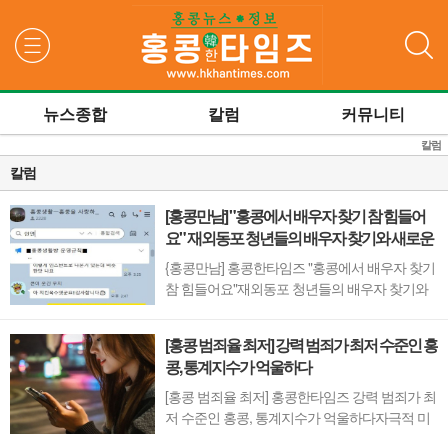
검색
뉴스종합
칼럼
커뮤니티
칼럼
칼럼
[홍콩만남] "홍콩에서 배우자 찾기 참 힘들어
요" 재외동포 청년들의 배우자 찾기와 새로운
대안
{홍콩만남] 홍콩한타임즈 "홍콩에서 배우자 찾기
참 힘들어요"재외동포 청년들의 배우자 찾기와
새로운 대안 필자는 현재 홍콩 한인들이 모인 카
카오톡 단체 대화방을 운영하며 실시간으로 현
[홍콩 범죄율 최저] 강력 범죄가 최저 수준인 홍
지 소식을 나누고 있다. 어느 날, 전 세계로 출장
콩, 통계지수가 억울하다
을 다닌다는 한 한인 기업 대표님으로부터 "해외
청년들만의 건강한 모임 공간이 꼭 필요하다"는
[홍콩 범죄율 최저] 홍콩한타임즈 강력 범죄가 최
...
저 수준인 홍콩, 통계지수가 억울하다자극적 미
디어가 은폐한 진짜 안전한 도시, 홍콩 늦은 밤이