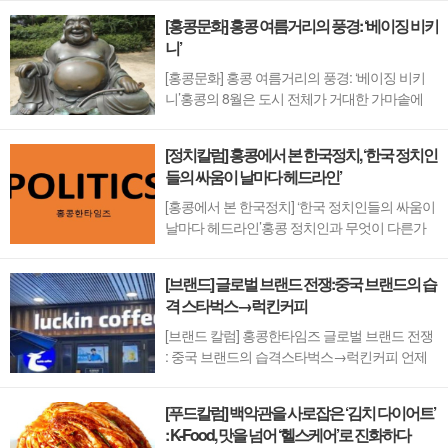
나 새벽 1시가 지난 시간, 어두컴컴한 홍콩 골목
[홍콩문화] 홍콩 여름거리의 풍경: ‘베이징 비키
길을 한 손엔 밀크티를 들고 스마트폰을 보며 걸
니’
어가는 젊은 여성들의 모습은 너무나 일상적이
다.타인의 시선이나 뜬금없는 도발, 길거리 캣콜
[홍콩문화] 홍콩 여름거리의 풍경: ‘베이징 비키
링...
니’홍콩의 8월은 도시 전체가 거대한 가마솥에
갇힌 듯 가장 더울 때다. 그러나 이번 여름은 한
국도 홍콩 못지않게 더워 서울이 38도까지 올라
[정치칼럼] 홍콩에서 본 한국정치, ‘한국 정치인
가고 일부 지방은 43도를 기록하기도 했다. 하지
들의 싸움이 날마다 헤드라인’
만 이렇게 무더운 날씨에도 한국의 거리에서 상
의를 벗고 다니는 사람을 찾기는 힘들다.반면 ...
[홍콩에서 본 한국정치] ‘한국 정치인들의 싸움이
날마다 헤드라인’홍콩 정치인과 무엇이 다른가
필자는 매일 아침저녁으로 접하는 한국의 정치
뉴스나 국회 생중계 내용을 볼 때마다 가슴이 답
[브랜드] 글로벌 브랜드 전쟁:중국 브랜드의 습
답해진다. 국회는 민생을 논하는 자리가 아니라
격 스타벅스→럭킨커피
서로를 악마화하고 멱살을 잡는 격투기장처럼
보인다. 한국 정치가 '정책 대결'보...
[브랜드 칼럼] 홍콩한타임즈 글로벌 브랜드 전쟁
: 중국 브랜드의 습격스타벅스→럭킨커피 언제
부터인가 홍콩 길거리마다 구수한 커피향이 가
득해 지기 시작했다. 길목마다 새롭게 문을 연 럭
[푸드칼럼] 백악관을 사로잡은 ‘김치 다이어트’
킨커피(Luckin Coffee) 매장에서 흘러나오는 향기
: K-Food, 맛을 넘어 ‘헬스케어’로 진화하다
다. 럭킨커피는 2017년 중국 칭다오 출신의 사업