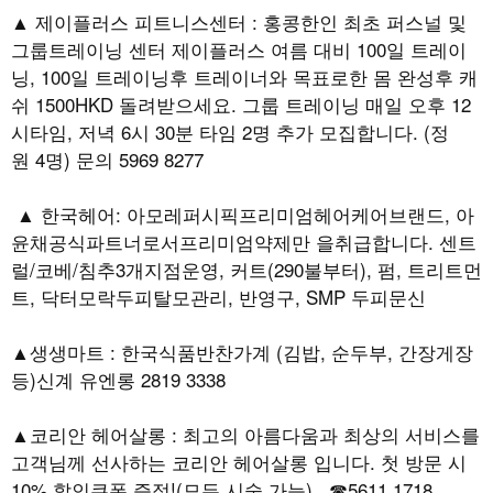
▲ 제이플러스 피트니스센터 : 홍콩한인 최초 퍼스널 및
그룹트레이닝 센터 제이플러스 여름 대비 100일 트레이
닝, 100일 트레이닝후 트레이너와 목표로한 몸 완성후 캐
쉬 1500HKD 돌려받으세요. 그룹 트레이닝 매일 오후 12
시타임, 저녁 6시 30분 타임 2명 추가 모집합니다. (정
원 4명) 문의 5969 8277
▲ 한국헤어: 아모레퍼시픽프리미엄헤어케어브랜드, 아
윤채공식파트너로서프리미엄약제만 을취급합니다. 센트
럴/코베/침추3개지점운영, 커트(290불부터), 펌, 트리트먼
트, 닥터모락두피탈모관리, 반영구, SMP 두피문신
▲생생마트 : 한국식품반찬가계 (김밥, 순두부, 간장게장
등)신계 유엔롱 2819 3338
▲코리안 헤어살롱 : 최고의 아름다움과 최상의 서비스를
고객님께 선사하는 코리안 헤어살롱 입니다. 첫 방문 시
10% 할인쿠폰 증정!(모든 시술 가능) ☎5611 1718