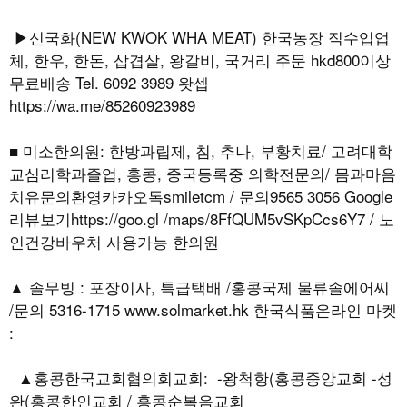
▶신국화(NEW KWOK WHA MEAT) 한국농장 직수입업
체, 한우, 한돈, 삽겹살, 왕갈비, 국거리 주문 hkd800이상
무료배송 Tel. 6092 3989 왓셉
https://wa.me/85260923989
■ 미소한의원: 한방과립제, 침, 추나, 부황치료/ 고려대학
교심리학과졸업, 홍콩, 중국등록중 의학전문의/ 몸과마음
치유문의환영카카오톡smiletcm / 문의9565 3056 Google
리뷰보기https://goo.gl /maps/8FfQUM5vSKpCcs6Y7 / 노
인건강바우처 사용가능 한의원
▲ 솔무빙 : 포장이사, 특급택배 /홍콩국제 물류솔에어씨
/문의 5316-1715 www.solmarket.hk 한국식품온라인 마켓
:
▲홍콩한국교회협의회교회: -왕척항(홍콩중앙교회 -성
완(홍콩한인교회 / 홍콩순복음교회