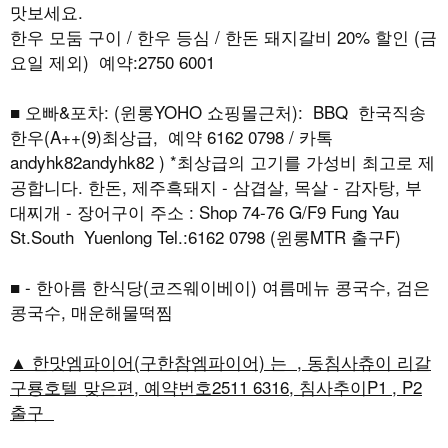
맛보세요.
한우 모둠 구이 / 한우 등심 / 한돈 돼지갈비 20% 할인 (금
요일 제외) 예약:2750 6001
■ 오빠&포차: (윈롱YOHO 쇼핑몰근처): BBQ 한국직송
한우(A++(9)최상급, 예약 6162 0798 / 카톡
andyhk82andyhk82 ) *최상급의 고기를 가성비 최고로 제
공합니다. 한돈, 제주흑돼지 - 삼겹살, 목살 - 감자탕, 부
대찌개 - 장어구이 주소 : Shop 74-76 G/F9 Fung Yau
St.South Yuenlong Tel.:6162 0798 (윈롱MTR 출구F)
■ - 한아름 한식당(코즈웨이베이) 여름메뉴 콩국수, 검은
콩국수, 매운해물떡찜
▲ 한맛엠파이어(구한참엠파이어) 는 , 동침사츄이 리갈
구룡호텔 맞은편, 예약번호2511 6316, 침사추이P1 , P2
출구