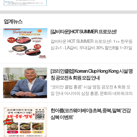
업계뉴스
[갈비타운] HOT SUMMER 프로모션!
갈비타운 HOT SUMMER 프로모션!- 1++ 한우등
심 2+1 - LA갈비, 우대갈비 30% 할인8월 1~31일
까지 (금요일 할인제외)예약 : 2750-6001
[코리안클럽] Korean Clup Hong Kong 시설 명
칭 공모전 & 회원 모집 안내
“코리안 클럽 홍콩” 시설 명칭 공모전 & 회원 모
집 안내 아시아의 심장 홍콩, 문화와 네트워크의
새 지평을 열 '코리안 클럽'이 온다 동서양이 교차
하며 세계의 아이디어와 자본이 모여드는 도시,
한아름(코즈웨이베이)) 초복, 중복, 말복 '건강
홍콩. 이 역동적인 글로벌 허브의 중심에서 한국
삼복 이벤트'
의 깊이 있는 문화유산과 세계적 감각을 잇는 새
로운 다리가 놓입니다. 바로 국...