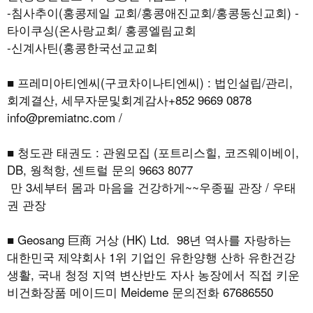
-침사추이(홍콩제일 교회/홍콩애진교회/홍콩동신교회) -
타이쿠싱(온사랑교회/ 홍콩엘림교회
-신계사틴(홍콩한국선교교회
■ 프레미아티엔씨(구코차이나티엔씨) : 법인설립/관리,
회계결산, 세무자문및회계감사+852 9669 0878
info@premiatnc.com /
■ 청도관 태권도 : 관원모집 (포트리스힐, 코즈웨이베이,
DB, 웡척항, 센트럴 문의 9663 8077
만 3세부터 몸과 마음을 건강하게~~우종필 관장 / 우태
권 관장
■ Geosang 巨商 거상 (HK) Ltd. 98년 역사를 자랑하는
대한민국 제약회사 1위 기업인 유한양행 산하 유한건강
생활, 국내 청정 지역 변산반도 자사 농장에서 직접 키운
비건화장품 메이드미 Meideme 문의전화 67686550