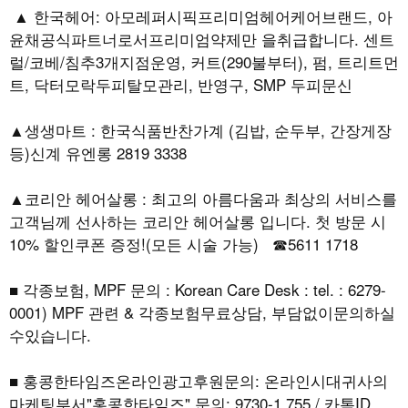
▲ 한국헤어: 아모레퍼시픽프리미엄헤어케어브랜드, 아
윤채공식파트너로서프리미엄약제만 을취급합니다. 센트
럴/코베/침추3개지점운영, 커트(290불부터), 펌, 트리트먼
트, 닥터모락두피탈모관리, 반영구, SMP 두피문신
▲생생마트 : 한국식품반찬가계 (김밥, 순두부, 간장게장
등)신계 유엔롱 2819 3338
▲코리안 헤어살롱 : 최고의 아름다움과 최상의 서비스를
고객님께 선사하는 코리안 헤어살롱 입니다. 첫 방문 시
10% 할인쿠폰 증정!(모든 시술 가능) ☎5611 1718
■ 각종보험, MPF 문의 : Korean Care Desk : tel. : 6279-
0001) MPF 관련 & 각종보험무료상담, 부담없이문의하실
수있습니다.
■ 홍콩한타임즈온라인광고후원문의: 온라인시대귀사의
마케팅부서"홍콩한타임즈" 문의: 9730-1 755 / 카톡ID