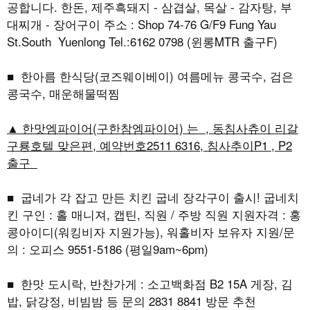
공합니다. 한돈, 제주흑돼지 - 삼겹살, 목살 - 감자탕, 부
대찌개 - 장어구이 주소 : Shop 74-76 G/F9 Fung Yau
St.South Yuenlong Tel.:6162 0798 (윈롱MTR 출구F)
■ 한아름 한식당(코즈웨이베이) 여름메뉴 콩국수, 검은
콩국수, 매운해물떡찜
▲ 한맛엠파이어(구한참엠파이어) 는 , 동침사츄이 리갈
구룡호텔 맞은편, 예약번호2511 6316, 침사추이P1 , P2
출구
■ 굽네가 각 잡고 만든 치킨 굽네 장각구이 출시! 굽네치
킨 구인 : 홀 매니져, 캡틴, 직원 / 주방 직원 지원자격 : 홍
콩아이디(워킹비자 지원가능), 워홀비자 보유자 지원/문
의 : 오피스 9551-5186 (평일9am~6pm)
■ 한맛 도시락, 반찬가게 : 소고백화점 B2 15A 게장, 김
밥, 닭강정, 비빔밤 등 문의 2831 8841 방문 추천