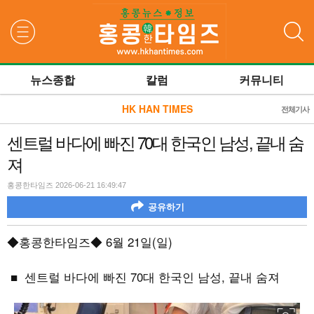
검색
뉴스종합
칼럼
커뮤니티
HK HAN TIMES
전체기사
센트럴 바다에 빠진 70대 한국인 남성, 끝내 숨
져
홍콩한타임즈 2026-06-21 16:49:47
공유하기
◆홍콩한타임즈◆
6
월
21
일
(
일
)
■ 센트럴 바다에 빠진 70대 한국인 남성, 끝내 숨져