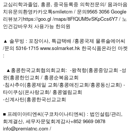
교심리학과졸업, 홍콩, 중국등록중 의학전문의/ 몸과마음
치유문의환영카카오톡smiletcm / 문의9565 3056 Google
리뷰보기https://goo.gl /maps/8FfQUM5vSKpCcs6Y7 / 노
인건강바우처 사용가능 한의원
▲ 솔무빙 : 포장이사, 특급택배 /홍콩국제 물류솔에어씨
/문의 5316-1715 www.solmarket.hk 한국식품온라인 마켓
:
▲홍콩한국교회협의회교회: -왕척항(홍콩중앙교회 -성
완(홍콩한인교회 / 홍콩순복음교회
-침사추이(홍콩제일 교회/홍콩애진교회/홍콩동신교회) -
타이쿠싱(온사랑교회/ 홍콩엘림교회
-신계사틴(홍콩한국선교교회
■ 프레미아티엔씨(구코차이나티엔씨) : 법인설립/관리,
회계결산, 세무자문및회계감사+852 9669 0878
info@premiatnc.com /