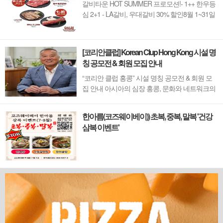
갈비타운 HOT SUMMER 프로모션!- 1++ 한우등
심 2+1 - LA갈비, 우대갈비 30% 할인8월 1~31일
까지 (금요일 할인제외)예약 : 2750-6001
[코리안클럽] Korean Clup Hong Kong 시설 명
칭 공모전 & 회원 모집 안내
“코리안 클럽 홍콩” 시설 명칭 공모전 & 회원 모
집 안내 아시아의 심장 홍콩, 문화와 네트워크의
새 지평을 열 '코리안 클럽'이 온다 동서양이 교차
하며 세계의 아이디어와 자본이 모여드는 도시,
한아름(코즈웨이베이)) 초복, 중복, 말복 '건강
홍콩. 이 역동적인 글로벌 허브의 중심에서 한국
삼복 이벤트'
의 깊이 있는 문화유산과 세계적 감각을 잇는 새
로운 다리가 놓입니다. 바로 국...