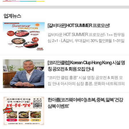
업계뉴스
[갈비타운] HOT SUMMER 프로모션!
갈비타운 HOT SUMMER 프로모션!- 1++ 한우등
심 2+1 - LA갈비, 우대갈비 30% 할인8월 1~31일
까지 (금요일 할인제외)예약 : 2750-6001
[코리안클럽] Korean Clup Hong Kong 시설 명
칭 공모전 & 회원 모집 안내
“코리안 클럽 홍콩” 시설 명칭 공모전 & 회원 모
집 안내 아시아의 심장 홍콩, 문화와 네트워크의
새 지평을 열 '코리안 클럽'이 온다 동서양이 교차
하며 세계의 아이디어와 자본이 모여드는 도시,
한아름(코즈웨이베이)) 초복, 중복, 말복 '건강
홍콩. 이 역동적인 글로벌 허브의 중심에서 한국
삼복 이벤트'
의 깊이 있는 문화유산과 세계적 감각을 잇는 새
로운 다리가 놓입니다. 바로 국...