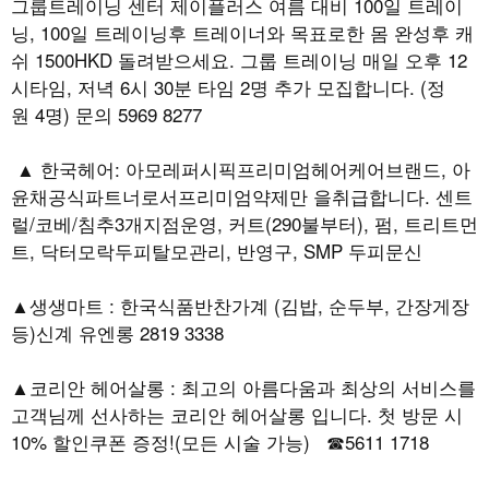
그룹트레이닝 센터 제이플러스 여름 대비 100일 트레이
닝, 100일 트레이닝후 트레이너와 목표로한 몸 완성후 캐
쉬 1500HKD 돌려받으세요. 그룹 트레이닝 매일 오후 12
시타임, 저녁 6시 30분 타임 2명 추가 모집합니다. (정
원 4명) 문의 5969 8277
▲ 한국헤어: 아모레퍼시픽프리미엄헤어케어브랜드, 아
윤채공식파트너로서프리미엄약제만 을취급합니다. 센트
럴/코베/침추3개지점운영, 커트(290불부터), 펌, 트리트먼
트, 닥터모락두피탈모관리, 반영구, SMP 두피문신
▲생생마트 : 한국식품반찬가계 (김밥, 순두부, 간장게장
등)신계 유엔롱 2819 3338
▲코리안 헤어살롱 : 최고의 아름다움과 최상의 서비스를
고객님께 선사하는 코리안 헤어살롱 입니다. 첫 방문 시
10% 할인쿠폰 증정!(모든 시술 가능) ☎5611 1718