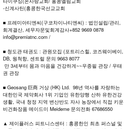
타이쿠싱(온사랑교회/ 홍콩엘림교회
-신계사틴(홍콩한국선교교회
■ 프레미아티엔씨(구코차이나티엔씨) : 법인설립/관리,
회계결산, 세무자문및회계감사+852 9669 0878
info@premiatnc.com /
■ 청도관 태권도 : 관원모집 (포트리스힐, 코즈웨이베이,
DB, 웡척항, 센트럴 문의 9663 8077
만 3세부터 몸과 마음을 건강하게~~우종필 관장 / 우태
권 관장
■ Geosang 巨商 거상 (HK) Ltd. 98년 역사를 자랑하는
대한민국 제약회사 1위 기업인 유한양행 산하 유한건강
생활, 국내 청정 지역 변산반도 자사 농장에서 직접 키운
비건화장품 메이드미 Meideme 문의전화 67686550
▲ 제이플러스 피트니스센터 : 홍콩한인 최초 퍼스널 및