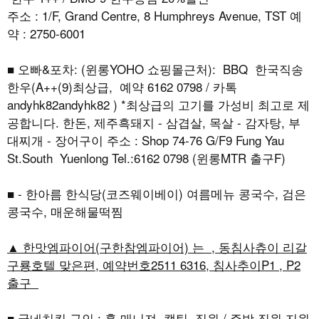
주소 : 1/F, Grand Centre, 8 Humphreys Avenue, TST 예
약 : 2750-6001
■ 오빠&포차: (윈롱YOHO 쇼핑몰근처): BBQ 한국직송
한우(A++(9)최상급, 예약 6162 0798 / 카톡
andyhk82andyhk82 ) *최상급의 고기를 가성비 최고로 제
공합니다. 한돈, 제주흑돼지 - 삼겹살, 목살 - 감자탕, 부
대찌개 - 장어구이 주소 : Shop 74-76 G/F9 Fung Yau
St.South Yuenlong Tel.:6162 0798 (윈롱MTR 출구F)
■ - 한아름 한식당(코즈웨이베이) 여름메뉴 콩국수, 검은
콩국수, 매운해물떡찜
▲ 한맛엠파이어(구한참엠파이어) 는 , 동침사츄이 리갈
구룡호텔 맞은편, 예약번호2511 6316, 침사추이P1 , P2
출구
■ 굽네치킨 구인 : 홀 매니져, 캡틴, 직원 / 주방 직원 지원