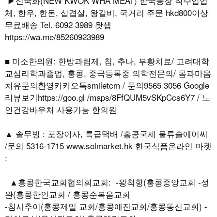
▶신국화(NEW KWOK WHA MEAT) 한국농장 직수입업
체, 한우, 한돈, 삽겹살, 왕갈비, 국거리 주문 hkd800이상
무료배송 Tel. 6092 3989 왓셉
https://wa.me/85260923989
■ 미소한의원: 한방과립제, 침, 추나, 부황치료/ 고려대학
교심리학과졸업, 홍콩, 중국등록중 의학전문의/ 몸과마음
치유문의환영카카오톡smiletcm / 문의9565 3056 Google
리뷰보기https://goo.gl /maps/8FfQUM5vSKpCcs6Y7 / 노
인건강바우처 사용가능 한의원
▲ 솔무빙 : 포장이사, 특급택배 /홍콩국제 물류솔에어씨
/문의 5316-1715 www.solmarket.hk 한국식품온라인 마켓
:
▲홍콩한국교회협의회교회: -왕척항(홍콩중앙교회 -성
완(홍콩한인교회 / 홍콩순복음교회
-침사추이(홍콩제일 교회/홍콩애진교회/홍콩동신교회) -