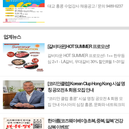
대교 홍콩 수업강사 채용공고 / 문의 9489 6237
업계뉴스
[갈비타운] HOT SUMMER 프로모션!
갈비타운 HOT SUMMER 프로모션!- 1++ 한우등
심 2+1 - LA갈비, 우대갈비 30% 할인8월 1~31일
까지 (금요일 할인제외)예약 : 2750-6001
[코리안클럽] Korean Clup Hong Kong 시설 명
칭 공모전 & 회원 모집 안내
“코리안 클럽 홍콩” 시설 명칭 공모전 & 회원 모
집 안내 아시아의 심장 홍콩, 문화와 네트워크의
새 지평을 열 '코리안 클럽'이 온다 동서양이 교차
하며 세계의 아이디어와 자본이 모여드는 도시,
한아름(코즈웨이베이)) 초복, 중복, 말복 '건강
홍콩. 이 역동적인 글로벌 허브의 중심에서 한국
삼복 이벤트'
의 깊이 있는 문화유산과 세계적 감각을 잇는 새