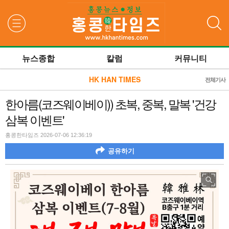
검색
뉴스종합
칼럼
커뮤니티
HK HAN TIMES
전체기사
한아름(코즈웨이베이)) 초복, 중복, 말복 '건강
삼복 이벤트'
홍콩한타임즈 2026-07-06 12:36:19
공유하기