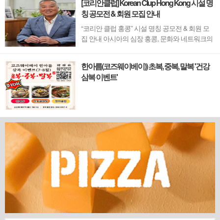
[코리안클럽] Korean Clup Hong Kong 시설 명
칭 공모전 & 회원 모집 안내
“코리안 클럽 홍콩” 시설 명칭 공모전 & 회원 모
집 안내 아시아의 심장 홍콩, 문화와 네트워크의
새 지평을 열 '코리안 클럽'이 온다 동서양이 교차
하며 세계의 아이디어와 자본이 모여드는 도시,
한아름(코즈웨이베이)) 초복, 중복, 말복 '건강
홍콩. 이 역동적인 글로벌 허브의 중심에서 한국
삼복 이벤트'
의 깊이 있는 문화유산과 세계적 감각을 잇는 새
로운 다리가 놓입니다. 바로 국...