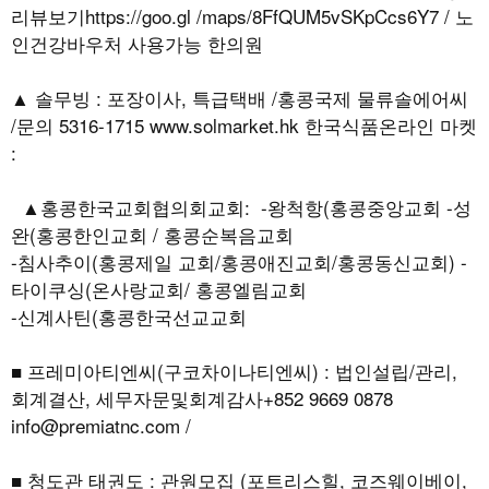
리뷰보기https://goo.gl /maps/8FfQUM5vSKpCcs6Y7 / 노
인건강바우처 사용가능 한의원
▲ 솔무빙 : 포장이사, 특급택배 /홍콩국제 물류솔에어씨
/문의 5316-1715 www.solmarket.hk 한국식품온라인 마켓
:
▲홍콩한국교회협의회교회: -왕척항(홍콩중앙교회 -성
완(홍콩한인교회 / 홍콩순복음교회
-침사추이(홍콩제일 교회/홍콩애진교회/홍콩동신교회) -
타이쿠싱(온사랑교회/ 홍콩엘림교회
-신계사틴(홍콩한국선교교회
■ 프레미아티엔씨(구코차이나티엔씨) : 법인설립/관리,
회계결산, 세무자문및회계감사+852 9669 0878
info@premiatnc.com /
■ 청도관 태권도 : 관원모집 (포트리스힐, 코즈웨이베이,