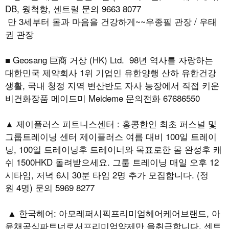
DB, 웡척항, 센트럴 문의 9663 8077
만 3세부터 몸과 마음을 건강하게~~우종필 관장 / 우태
권 관장
■ Geosang 巨商 거상 (HK) Ltd. 98년 역사를 자랑하는
대한민국 제약회사 1위 기업인 유한양행 산하 유한건강
생활, 국내 청정 지역 변산반도 자사 농장에서 직접 키운
비건화장품 메이드미 Meideme 문의전화 67686550
▲ 제이플러스 피트니스센터 : 홍콩한인 최초 퍼스널 및
그룹트레이닝 센터 제이플러스 여름 대비 100일 트레이
닝, 100일 트레이닝후 트레이너와 목표로한 몸 완성후 캐
쉬 1500HKD 돌려받으세요. 그룹 트레이닝 매일 오후 12
시타임, 저녁 6시 30분 타임 2명 추가 모집합니다. (정
원 4명) 문의 5969 8277
▲ 한국헤어: 아모레퍼시픽프리미엄헤어케어브랜드, 아
윤채공식파트너로서프리미엄약제만 을취급합니다. 센트