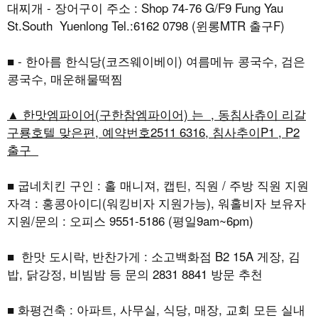
대찌개 - 장어구이 주소 : Shop 74-76 G/F9 Fung Yau
St.South Yuenlong Tel.:6162 0798 (윈롱MTR 출구F)
■ - 한아름 한식당(코즈웨이베이) 여름메뉴 콩국수, 검은
콩국수, 매운해물떡찜
▲ 한맛엠파이어(구한참엠파이어) 는 , 동침사츄이 리갈
구룡호텔 맞은편, 예약번호2511 6316, 침사추이P1 , P2
출구
■ 굽네치킨 구인 : 홀 매니져, 캡틴, 직원 / 주방 직원 지원
자격 : 홍콩아이디(워킹비자 지원가능), 워홀비자 보유자
지원/문의 : 오피스 9551-5186 (평일9am~6pm)
■ 한맛 도시락, 반찬가게 : 소고백화점 B2 15A 게장, 김
밥, 닭강정, 비빔밤 등 문의 2831 8841 방문 추천
■ 화평건축 : 아파트, 사무실, 식당, 매장, 교회 모든 실내