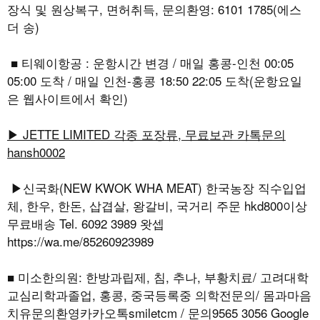
장식 및 원상복구, 면허취득, 문의환영: 6101 1785(에스
더 송)
■ 티웨이항공 : 운항시간 변경 / 매일 홍콩-인천 00:05
05:00 도착 / 매일 인천-홍콩 18:50 22:05 도착(운항요일
은 웹사이트에서 확인)
▶ JETTE LIMITED 각종 포장류, 무료보관 카톡문의
hansh0002
▶신국화(NEW KWOK WHA MEAT) 한국농장 직수입업
체, 한우, 한돈, 삽겹살, 왕갈비, 국거리 주문 hkd800이상
무료배송 Tel. 6092 3989 왓셉
https://wa.me/85260923989
■ 미소한의원: 한방과립제, 침, 추나, 부황치료/ 고려대학
교심리학과졸업, 홍콩, 중국등록중 의학전문의/ 몸과마음
치유문의환영카카오톡smiletcm / 문의9565 3056 Google