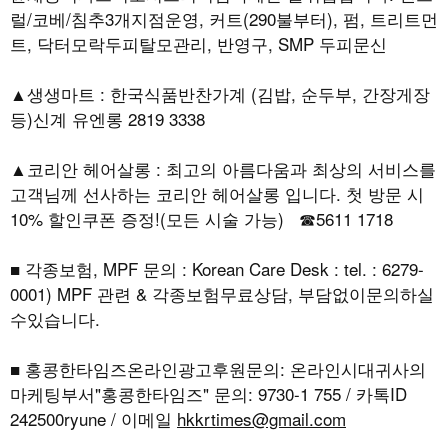
럴/코베/침추3개지점운영, 커트(290불부터), 펌, 트리트먼
트, 닥터모락두피탈모관리, 반영구, SMP 두피문신
▲생생마트 : 한국식품반찬가계 (김밥, 순두부, 간장게장
등)신계 유엔롱 2819 3338
▲코리안 헤어살롱 : 최고의 아름다움과 최상의 서비스를
고객님께 선사하는 코리안 헤어살롱 입니다. 첫 방문 시
10% 할인쿠폰 증정!(모든 시술 가능) ☎5611 1718
■ 각종보험, MPF 문의 : Korean Care Desk : tel. : 6279-
0001) MPF 관련 & 각종보험무료상담, 부담없이문의하실
수있습니다.
■ 홍콩한타임즈온라인광고후원문의: 온라인시대귀사의
마케팅부서"홍콩한타임즈" 문의: 9730-1 755 / 카톡ID
242500ryune / 이메일
hkkrtimes@gmail.com