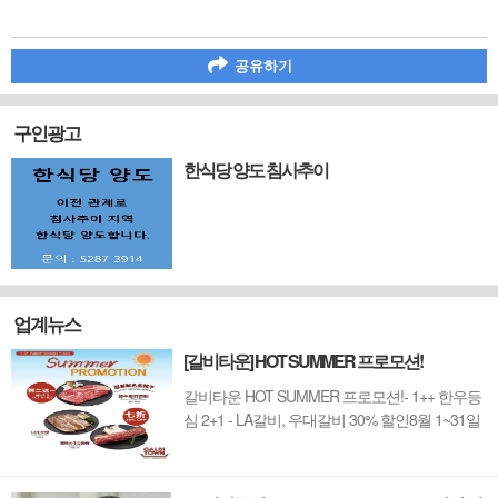
공유하기
구인광고
한식당 양도 침사추이
업계뉴스
[갈비타운] HOT SUMMER 프로모션!
갈비타운 HOT SUMMER 프로모션!- 1++ 한우등
심 2+1 - LA갈비, 우대갈비 30% 할인8월 1~31일
까지 (금요일 할인제외)예약 : 2750-6001