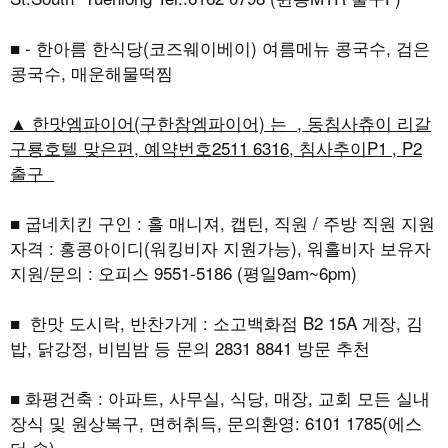
■ - 한아름 한식당(코즈웨이베이) 여름메뉴 콩국수, 검은
콩국수, 매운해물떡찜
▲ 한맛엠파이어(구한참엠파이어) 는 , 동침사츄이 리갈
구룡호텔 맞은편, 예약번호2511 6316, 침사추이P1 , P2
출구
■ 굽네치킨 구인 : 홀 매니져, 캡틴, 직원 / 주방 직원 지원
자격 : 홍콩아이디(워킹비자 지원가능), 워홀비자 보유자
지원/문의 : 오피스 9551-5186 (평일9am~6pm)
■ 한맛 도시락, 반찬가게 : 소고백화점 B2 15A 게장, 김
밥, 닭강정, 비빔밤 등 문의 2831 8841 방문 추천
■ 화평건축 : 아파트, 사무실, 식당, 매장, 교회 모든 실내
장식 및 원상복구, 면허취득, 문의환영: 6101 1785(에스
더 송)