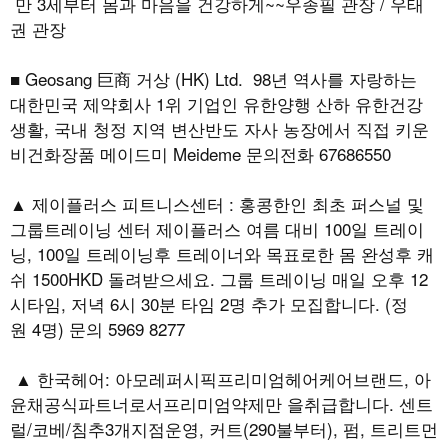
만 3세부터 몸과 마음을 건강하게~~우종필 관장 / 우태
권 관장
■ Geosang 巨商 거상 (HK) Ltd. 98년 역사를 자랑하는
대한민국 제약회사 1위 기업인 유한양행 산하 유한건강
생활, 국내 청정 지역 변산반도 자사 농장에서 직접 키운
비건화장품 메이드미 Meideme 문의전화 67686550
▲ 제이플러스 피트니스센터 : 홍콩한인 최초 퍼스널 및
그룹트레이닝 센터 제이플러스 여름 대비 100일 트레이
닝, 100일 트레이닝후 트레이너와 목표로한 몸 완성후 캐
쉬 1500HKD 돌려받으세요. 그룹 트레이닝 매일 오후 12
시타임, 저녁 6시 30분 타임 2명 추가 모집합니다. (정
원 4명) 문의 5969 8277
▲ 한국헤어: 아모레퍼시픽프리미엄헤어케어브랜드, 아
윤채공식파트너로서프리미엄약제만 을취급합니다. 센트
럴/코베/침추3개지점운영, 커트(290불부터), 펌, 트리트먼