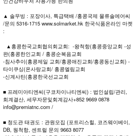
인건강바우처 사용가능 한의원
▲ 솔무빙 : 포장이사, 특급택배 /홍콩국제 물류솔에어씨
/문의 5316-1715 www.solmarket.hk 한국식품온라인 마켓
:
▲홍콩한국교회협의회교회: -왕척항(홍콩중앙교회 -성
완(홍콩한인교회 / 홍콩순복음교회
-침사추이(홍콩제일 교회/홍콩애진교회/홍콩동신교회) -
타이쿠싱(온사랑교회/ 홍콩엘림교회
-신계사틴(홍콩한국선교교회
■ 프레미아티엔씨(구코차이나티엔씨) : 법인설립/관리,
회계결산, 세무자문및회계감사+852 9669 0878
info@premiatnc.com /
■ 청도관 태권도 : 관원모집 (포트리스힐, 코즈웨이베이,
DB, 웡척항, 센트럴 문의 9663 8077