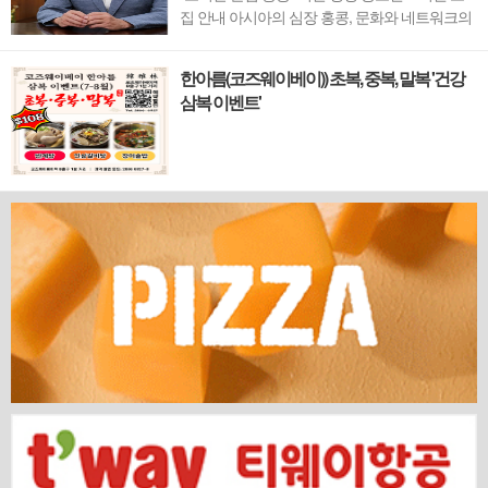
집 안내 아시아의 심장 홍콩, 문화와 네트워크의
새 지평을 열 '코리안 클럽'이 온다 동서양이 교차
하며 세계의 아이디어와 자본이 모여드는 도시,
한아름(코즈웨이베이)) 초복, 중복, 말복 '건강
홍콩. 이 역동적인 글로벌 허브의 중심에서 한국
삼복 이벤트'
의 깊이 있는 문화유산과 세계적 감각을 잇는 새
로운 다리가 놓입니다. 바로 국...