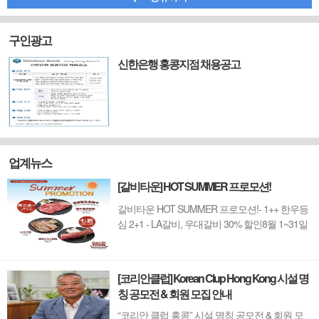
구인광고
신한은행 홍콩지점 채용공고
업계뉴스
[갈비타운] HOT SUMMER 프로모션!
갈비타운 HOT SUMMER 프로모션!- 1++ 한우등
심 2+1 - LA갈비, 우대갈비 30% 할인8월 1~31일
까지 (금요일 할인제외)예약 : 2750-6001
[코리안클럽] Korean Clup Hong Kong 시설 명
칭 공모전 & 회원 모집 안내
“코리안 클럽 홍콩” 시설 명칭 공모전 & 회원 모