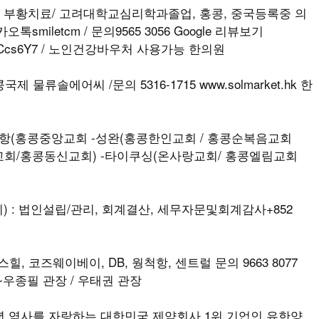
나, 부황치료/ 고려대학교심리학과졸업, 홍콩, 중국등록중 의
iletcm / 문의9565 3056 Google 리뷰보기
M5vSKpCcs6Y7 / 노인건강바우처 사용가능 한의원
 물류솔에어씨 /문의 5316-1715 www.solmarket.hk 한
(홍콩중앙교회 -성완(홍콩한인교회 / 홍콩순복음교회
교회/홍콩동신교회) -타이쿠싱(온사랑교회/ 홍콩엘림교회
 : 법인설립/관리, 회계결산, 세무자문및회계감사+852
힐, 코즈웨이베이, DB, 웡척항, 센트럴 문의 9663 8077
우종필 관장 / 우태권 관장
td. 98년 역사를 자랑하는 대한민국 제약회사 1위 기업인 유한양