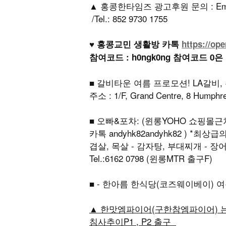
▲ 홍콩한타임즈 광고후원 문의 : Email: h
/Tel.: 852 9730 1755
♥ 홍콩교민 생활방 카톡
https://op
참여코드 : h0ngk0ng 참여코드 0은
■ 갈비타운 여름 프로모션! LA갈비, 
주소 : 1/F, Grand Centre, 8 Humph
■ 오빠&포차: (윈롱YOHO 쇼핑몰근처)
카톡 andyhk82andyhk82 ) *
겹살, 목살 - 감자탕, 부대찌개 - 장어구이 주
Tel.:6162 0798 (윈롱MTR 출구F)
■ - 한아름 한식당(코즈웨이베이)
▲ 한맛엠파이어(구한참엠파이어) 는 
침사추이P1 , P2 출구