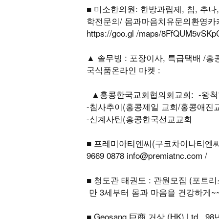
■ 미소한의원: 한방과립제, 침, 추
학전문의/ 몸과마음치유문의환영카카오톡sm
https://goo.gl /maps/8FfQU
▲ 솔무빙 : 포장이사, 특급택배 /홍콩국제
국식품온라인 마켓 :
▲홍콩한국교회협의회교회: -왕척항
-침사추이(홍콩제일 교회/홍콩애진
-신계사틴(홍콩한국선교교회
■ 프레미아티엔씨(구코차이나티엔씨)
9669 0878 info@premiatnc.com /
■ 청도관 태권도 : 관원모집 (포트리스
만 3세부터 몸과 마음을 건강하게~~
■ Geosang 巨商 거상 (HK) L