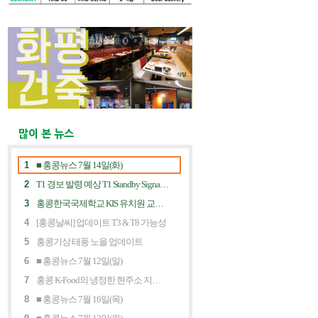
많이 본 뉴스
1
■ 홍콩뉴스 7월 14일(화)
2
T1 경보 발령 예상 T1 Standby Signal Expected
3
홍콩한국국제학교 KIS 유치원 교사 채용공고
4
[홍콩날씨] 업데이트 T3 & T8 가능성
5
홍콩기상 태풍 노을 업데이트
6
■ 홍콩뉴스 7월 12일(일)
7
홍콩 K-Food의 냉정한 현주소 지금 홍콩 한식당에 무슨 일이? Market Decline and "Northbound Consumption"
8
■ 홍콩뉴스 7월 16일(목)