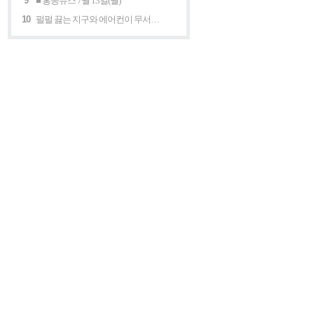
9
■ 홍콩뉴스 7월 13일(월)
10
펄펄 끓는 지구와 에어컨이 무서운 세계 “홍콩의 에어컨은 축복이다”