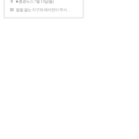
9
■ 홍콩뉴스 7월 13일(월)
10
펄펄 끓는 지구와 에어컨이 무서운 세계 “홍콩의 에어컨은 축복이다”