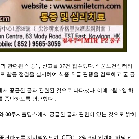
굴과 관련된 식중독 신고를
건 접수했다
식품보건센터와
37
.
 합동 점검을 실시하여 식품 취급 관행을 검토하고 굴 공
에서 공급한 굴과 관련된 것으로 나타났다
이에
월
일 해
.
2
5
를 중단하도록 명령했다 .
 88투자홀딩스에서 공급한 굴과 관련이 있는 것으로 밝혀
중단하도록 지시받았으며, CFS는 2월 6일 업계에 해당 업