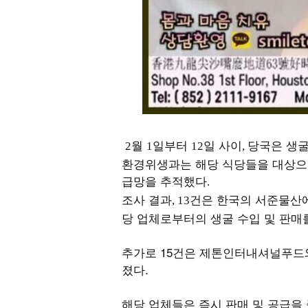
월
일부터
일 사이
당국은 생
2
1
12
,
환경위생과는 해당 식당들을 대상으로
급망을 추적했다
.
조사 결과
건은 한국의 서준물산
, 13
당 업체로부터의 생굴 수입 및 판매
추가로 15건은 제톤인터내셔널푸드와
졌다.
해당 업체들은 즉시 판매 및 공급을 