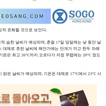
교적 온화할 것으로 보인다
.
교적 습한 날씨가 예상되며
춘절
일 당일에는 낮 동안 날
,
17
다
대체로 흐린 날씨에 해안가에는 안개가 끼고 한두 차례
.
 기온은 최고
까지 오르다가 자정 무렵에는
정도
26°C
20°C
이 맑은 날씨가 예상되며
기온은 대체로
에서
사
,
17°C
23°C