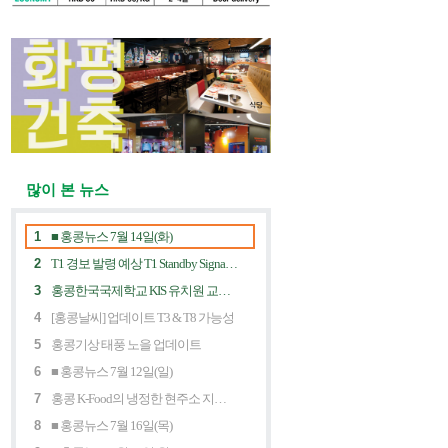
많이 본 뉴스
1
■ 홍콩뉴스 7월 14일(화)
2
T1 경보 발령 예상 T1 Standby Signal Expected
3
홍콩한국국제학교 KIS 유치원 교사 채용공고
4
[홍콩날씨] 업데이트 T3 & T8 가능성
5
홍콩기상 태풍 노을 업데이트
6
■ 홍콩뉴스 7월 12일(일)
7
홍콩 K-Food의 냉정한 현주소 지금 홍콩 한식당에 무슨 일이? Market Decline and "Northbound Consumption"
8
■ 홍콩뉴스 7월 16일(목)