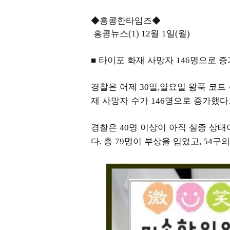
◆홍콩한타임즈◆
홍콩뉴스
월
일
월
(1) 12
1
(
)
■ 타이포 화재 사망자
명으로 증
146
경찰은 어제
일
일요일 왕푹 코트
30
,
재 사망자 수가
명으로 증가했다
146
경찰은
명 이상이 아직 실종 상태
40
다
총
명이 부상을 입었고
구의
.
79
, 54