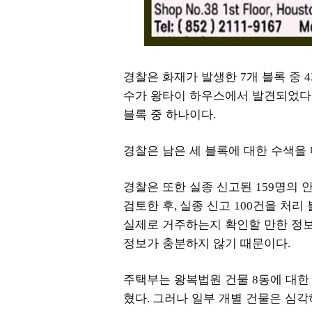
경찰은 화재가 발생한
개 블록 중
7
4
수가 왕타이 하우스에서 발견되었다
블록 중 하나이다
.
경찰은 남은 세 블록에 대한 수색을 
경찰은 또한 실종 신고된
명의 
159
검토한 후
실종 신고
건을 처리
,
100
실제로 거주하는지 확인할 만한 정
정보가 충분하지 않기 때문이다
.
주택부는 왕복법원 건물
동에 대한
8
혔다
그러나 일부 개별 건물은 심각
.