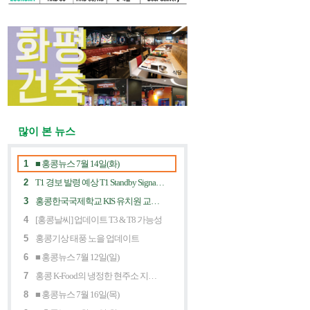
많이 본 뉴스
1
■ 홍콩뉴스 7월 14일(화)
2
T1 경보 발령 예상 T1 Standby Signal Expected
3
홍콩한국국제학교 KIS 유치원 교사 채용공고
4
[홍콩날씨] 업데이트 T3 & T8 가능성
5
홍콩기상 태풍 노을 업데이트
6
■ 홍콩뉴스 7월 12일(일)
7
홍콩 K-Food의 냉정한 현주소 지금 홍콩 한식당에 무슨 일이? Market Decline and "Northbound Consumption"
8
■ 홍콩뉴스 7월 16일(목)