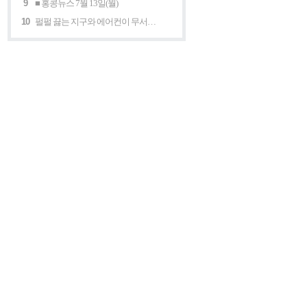
9
■ 홍콩뉴스 7월 13일(월)
10
펄펄 끓는 지구와 에어컨이 무서운 세계 “홍콩의 에어컨은 축복이다”