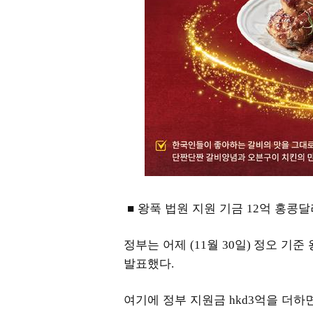
■ 왕푹 법원 지원 기금
억 홍콩달
12
정부는 어제
월
일
정오 기준 
(11
30
)
발표했다
.
여기에 정부 지원금
억을 더하면
hkd3