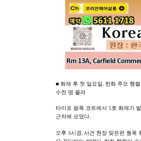
■ 화재 후 첫 일요일
헌화 추모 행렬
,
수천 명 몰려
타이포 왕푹 코트에서
호 화재가 
5
근처에 모였다
.
오후
시경
사건 현장 맞은편 퀑푹
3
,
은 꽃다발이 쌓였다
헌화 행렬이 수