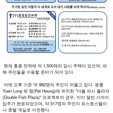
현재 홍콩 전역에 약
1,500
채의 임시 주택이 있으며
,
피
해 주민들을 수용할 준비가 되어 있다
.
어제 오후 기준 약
982
명의 주민이 머물고 있다
.
윤롱
Yuen Long
팟 헝
(Pat Heung)
에 위치한
"
더블 피시 플라자
(Double Fish Plaza)"
프로젝트의 경우
,
이미 절반 가까이
입주가 완료되었으며
,
약
517
명의 주민이 유스호스텔이
나 호텔 객실로 이전했다
.