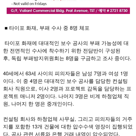
■ 타이포 화재, 부패 수사 중
8
명 체포
타이포 화재에 대대적인 보수 공사의 부패 가능성에 대
한 전면적인 수사에 착수하기 위한 전담반이 구성된
후
,
독립 부패방지위원회는
8
명을 구금하고 조사 중이다
.
40
세에서
63
세 사이의 피의자들은 남성
7
명과 여성
1
명
이다
.
이 중
4
명은 대대적인 보수 공사를 담당한 컨설팅
회사 직원으로
,
이사
2
명과 프로젝트 감독을 담당하는 프
로젝트 매니저
2
명이다
.
나머지
3
명은 비계 하청업체 직
원
,
나머지 한 명은 중개인이다
.
컨설팅 회사와 하청업체 사무실
,
그리고 피의자들의 거주
지를 포함한
13
개 건물에 대한 압수수색 영장이 집행되었
다
.
공사 관련 서류와 은행 거래 내역이 압수되었다
.