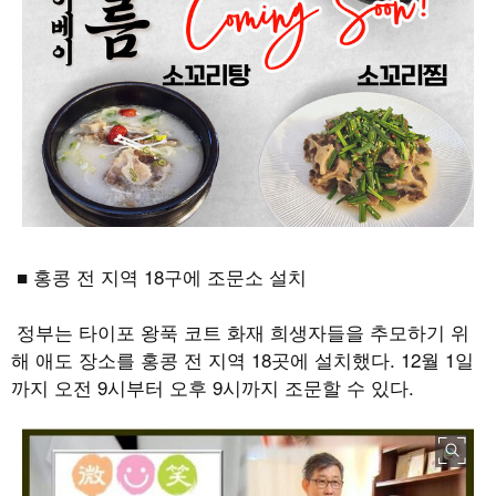
■ 홍콩 전 지역
18
구에 조문소 설치
정부는 타이포 왕푹 코트 화재 희생자들을 추모하기 위
해 애도 장소를 홍콩 전 지역
18
곳에 설치했다
. 12
월
1
일
까지 오전
9
시부터 오후
9
시까지 조문할 수 있다
.