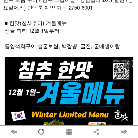
요일제외) 단독룸 예약 가능 2750-6001
■ 한맛(침사추이) 겨울메뉴
생굴 파티 12월 1일부터
통영석화구이 생굴보쌈, 백짬뽕, 굴전, 굴매생이탕