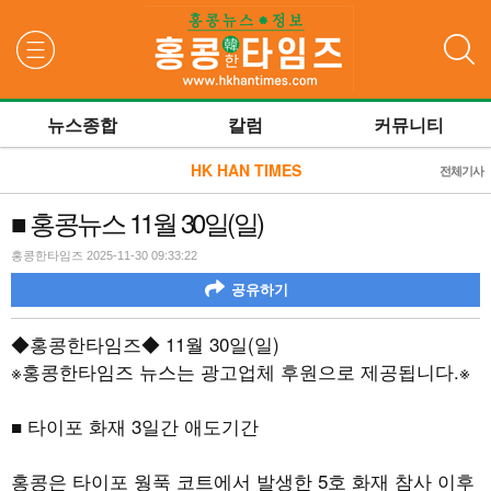
검색
뉴스종합
칼럼
커뮤니티
HK HAN TIMES
전체기사
■ 홍콩뉴스 11월 30일(일)
홍콩한타임즈 2025-11-30 09:33:22
공유하기
◆홍콩한타임즈◆
11
월
30
일
(
일
)
※홍콩한타임즈 뉴스는 광고업체 후원으로 제공됩니다
.
※
■ 타이포 화재
3
일간 애도기간
홍콩은 타이포 웡푹 코트에서 발생한
5
호 화재 참사 이후