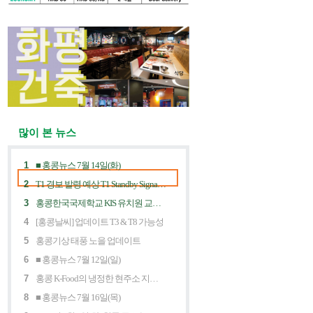
많이 본 뉴스
1
■ 홍콩뉴스 7월 14일(화)
2
T1 경보 발령 예상 T1 Standby Signal Expected
3
홍콩한국국제학교 KIS 유치원 교사 채용공고
4
[홍콩날씨] 업데이트 T3 & T8 가능성
5
홍콩기상 태풍 노을 업데이트
6
■ 홍콩뉴스 7월 12일(일)
7
홍콩 K-Food의 냉정한 현주소 지금 홍콩 한식당에 무슨 일이? Market Decline and "Northbound Consumption"
8
■ 홍콩뉴스 7월 16일(목)