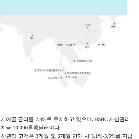
정기예금 금리를
로 유지하고 있으며
자산관리
2.3%
, HSBC
예치금
홍콩달러이다
10,000
.
자산관리 고객은
개월 및
개월 만기 시
를 지급
3
6
3.1%-3.5%