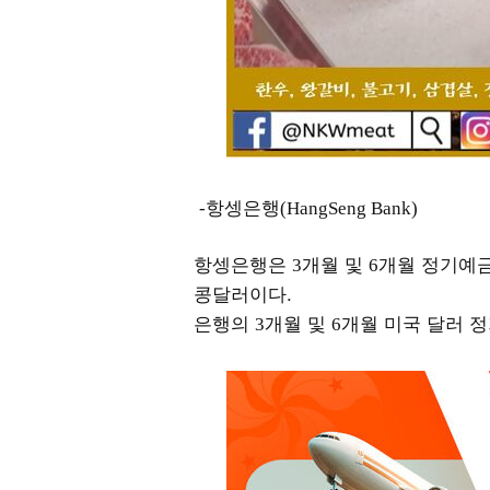
항셍은행
-
(HangSeng Bank)
항셍은행은
개월 및
개월 정기예
3
6
콩달러이다.
은행의
개월 및
개월 미국 달러 
3
6