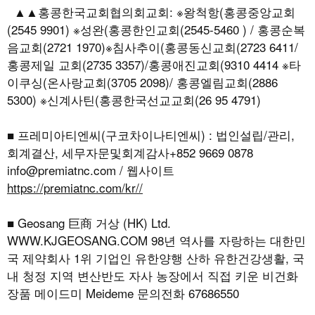
▲▲홍콩한국교회협의회교회: ※왕척항(홍콩중앙교회
(2545 9901) ※성완(홍콩한인교회(2545-5460 ) / 홍콩순복
음교회(2721 1970)※침사추이(홍콩동신교회(2723 6411/
홍콩제일 교회(2735 3357)/홍콩애진교회(9310 4414 ※타
이쿠싱(온사랑교회(3705 2098)/ 홍콩엘림교회(2886
5300) ※신계사틴(홍콩한국선교교회(26 95 4791)
■ 프레미아티엔씨(구코차이나티엔씨) : 법인설립/관리,
회계결산, 세무자문및회계감사+852 9669 0878
info@premiatnc.com / 웹사이트
https://premiatnc.com/kr//
■ Geosang 巨商 거상 (HK) Ltd.
WWW.KJGEOSANG.COM
98년 역사를 자랑하는 대한민
국 제약회사 1위 기업인 유한양행 산하 유한건강생활, 국
내 청정 지역 변산반도 자사 농장에서 직접 키운 비건화
장품 메이드미 Meideme 문의전화 67686550