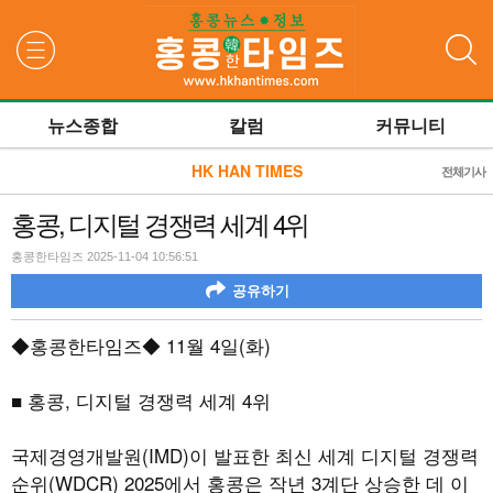
검색
뉴스종합
칼럼
커뮤니티
HK HAN TIMES
전체기사
홍콩, 디지털 경쟁력 세계 4위
홍콩한타임즈 2025-11-04 10:56:51
공유하기
◆홍콩한타임즈◆
11
월
4
일
(
화
)
■ 홍콩
,
디지털 경쟁력 세계
4
위
국제경영개발원
(IMD)
이 발표한 최신 세계 디지털 경쟁력
순위
(WDCR) 2025
에서 홍콩은 작년
3
계단 상승한 데 이