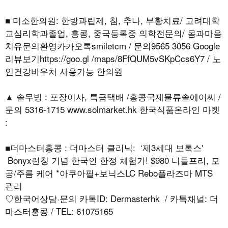
■ 미소한의원: 한방과립제, 침, 추나, 부황치료/ 고려대학
교심리학과졸업, 홍콩, 중국등록중 의학전문의/ 몸과마음
치유문의환영카카오톡smiletcm / 문의9565 3056 Google
리뷰보기https://goo.gl /maps/8FfQUM5vSKpCcs6Y7 / 노
인건강바우처 사용가능 한의원
▲ 솔무빙 : 포장이사, 특급택배 /홍콩국제물류솔에어씨 /
문의 5316-1715 www.solmarket.hk 한국식품온라인 마켓
:
■더마스터홍콩 : 더마스터 클리닉: ‘제3세대 보톡스'
Bonyx런칭 기념 한국인 한정 체험가! $980 니들프리, 모
공/주름 케어 *아쿠아필+보닉스LC Rebo플라즈마 MTS
관리
♡한국어상담·문의 카톡ID: Dermasterhk / 카톡채널: 더
마스터홍콩 / TEL: 61075165