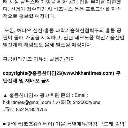
터 시설 클러스터 개발을 위한 공개 입찰 부지를 마련했
다
.
신청이 접수되면
AI
비즈니스 응용 프로그램을 지속
적으로 홍보할 예정이다
.
또한
,
허타오 선전
-
홍콩 과학기술혁신협력구의 홍콩 공
원이 올해 가동을 시작하고
,
산틴 테크노폴 혁신기술산업
발전계획 개념도도 올해 발표될 예정이다
.
홍콩한타임즈 이유성 발행인/기자
copyrights@홍콩한타임즈(www.hkhantimes.com) 무
단전재 및 재배포 금지
▲ 홍콩한타임즈 광고후원 문의 : Email:
hkkrtimes@gmail.com / 카톡ID: 242500ryune
/Tel.: 852 9730 1755
■ 한아름(코즈웨이베이) 가을 특별메뉴/평창 곤드레 솥밥