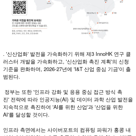
. '
신산업화
'
발전을 가속화하기 위해 제
3 InnoHK
연구 클
러스터 개발을 가속화하고
, '
신산업화 촉진 계획
'
의 신청
기준을 완화하며
, 2026-27
년에
'I&T
산업 중심 기금
'
이 출
범된다
.
정부는 또한
'
인프라 강화 및 응용 중심 접근 방식 촉
진
'
전략에 따라 인공지능
(AI)
및 데이터 과학 산업 발전을
지속적으로 촉진하여
'AI
를 위한 산업
'
과
'
산업을 위한
AI'
를 달성할 것이다.
인프라 측면에서는 사이버포트의 컴퓨팅 파워가 홍콩 내