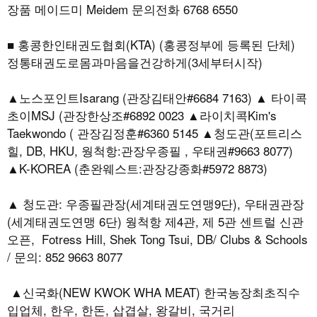
장품 메이드미 Meidem 문의전화 6768 6550
■ 홍콩한인태권도협회(KTA) (홍콩정부에 등록된 단체)
정통태권도로몸과마음을건강하게(3세부터시작)
▲노스포인트Isarang (관장김태안#6684 7163) ▲ 타이콕
초이MSJ (관장한상조#6892 0023 ▲라이치콕Kim's
Taekwondo ( 관장김정훈#6360 5145 ▲청도관(포트리스
힐, DB, HKU, 웡척항:관장우종필 , 우태권#9663 8077)
▲K-KOREA (춘완웨스트:관장강종화#5972 8873)
▲ 청도관: 우종필관장(세계태권도연맹9단), 우태권관장
(세계태권도연맹 6단) 웡척항 제4관, 제 5관 센트럴 신관
오픈, Fotress Hill, Shek Tong Tsui, DB/ Clubs & Schools
/ 문의: 852 9663 8077
▲신국화(NEW KWOK WHA MEAT) 한국농장최초직수
입업체, 한우, 한돈, 삽겹살, 왕갈비, 국거리