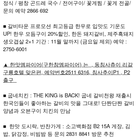
정식 / 평창 곤드레 국수 / 전어구이/ 꽃게찜 / 꽃게 전골/
문의 예약 2866 692
■ 갈비타운 프로모션 최고등급 한우로 입맛도 기운도
UP! 한우 모듬구이 20%할인, 한돈 돼지갈비, 제주흑돼지
생오겹살 2+1 기간 : 11월 말까지 (금요일 제외) 예약 :
2750-6001
▲ 한맛엠파이어(구한참엠파이어) 는 , 동침사츄이 리갈
구룡호텔 맞은편, 예약번호2511 6316, 침사추이P1 , P2
출구
■ 굽네치킨 : THE KING is BACK! 굽네 갈비천왕 재출시
한국인들이 좋아하는 갈비의 맛을 그대로! 단짠단짠 갈비
양념과 오븐구이 치킨의 만남
■ 한맛 도시락, 반찬가게 : 소고백화점 B2 15A 게장, 김
밥, 닭강정, 비빔밤 등 문의 2831 8841 방문 추천