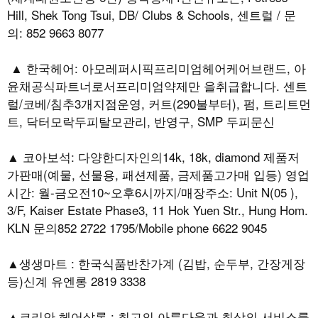
Hill, Shek Tong Tsui, DB/ Clubs & Schools, 센트럴 / 문
의: 852 9663 8077
▲ 한국헤어: 아모레퍼시픽프리미엄헤어케어브랜드, 아
윤채공식파트너로서프리미엄약제만 을취급합니다. 센트
럴/코베/침추3개지점운영, 커트(290불부터), 펌, 트리트먼
트, 닥터모락두피탈모관리, 반영구, SMP 두피문신
▲ 코아보석: 다양한디자인의14k, 18k, diamond 제품저
가판매(예물, 선물용, 패션제품, 금제품고가매 입등) 영업
시간: 월-금오전10~오후6시까지/매장주소: Unit N(05 ),
3/F, Kaiser Estate Phase3, 11 Hok Yuen Str., Hung Hom.
KLN 문의852 2722 1795/Mobile phone 6622 9045
▲생생마트 : 한국식품반찬가계 (김밥, 순두부, 간장게장
등)신계 유엔롱 2819 3338
▲코리안 헤어살롱 : 최고의 아름다움과 최상의 서비스를