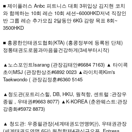
■ 제이플러스 Anbc 피트니스 대회 3위입상 김지현 코치
와 함께하는 10회 레슨 10회 세션~6000HKD저녁 직장인
반 그룹 레슨 추가모집 2달동안 6KG 감량 목표 8회~
3500HKD
■ 홍콩한인태권도협회(KTA) (홍콩정부에 등록된 단체)
정통태권도로몸과마음을건강하게(3세부터시작)
▲노스포인트Isarang (관장김태안#6684 7163) ▲ 타이콕
초이MSJ (관장한상조#6892 0023 ▲라이치콕Kim's
Taekwondo ( 관장김정훈#6360 5145
▲청도관(포트리스힐, DB, HKU, 웡척항, 센트럴 :관장우
종필 , 우태권#9663 8077) ▲K-KOREA (춘완웨스트:관장
강종화#5972 8873)
▲ 청도관: 우종필관장(세계태권도연맹9단), 우태권관장
(세계태권도연맹 6단) 웡척항제4관신규오픈, Fotress