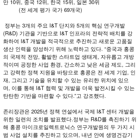
만 10위, 중국 12위, 한국 15위, 일본 30위
(전 세계 평가 국가 69개국)
정부는
3
개의 주요
I&T
단지와
5
개의 핵심 연구개발
(R&D)
기관을 기반으로
I&T
인프라의 전략적 배치를 강
화하여
I&T
개발을 적극적으로 추진하고 새로운 고품질
생산 인력을 양성하기 위해 노력하고 있다
. “
중국과 홍콩
의 국제적 전망
,
활발한 스타트업 생태계
,
자유롭고 개방
적이며 공정한 사업 환경
,
간소하고 낮은 세금 제도
,
그리
고 강력한 정책 지원을 바탕으로 홍콩은 전 세계 기업
,
인
재
,
그리고 기술을 유치할 수 있는 유리한 위치에 있으
며
,
이를 통해
I&T
협력 및 개발을 더욱 발전시킬 수 있는
탄탄한 기반을 마련할 수 있다
.”
고 강조했다
.
존리장관은
2025
년 정책 연설에서 국제
I&T
센터 개발을
위한 일련의 조치를 발표했다
.
정부는
R&D
를 촉진하기 위
해 홍콩 마이크로일렉트로닉스 연구개발원의 두 가지 시
범 사업 설치를 추진하고 있으며
,
내년 안에 생명건강기