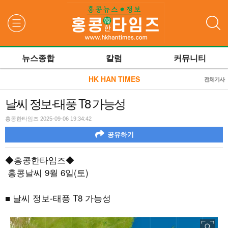
검색
뉴스종합
칼럼
커뮤니티
HK HAN TIMES
전체기사
날씨 정보-태풍 T8 가능성
홍콩한타임즈 2025-09-06 19:34:42
공유하기
◆홍콩한타임즈◆
홍콩날씨
9
월
6
일
(
토
)
■ 날씨 정보
-
태풍
T8
가능성