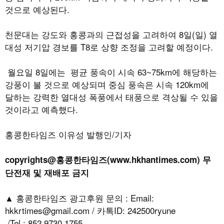
것으로 예상된다
.
천문대는
강도와 홍콩과의 근접성을 고려하여
8
일
(
일
)
열
대성 저기압 경보를
T8
로 상향 조정을 고려할 예정이다
.
월요일 8일에는 평균 풍속이 시속
63~75km
에 해당하는
강풍이 불 것으로 예상되며 중심 풍속은 시속
120km
에
달하는 강력한 열대성 폭풍에서 태풍으로 격상될 수 있을
것이라고 예측했다
.
홍콩한타임즈 이유성 발행인/기자
copyrights@홍콩한타임즈(www.hkhantimes.com) 무
단전재 및 재배포 금지
▲ 홍콩한타임즈 광고후원 문의 : Email:
hkkrtimes@gmail.com / 카톡ID: 242500ryune
/Tel.: 852 9730 1755