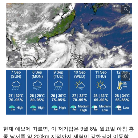
현재 예보에 따르면
,
이 저기압은
9
월
8
일 월요일 아침 홍
콩 남서쪽 약
200km
지점까지 세력이 강화되어 이동할