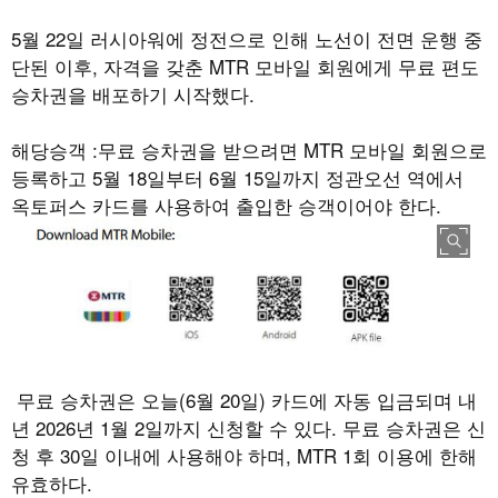
5
월
22
일 러시아워에 정전으로 인해 노선이 전면 운행 중
단된 이후
,
자격을 갖춘
MTR
모바일 회원에게 무료 편도
승차권을 배포하기 시작했다
.
해당승객
:
무료 승차권을 받으려면
MTR
모바일 회원으로
등록하고
5
월
18
일부터
6
월
15
일까지 정관오선 역에서
옥토퍼스 카드를 사용하여 출입한 승객이어야 한다
.
무료 승차권은 오늘
(6
월
20
일
)
카드에 자동 입금되며 내
년
2026
년
1
월
2
일까지 신청할 수 있다
.
무료 승차권은 신
청 후
30
일 이내에 사용해야 하며
, MTR 1
회 이용에 한해
유효하다
.