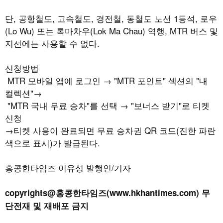
단
,
공항철도
,
고속철도
,
경전철
,
동철도 노선
1
등석
,
로우
(Lo Wu)
또는 록마차우
(Lok Ma Chau)
역행
, MTR
버스 및
지선에는 사용할 수 없다
.
신청방법
MTR
모바일 앱에 로그인 →
"MTR
포인트
"
섹션의
"
내
컬렉션
"
→
"MTR
국내 무료 승차
"
를 선택 →
"
보너스 받기
"
로 티켓
신청
→티켓 사용이 완료되면 무료 승차권
QR
코드
(
진한 파란
색으로 표시
)
가 발급된다
.
홍콩한타임즈 이유성 발행인/기자
copyrights@홍콩한타임즈(www.hkhantimes.com) 무
단전재 및 재배포 금지