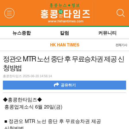
검색
뉴스종합
칼럼
커뮤니티
HK HAN TIMES
전체기사
정관오 MTR 노선 중단 후 무료승차권 제공 신
청방법
홍콩한타임즈 2025-06-20 14:56:14
공유하기
◆홍콩한타임즈◆
홍콩업계소식 6월 20일(금)
■ 정관오 MTR 노선 중단 후 무료승차권 제공
신청방법