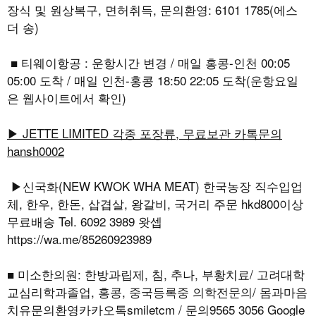
장식 및 원상복구, 면허취득, 문의환영: 6101 1785(에스
더 송)
■ 티웨이항공 : 운항시간 변경 / 매일 홍콩-인천 00:05
05:00 도착 / 매일 인천-홍콩 18:50 22:05 도착(운항요일
은 웹사이트에서 확인)
▶ JETTE LIMITED 각종 포장류, 무료보관 카톡문의
hansh0002
▶신국화(NEW KWOK WHA MEAT) 한국농장 직수입업
체, 한우, 한돈, 삽겹살, 왕갈비, 국거리 주문 hkd800이상
무료배송 Tel. 6092 3989 왓셉
https://wa.me/85260923989
■ 미소한의원: 한방과립제, 침, 추나, 부황치료/ 고려대학
교심리학과졸업, 홍콩, 중국등록중 의학전문의/ 몸과마음
치유문의환영카카오톡smiletcm / 문의9565 3056 Google