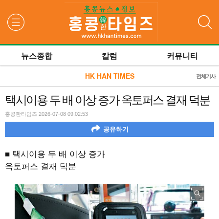
검색
뉴스종합
칼럼
커뮤니티
HK HAN TIMES
전체기사
택시이용 두 배 이상 증가 옥토퍼스 결재 덕분
홍콩한타임즈 2026-07-08 09:02:53
공유하기
■ 택시이용 두 배 이상 증가
옥토퍼스 결재 덕분