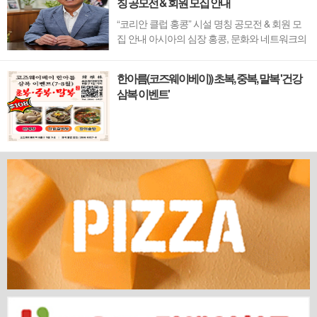
칭 공모전 & 회원 모집 안내
“코리안 클럽 홍콩” 시설 명칭 공모전 & 회원 모
집 안내 아시아의 심장 홍콩, 문화와 네트워크의
새 지평을 열 '코리안 클럽'이 온다 동서양이 교차
하며 세계의 아이디어와 자본이 모여드는 도시,
한아름(코즈웨이베이)) 초복, 중복, 말복 '건강
홍콩. 이 역동적인 글로벌 허브의 중심에서 한국
삼복 이벤트'
의 깊이 있는 문화유산과 세계적 감각을 잇는 새
로운 다리가 놓입니다. 바로 국...