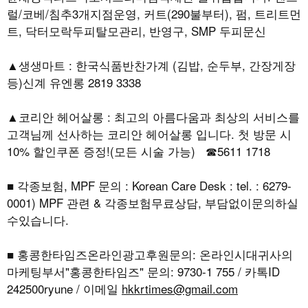
럴/코베/침추3개지점운영, 커트(290불부터), 펌, 트리트먼
트, 닥터모락두피탈모관리, 반영구, SMP 두피문신
▲생생마트 : 한국식품반찬가계 (김밥, 순두부, 간장게장
등)신계 유엔롱 2819 3338
▲코리안 헤어살롱 : 최고의 아름다움과 최상의 서비스를
고객님께 선사하는 코리안 헤어살롱 입니다. 첫 방문 시
10% 할인쿠폰 증정!(모든 시술 가능) ☎5611 1718
■ 각종보험, MPF 문의 : Korean Care Desk : tel. : 6279-
0001) MPF 관련 & 각종보험무료상담, 부담없이문의하실
수있습니다.
■ 홍콩한타임즈온라인광고후원문의: 온라인시대귀사의
마케팅부서"홍콩한타임즈" 문의: 9730-1 755 / 카톡ID
242500ryune / 이메일
hkkrtimes@gmail.com