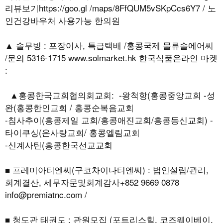
리뷰보기https://goo.gl /maps/8FfQUM5vSKpCcs6Y7 / 노
인건강바우처 사용가능 한의원
▲ 솔무빙 : 포장이사, 특급택배 /홍콩국제 물류솔에어씨
/문의 5316-1715 www.solmarket.hk 한국식품온라인 마켓
:
▲홍콩한국교회협의회교회: -왕척항(홍콩중앙교회 -성
완(홍콩한인교회 / 홍콩순복음교회
-침사추이(홍콩제일 교회/홍콩애진교회/홍콩동신교회) -
타이쿠싱(온사랑교회/ 홍콩엘림교회
-신계사틴(홍콩한국선교교회
■ 프레미아티엔씨(구코차이나티엔씨) : 법인설립/관리,
회계결산, 세무자문및회계감사+852 9669 0878
info@premiatnc.com /
■ 청도관 태권도 : 관원모집 (포트리스힐, 코즈웨이베이,