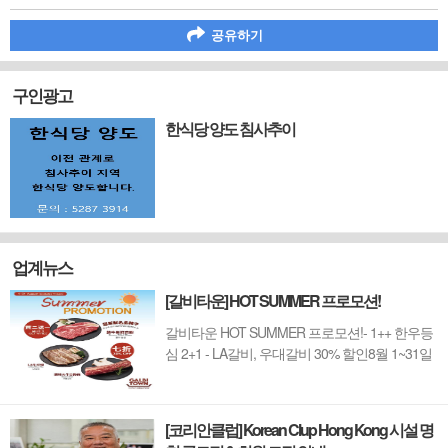
공유하기
구인광고
한식당 양도 침사추이
업계뉴스
[갈비타운] HOT SUMMER 프로모션!
갈비타운 HOT SUMMER 프로모션!- 1++ 한우등
심 2+1 - LA갈비, 우대갈비 30% 할인8월 1~31일
까지 (금요일 할인제외)예약 : 2750-6001
[코리안클럽] Korean Clup Hong Kong 시설 명