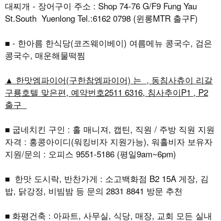
대찌개 - 장어구이 주소 : Shop 74-76 G/F9 Fung Yau
St.South Yuenlong Tel.:6162 0798 (윈롱MTR 출구F)
■ - 한아름 한식당(코즈웨이베이) 여름메뉴 콩국수, 검은
콩국수, 매운해물떡찜
▲ 한맛엠파이어(구한참엠파이어) 는 , 동침사츄이 리갈
구룡호텔 맞은편, 예약번호2511 6316, 침사추이P1 , P2
출구
■ 굽네치킨 구인 : 홀 매니져, 캡틴, 직원 / 주방 직원 지원
자격 : 홍콩아이디(워킹비자 지원가능), 워홀비자 보유자
지원/문의 : 오피스 9551-5186 (평일9am~6pm)
■ 한맛 도시락, 반찬가게 : 소고백화점 B2 15A 게장, 김
밥, 닭강정, 비빔밤 등 문의 2831 8841 방문 추천
■ 화평건축 : 아파트, 사무실, 식당, 매장, 교회 모든 실내