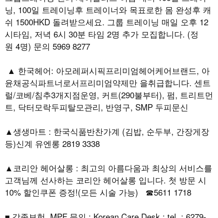
닝, 100일 트레이닝후 트레이너와 목표로한 몸 완성후 캐
쉬 1500HKD 돌려받으세요. 그룹 트레이닝 매일 오후 12
시타임, 저녁 6시 30분 타임 2명 추가 모집합니다. (정
원 4명) 문의 5969 8277
▲ 한국헤어: 아모레퍼시픽프리미엄헤어케어브랜드, 아
윤채공식파트너로서프리미엄약제만 을취급합니다. 센트
럴/코베/침추3개지점운영, 커트(290불부터), 펌, 트리트먼
트, 닥터모락두피탈모관리, 반영구, SMP 두피문신
▲생생마트 : 한국식품반찬가계 (김밥, 순두부, 간장게장
등)신계 유엔롱 2819 3338
▲코리안 헤어살롱 : 최고의 아름다움과 최상의 서비스를
고객님께 선사하는 코리안 헤어살롱 입니다. 첫 방문 시
10% 할인쿠폰 증정!(모든 시술 가능) ☎5611 1718
■ 각종보험, MPF 문의 : Korean Care Desk : tel. : 6279-