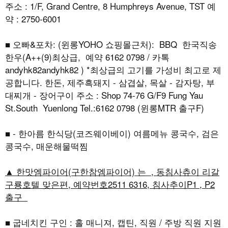
주소 : 1/F, Grand Centre, 8 Humphreys Avenue, TST 예
약 : 2750-6001
■ 오빠&포차: (윈롱YOHO 쇼핑몰근처): BBQ 한국직송
한우(A++(9)최상급, 예약 6162 0798 / 카톡
andyhk82andyhk82 ) *최상급의 고기를 가성비 최고로 제
공합니다. 한돈, 제주흑돼지 - 삼겹살, 목살 - 감자탕, 부
대찌개 - 장어구이 주소 : Shop 74-76 G/F9 Fung Yau
St.South Yuenlong Tel.:6162 0798 (윈롱MTR 출구F)
■ - 한아름 한식당(코즈웨이베이) 여름메뉴 콩국수, 검은
콩국수, 매운해물떡찜
▲ 한맛엠파이어(구한참엠파이어) 는 , 동침사츄이 리갈
구룡호텔 맞은편, 예약번호2511 6316, 침사추이P1 , P2
출구
■ 굽네치킨 구인 : 홀 매니져, 캡틴, 직원 / 주방 직원 지원