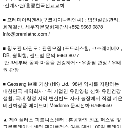
-신계사틴(홍콩한국선교교회
■ 프레미아티엔씨(구코차이나티엔씨) : 법인설립/관리,
회계결산, 세무자문및회계감사+852 9669 0878
info@premiatnc.com /
■ 청도관 태권도 : 관원모집 (포트리스힐, 코즈웨이베이,
DB, 웡척항, 센트럴 문의 9663 8077
만 3세부터 몸과 마음을 건강하게~~우종필 관장 / 우태
권 관장
■ Geosang 巨商 거상 (HK) Ltd. 98년 역사를 자랑하는
대한민국 제약회사 1위 기업인 유한양행 산하 유한건강
생활, 국내 청정 지역 변산반도 자사 농장에서 직접 키운
비건화장품 메이드미 Meideme 문의전화 67686550
▲ 제이플러스 피트니스센터 : 홍콩한인 최초 퍼스널 및
그룹트레이닝 센터 제이플러스 여름 대비 100일 트레이