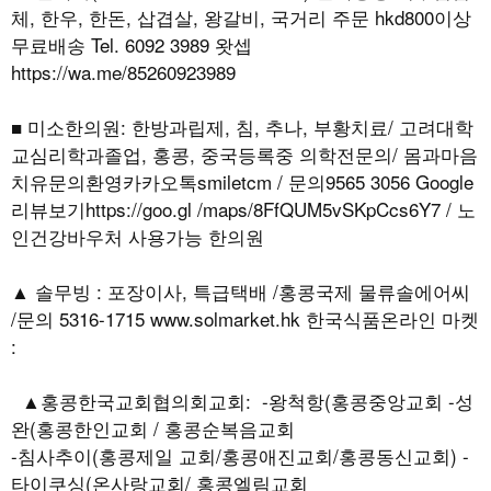
체, 한우, 한돈, 삽겹살, 왕갈비, 국거리 주문 hkd800이상
무료배송 Tel. 6092 3989 왓셉
https://wa.me/85260923989
■ 미소한의원: 한방과립제, 침, 추나, 부황치료/ 고려대학
교심리학과졸업, 홍콩, 중국등록중 의학전문의/ 몸과마음
치유문의환영카카오톡smiletcm / 문의9565 3056 Google
리뷰보기https://goo.gl /maps/8FfQUM5vSKpCcs6Y7 / 노
인건강바우처 사용가능 한의원
▲ 솔무빙 : 포장이사, 특급택배 /홍콩국제 물류솔에어씨
/문의 5316-1715 www.solmarket.hk 한국식품온라인 마켓
:
▲홍콩한국교회협의회교회: -왕척항(홍콩중앙교회 -성
완(홍콩한인교회 / 홍콩순복음교회
-침사추이(홍콩제일 교회/홍콩애진교회/홍콩동신교회) -
타이쿠싱(온사랑교회/ 홍콩엘림교회