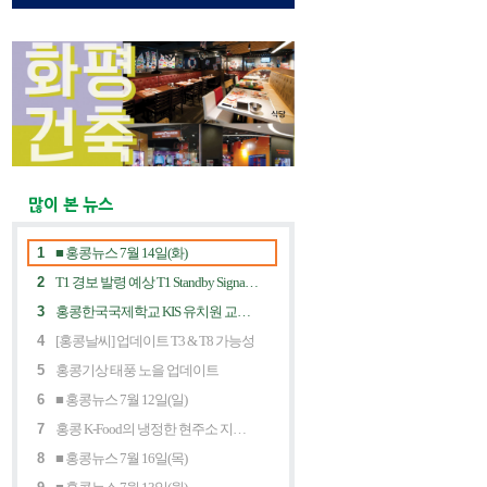
많이 본 뉴스
1
■ 홍콩뉴스 7월 14일(화)
2
T1 경보 발령 예상 T1 Standby Signal Expected
3
홍콩한국국제학교 KIS 유치원 교사 채용공고
4
[홍콩날씨] 업데이트 T3 & T8 가능성
5
홍콩기상 태풍 노을 업데이트
6
■ 홍콩뉴스 7월 12일(일)
7
홍콩 K-Food의 냉정한 현주소 지금 홍콩 한식당에 무슨 일이? Market Decline and "Northbound Consumption"
8
■ 홍콩뉴스 7월 16일(목)