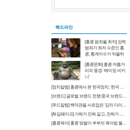
헤드라인
[홍콩 범죄율 최저] 강력
범죄가 최저 수준인 홍
콩, 통계지수가 억울하
다
[홍콩문화] 홍콩 여름거
리의 풍경: ‘베이징 비키
니’
[정치칼럼] 홍콩에서 본 한국정치, ‘한국 정치인들의 싸움이 날마다 헤드라인’
[브랜드] 글로벌 브랜드 전쟁:중국 브랜드의 습격 스타벅스→럭킨커피
[푸드칼럼] 백악관을 사로잡은 ‘김치 다이어트’ : K-Food, 맛을 넘어 ‘헬스케어’로 진화하다
[AI 딥페이크] 가짜가 진짜 같고, 진짜가 가짜 같은 세상: AI 투명성 법제화의 시대
[홍콩육아] 홍콩 맞벌이 부부의 육아법 돌봄 완벽 가이드