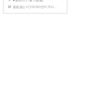
9
■ 홍콩뉴스 7월 13일(월)
10
펄펄 끓는 지구와 에어컨이 무서운 세계 “홍콩의 에어컨은 축복이다”