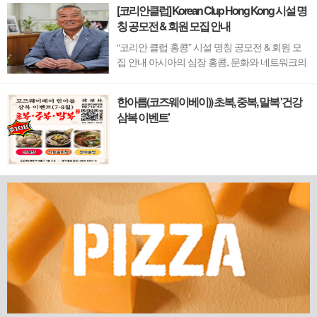
[코리안클럽] Korean Clup Hong Kong 시설 명
칭 공모전 & 회원 모집 안내
“코리안 클럽 홍콩” 시설 명칭 공모전 & 회원 모
집 안내 아시아의 심장 홍콩, 문화와 네트워크의
새 지평을 열 '코리안 클럽'이 온다 동서양이 교차
하며 세계의 아이디어와 자본이 모여드는 도시,
한아름(코즈웨이베이)) 초복, 중복, 말복 '건강
홍콩. 이 역동적인 글로벌 허브의 중심에서 한국
삼복 이벤트'
의 깊이 있는 문화유산과 세계적 감각을 잇는 새
로운 다리가 놓입니다. 바로 국...