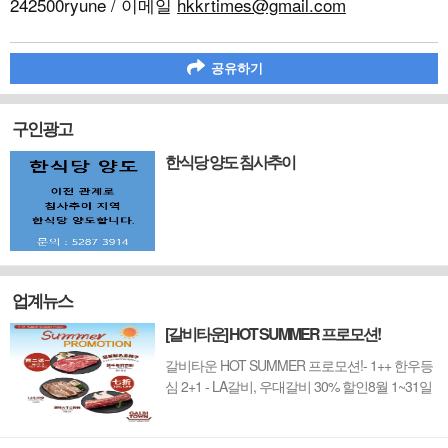
242500ryune / 이메일
hkkrtimes@gmail.com
공유하기
구인광고
한식당 양도 침사추이
업계뉴스
[갈비타운] HOT SUMMER 프로모션!
갈비타운 HOT SUMMER 프로모션!- 1++ 한우등
심 2+1 - LA갈비, 우대갈비 30% 할인8월 1~31일
까지 (금요일 할인제외)예약 : 2750-6001