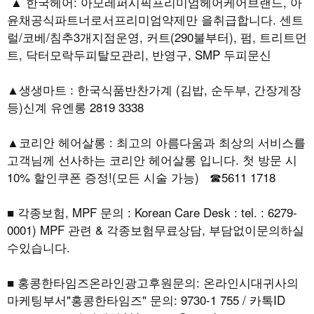
▲ 한국헤어: 아모레퍼시픽프리미엄헤어케어브랜드, 아
윤채공식파트너로서프리미엄약제만 을취급합니다. 센트
럴/코베/침추3개지점운영, 커트(290불부터), 펌, 트리트먼
트, 닥터모락두피탈모관리, 반영구, SMP 두피문신
▲생생마트 : 한국식품반찬가계 (김밥, 순두부, 간장게장
등)신계 유엔롱 2819 3338
▲코리안 헤어살롱 : 최고의 아름다움과 최상의 서비스를
고객님께 선사하는 코리안 헤어살롱 입니다. 첫 방문 시
10% 할인쿠폰 증정!(모든 시술 가능) ☎5611 1718
■ 각종보험, MPF 문의 : Korean Care Desk : tel. : 6279-
0001) MPF 관련 & 각종보험무료상담, 부담없이문의하실
수있습니다.
■ 홍콩한타임즈온라인광고후원문의: 온라인시대귀사의
마케팅부서"홍콩한타임즈" 문의: 9730-1 755 / 카톡ID