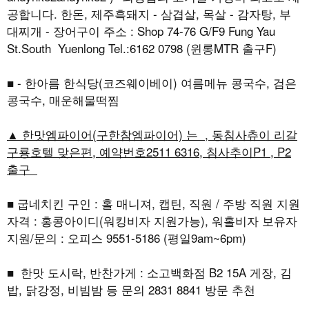
공합니다. 한돈, 제주흑돼지 - 삼겹살, 목살 - 감자탕, 부
대찌개 - 장어구이 주소 : Shop 74-76 G/F9 Fung Yau
St.South Yuenlong Tel.:6162 0798 (윈롱MTR 출구F)
■ - 한아름 한식당(코즈웨이베이) 여름메뉴 콩국수, 검은
콩국수, 매운해물떡찜
▲ 한맛엠파이어(구한참엠파이어) 는 , 동침사츄이 리갈
구룡호텔 맞은편, 예약번호2511 6316, 침사추이P1 , P2
출구
■ 굽네치킨 구인 : 홀 매니져, 캡틴, 직원 / 주방 직원 지원
자격 : 홍콩아이디(워킹비자 지원가능), 워홀비자 보유자
지원/문의 : 오피스 9551-5186 (평일9am~6pm)
■ 한맛 도시락, 반찬가게 : 소고백화점 B2 15A 게장, 김
밥, 닭강정, 비빔밤 등 문의 2831 8841 방문 추천