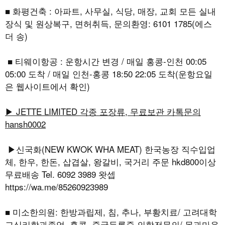
■ 화평건축 : 아파트, 사무실, 식당, 매장, 교회 모든 실내
장식 및 원상복구, 면허취득, 문의환영: 6101 1785(에스
더 송)
■ 티웨이항공 : 운항시간 변경 / 매일 홍콩-인천 00:05
05:00 도착 / 매일 인천-홍콩 18:50 22:05 도착(운항요일
은 웹사이트에서 확인)
▶ JETTE LIMITED 각종 포장류, 무료보관 카톡문의
hansh0002
▶신국화(NEW KWOK WHA MEAT) 한국농장 직수입업
체, 한우, 한돈, 삽겹살, 왕갈비, 국거리 주문 hkd800이상
무료배송 Tel. 6092 3989 왓셉
https://wa.me/85260923989
■ 미소한의원: 한방과립제, 침, 추나, 부황치료/ 고려대학
교심리학과졸업, 홍콩, 중국등록중 의학전문의/ 몸과마음