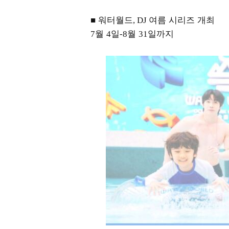
■ 워터월드
여름 시리즈 개최
, DJ
월
일
월
일까지
7
4
-8
31