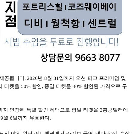
 제공됩니다
년
월
일까지 오션 파크 프리미엄 및
. 2026
8
31
시 티켓을
할인
종일 티켓을
할인된 가격으로 구
50%
,
30%
까지 연장된 특별 할인 혜택으로 평일 티켓을
홍콩달러에
2
년
월
일까지 유효한다
9
6
.
규모의 야외 워터 어트랙션에서 라이브 공연
테마 장식
수상
,
,