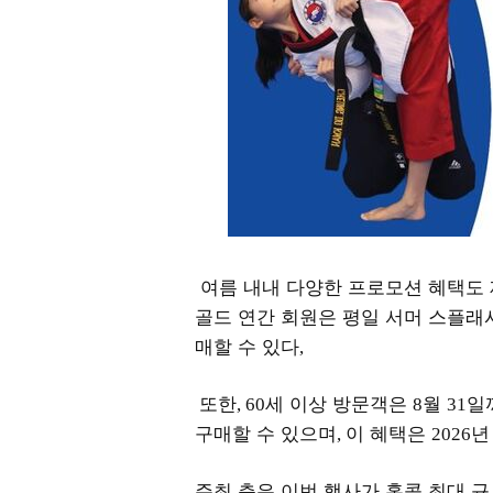
여름 내내 다양한 프로모션 혜택도
골드 연간 회원은 평일 서머 스플래
매할 수 있다
,
또한
세 이상 방문객은
월
일
, 60
8
31
구매할 수 있으며
이 혜택은
,
2026
주최 측은 이번 행사가 홍콩 최대 