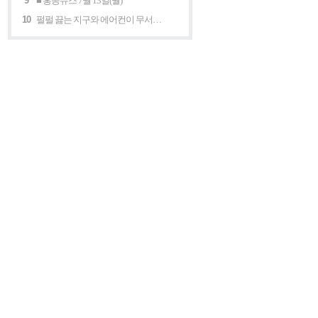
9
■ 홍콩뉴스 7월 13일(월)
10
펄펄 끓는 지구와 에어컨이 무서운 세계 “홍콩의 에어컨은 축복이다”