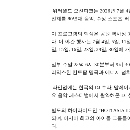
워터월드 오션파크는
년
월
2026
7
4
전체를
년대 음악
수상 스포츠
레
80
,
,
이 프로그램의 핵심은 공원 역사상 
다
이 야간 행사는
월
일
일
.
7
4
, 5
, 11
일
일
일
일
일
일에 
, 15
, 16
, 23
, 29
, 30
일부 주말 저녁
시
분부터
시
6
30
9
30
리믹스한 칸토팝 명곡과 에너지 넘
라인업에는 한국의
수라
말레이
DJ
,
요 음악 페스티벌에서 활약해온
DJ
별도의 하이라이트인
"HOT! ASIA I
되며
아시아 최고의 아이돌 그룹들이
,
다
.