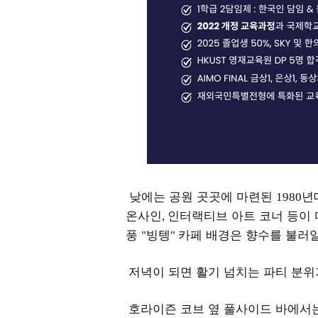
낮에는 공원 곳곳에 마련된
년
1980
온사인
인터랙티브 아트 코너 등이
,
풍
빙텡
카페 배경은 향수를 불러
"
"
저녁이 되면 활기 넘치는 파티 분
호라이즌 코브 옆 풀사이드 바에서