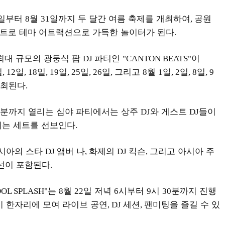
일부터
월
일까지 두 달간 여름 축제를 개최하여
공원
8
31
,
트로 테마 어트랙션으로 가득한 놀이터가 된다
.
최대 규모의 광둥식 팝
파티인
이
DJ
"CANTON BEATS"
일
일
일
일
일
일
그리고
월
일
일
일
, 12
, 18
, 19
, 25
, 26
,
8
1
, 2
, 8
, 9
개최된다
.
분까지 열리는 심야 파티에서는 상주
와 게스트
들이
DJ
DJ
치는 세트를 선보인다
.
시아의 스타
앰버 나
화제의
킥슨
그리고 아시아 주
DJ
,
DJ
,
선이 포함된다
.
는
월
일 저녁
시부터
시
분까지 진행
DOL SPLASH"
8
22
6
9
30
 한자리에 모여 라이브 공연
세션
팬미팅을 즐길 수 있
, DJ
,