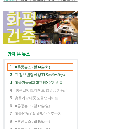
많이 본 뉴스
1
■ 홍콩뉴스 7월 14일(화)
2
T1 경보 발령 예상 T1 Standby Signal Expected
3
홍콩한국국제학교 KIS 유치원 교사 채용공고
4
[홍콩날씨] 업데이트 T3 & T8 가능성
5
홍콩기상 태풍 노을 업데이트
6
■ 홍콩뉴스 7월 12일(일)
7
홍콩 K-Food의 냉정한 현주소 지금 홍콩 한식당에 무슨 일이? Market Decline and "Northbound Consumption"
8
■ 홍콩뉴스 7월 16일(목)