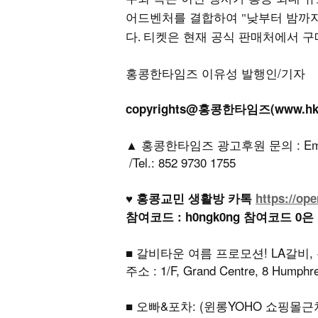
어드벤처를 결합하여
낮부터 밤까
"
다
티켓은 현재 공식 판매처에서 구
.
홍콩한타임즈 이유성 발행인/기자
copyrights@홍콩한타임즈(www.h
▲ 홍콩한타임즈 광고후원 문의 : Email: h
/Tel.: 852 9730 1755
♥ 홍콩교민 생활방 카톡
https://op
참여코드 : h0ngk0ng 참여코드 0은
■ 갈비타운 여름 프로모션! LA갈비, 
주소 : 1/F, Grand Centre, 8 Humph
■ 오빠&포차: (윈롱YOHO 쇼핑몰근처)