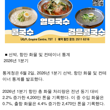
■ 선박
,
항만 화물 및 컨테이너 통계
2026
년
1
분기
통계청은
6
월
2
일,
2026
년
1
분기 선박
,
항만 화물 및 컨테
이너 통계를 발표했다
.
2026
년
1
분기 항만 총 화물 처리량은 전년 동기 대비
2.2%
증가한
4,200
만 톤을 기록했다
.
이 중 수입 화물은
0.7%,
출항 화물은
4.4%
증가한
2,470
만 톤을 기록했다
.