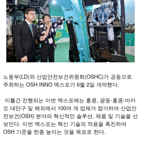
노동부
(LD)
와 산업안전보건위원회
(OSHC)
가 공동으로
주최하는
OSH INNO
엑스포가
6
월
2
일 개막했다
.
이틀간 진행되는 이번 엑스포에는 홍콩
,
광둥
-
홍콩
-
마카
오 대만구 및 해외에서
100
여 개 업체가 참가하여 산업안
전보건
(OSH)
분야의 혁신적인 솔루션
,
제품 및 기술을 선
보인다
.
이번 엑스포는 혁신 기술의 적용을 촉진하여
OSH
기준을 한층 높이는 것을 목표로 한다
.