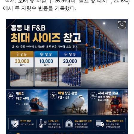
"
석재
,
모래 및 자갈
" (+26.5%)
과
"
펄프 및 폐지
" (-20.6%)
에서 두 자릿수 변동을 기록했다
.