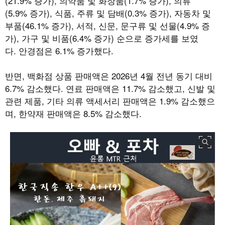
(21.9%
증가
),
의약품 및 화장품
(1.7%
증가
),
의류
(5.9%
증가
),
식품
,
주류 및 담배
(0.3%
증가
),
자동차 및
부품
(46.1%
증가
),
서적
,
신문
,
문구류 및 선물
(4.9%
증
가
),
가구 및 비품
(6.4%
증가
)
순으로 증가세를 보였
다
.
안경점은
6.1%
증가했다
.
반면
,
백화점 상품 판매액은
2026
년
4
월 전년 동기 대비
6.7%
감소했다
.
연료 판매액은
11.7%
감소했고
,
신발 및
관련 제품
,
기타 의류 액세서리 판매액은
1.9%
감소했으
며
,
한약재 판매액은
8.5%
감소했다
.