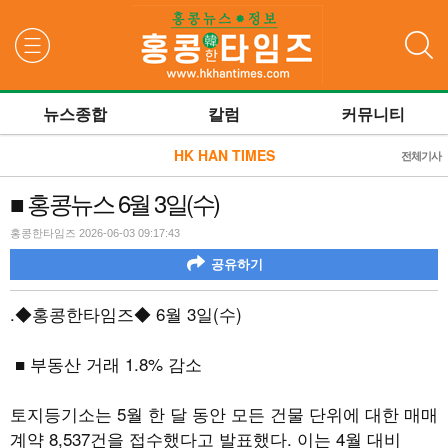
검색
뉴스종합
칼럼
커뮤니티
HK HAN TIMES
전체기사
■ 홍콩뉴스 6월 3일(수)
홍콩한타임즈 2026-06-03 09:17:43
공유하기
.
◆홍콩한타임즈◆
6
월
3
일
(
수
)
■ 부동산 거래
1.8%
감소
토지등기소는
5
월 한 달 동안 모든 건물 단위에 대한 매매
계약
8,537
건을 접수했다고 발표했다
.
이는
4
월 대비