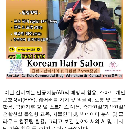
이번 전시회는 인공지능
(AI)
의 예방적 활용
,
스마트 개인
보호장비
(PPE),
웨어러블 기기 및 외골격
,
로봇 및 드론
활용
,
극한기후 및 열 스트레스 대응
,
증강현실
/
가상현실
/
혼합현실 몰입형 교육
,
사물인터넷
,
빅데이터 분석 및 클
라우드 컴퓨팅 활용
,
그리고 보건 분야에서의
AI
및 디지
털 기술 활용 등
7
가지 주제로 구성된다
.