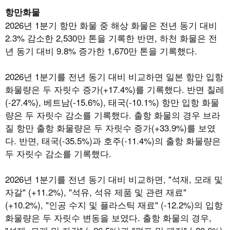
항만화물
2026
년
1
분기 항만 화물 중 해상 화물은 전년 동기 대비
2.3%
감소한
2,530
만 톤을 기록한 반면
,
하천 화물은 전
년 동기 대비
9.8%
증가한
1,670
만 톤을 기록했다
.
2026
년
1
분기를 전년 동기 대비 비교하면 일본 항만 입항
화물량은 두 자릿수 증가
(+17.4%)
를 기록했다
.
반면 칠레
(-27.4%),
베트남
(-15.6%),
태국
(-10.1%)
항만 입항 화물
량은 두 자릿수 감소를 기록했다
.
출항 화물의 경우 브라
질 항만 출항 화물량은 두 자릿수 증가
(+33.9%)
를 보였
다
.
반면
,
태국
(-35.5%)
과 호주
(-11.4%)
의 출항 화물량은
두 자릿수 감소를 기록했다
.
2026
년
1
분기를 전년 동기 대비 비교하면
, "
석재
,
모래 및
자갈
" (+11.2%), "
석유
,
석유 제품 및 관련 재료
"
(+10.2%), "
인공 수지 및 플라스틱 재료
" (-12.2%)
의 입항
화물량은 두 자릿수 변동을 보였다
.
출항 화물의 경우
,