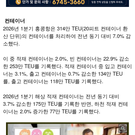
컨테이너
2026
년
1
분기 홍콩항은
314
만
TEU(20
피트 컨테이너 환
산 단위
)
의 컨테이너를 처리하여 전년 동기 대비
7.0%
감
소했다
.
이 중 적재 컨테이너는
2.0%,
빈 컨테이너는
22.9%
감소
한
253
만
TEU
를 기록했다
.
적재 컨테이너 중 입고 컨테이
너는
3.1%,
출고 컨테이너는
0.7%
감소한
134
만
TEU
를
,
출고 컨테이너는
118
만
TEU
를 기록했다
.
2026
년
1
분기 해상 적재 컨테이너는 전년 동기 대비
3.7%
감소한
175
만
TEU
를 기록한 반면
,
하천 적재 컨테
이너는
2.0%
증가한
77
만
TEU
를 기록했다
.