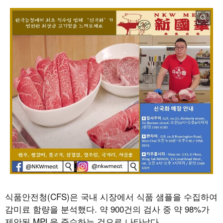
식품안전청
(CFS)
은 국내 시장에서 식품 샘플을 수집하여
감미료 함량을 분석했다
.
약
900
건의 검사 중 약
98%
가
제안된
MPL
을 준수하는 것으로 나타났다
.