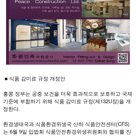
■ 식품 감미료 규정 개정안
홍콩 정부는 공중 보건을 더욱 효과적으로 보호하고 국제
기준에 부합하기 위해 식품 감미료 규정
(
제
132U
장
)
을 개
정한다
.
환경생태국과 식품환경위생국 산하 식품안전센터
(CFS)
는
6
월
9
일 입법회 식품안전환경위생위원회와 협의를 진