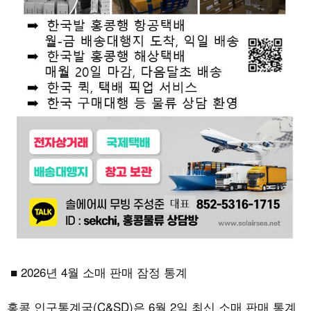
■
2026
년
4
월 소매 판매 잠정 통계
홍콩 인구통계국
(C&SD)
은
6
월
2
일 최신 소매 판매 통계