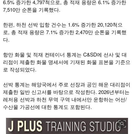
6.5%
증가한
4,797
척으로
,
총 적재 용량은
6.1%
증가한
7,510
만 순톤을 기록했다
.
한편
,
하천 선박 입항 건수는
1.6%
증가한
20,120
척으
로
,
총 적재 용량은
7.1%
증가한
2,470
만 순톤을 기록했
다
.
항만 화물 및 적재 컨테이너 통계는
C&SD
에 선사 및 대
리점이 제출한 화물 명세서에 기재된 화물 표본을 기준으
로 작성되었다
.
선박 통계는 해양국에서 주로 선장과 공인 해운 대리점이
제출한 일반 신고서를 바탕으로 작성한다
. 2026
년부터는
레저용 선박과 하천 무역 구역 내에서만 운항하는 어선
/
수산물 가공선에 대한 통계도 포함된다
.