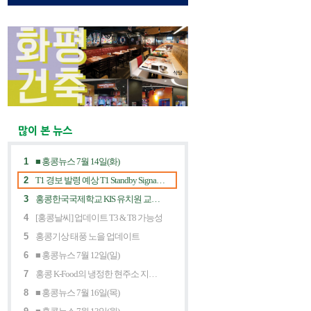
많이 본 뉴스
1
■ 홍콩뉴스 7월 14일(화)
2
T1 경보 발령 예상 T1 Standby Signal Expected
3
홍콩한국국제학교 KIS 유치원 교사 채용공고
4
[홍콩날씨] 업데이트 T3 & T8 가능성
5
홍콩기상 태풍 노을 업데이트
6
■ 홍콩뉴스 7월 12일(일)
7
홍콩 K-Food의 냉정한 현주소 지금 홍콩 한식당에 무슨 일이? Market Decline and "Northbound Consumption"
8
■ 홍콩뉴스 7월 16일(목)