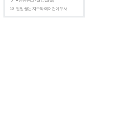
9
■ 홍콩뉴스 7월 13일(월)
10
펄펄 끓는 지구와 에어컨이 무서운 세계 “홍콩의 에어컨은 축복이다”