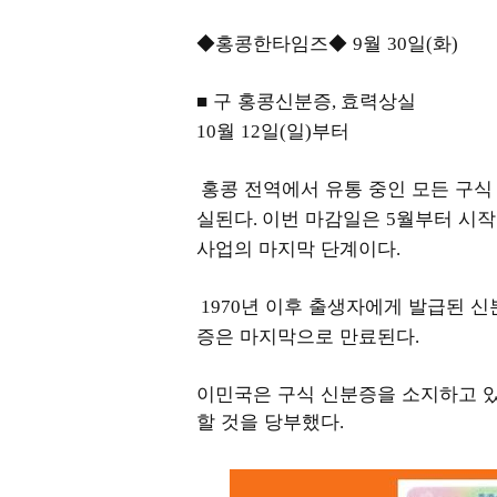
◆홍콩한타임즈◆
월
일
화
9
30
(
)
■ 구 홍콩신분증
효력상실
,
월
일
일
부터
10
12
(
)
홍콩 전역에서 유통 중인 모든 구
실된다
이번 마감일은
월부터 시작
.
5
사업의 마지막 단계이다
.
년 이후 출생자에게 발급된 
1970
증은 마지막으로 만료된다
.
이민국은 구식 신분증을 소지하고 있
할 것을 당부했다
.