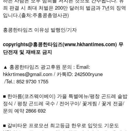
하는 사람은 모두 범죄를 저지른 것으로 간주됩니다
.
유
죄 판결 시 최대 처벌은
200
만 달러의 벌금과
7
년의 징역
입니다
.(출처:주홍콩총영사관)
홍콩한타임즈 이유성 발행인/기자
copyrights@홍콩한타임즈(www.hkhantimes.com) 무
단전재 및 재배포 금지
▲ 홍콩한타임즈 광고후원 문의 : Email:
hkkrtimes@gmail.com / 카톡ID: 242500ryune
/Tel.: 852 9730 1755
■ 한아름(코즈웨이베이) 가을 특별메뉴/평창 곤드레 솥밥
정식 / 평창 곤드레 국수 / 전어구이/ 꽃게찜 / 꽃게 전골/
문의 예약 2866 692
■ 갈비타운 프로모션 최고등급 한우로 입맛도 기운도