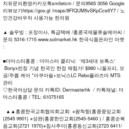
치유문의환영카카오톡smiletcm / 문의9565 3056 Google
리뷰보기https://goo.gl /maps/8FfQUM5vSKpCcs6Y7 / 노
인건강바우처 사용가능 한의원
▲ 솔무빙 : 포장이사, 특급택배 /홍콩국제물류솔에어씨 /
문의 5316-1715 www.solmarket.hk 한국식품온라인 마켓
:
■더마스터홍콩 : 더마스터 클리닉: ‘제3세대 보톡스'
Bonyx런칭 기념 한국인 한정 체험가! $980 니들프리, 모
공/주름 케어 *아쿠아필+보닉스LC Rebo플라즈마 MTS
관리
♡한국어상담·문의 카톡ID: Dermasterhk / 카톡채널: 더
마스터홍콩 / TEL: 61075165
▲▲홍콩한국교회협의회교회: ※왕척항(홍콩중앙교회
(2545 9901) ※성완(홍콩한인교회(2545-5460 ) / 홍콩순복
음교회(2721 1970)※침사추이(홍콩동신교회(2723 6411/