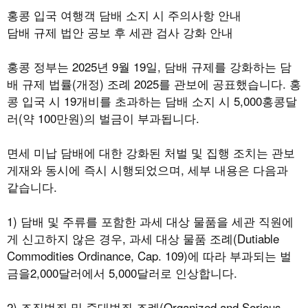
홍콩 입국 여행객 담배 소지 시 주의사항 안내
담배 규제 법안 공보 후 세관 검사 강화 안내
홍콩 정부는
2025
년
9
월
19
일
,
담배 규제를 강화하는 담
배 규제 법률
(
개정
)
조례
2025
를 관보에 공표했습니다
.
홍
콩 입국 시
19
개비를 초과하는 담배 소지 시
5,000
홍콩달
러
(
약
100
만원
)
의 벌금이 부과됩니다
.
면세 미납 담배에 대한 강화된 처벌 및 집행 조치는 관보
게재와 동시에 즉시 시행되었으며
,
세부 내용은 다음과
같습니다
.
1)
담배 및 주류를 포함한 과세 대상 물품을 세관 직원에
게 신고하지 않은 경우
,
과세 대상 물품 조례
(Dutiable
Commodities Ordinance, Cap. 109)
에 따라 부과되는 벌
금을
2,000
달러에서
5,000
달러로 인상합니다
.
2)
조직범죄 및 중대범죄 조례
(Organized and Serious