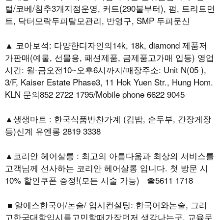
럴/코베/침추3개지점운영, 커트(290불부터), 펌, 트리트먼
트, 닥터모락두피탈모관리, 반영구, SMP 두피문신
▲ 코아보석: 다양한디자인의14k, 18k, diamond 제품저
가판매(예물, 선물용, 패션제품, 금제품고가매 입등) 영업
시간: 월-금오전10~오후6시까지/매장주소: Unit N(05 ),
3/F, Kaiser Estate Phase3, 11 Hok Yuen Str., Hung Hom.
KLN 문의852 2722 1795/Mobile phone 6622 9045
▲생생마트 : 한국식품반찬가계 (김밥, 순두부, 간장게장
등)신계 유엔롱 2819 3338
▲코리안 헤어살롱 : 최고의 아름다움과 최상의 서비스를
고객님께 선사하는 코리안 헤어살롱 입니다. 첫 방문 시
10% 할인쿠폰 증정!(모든 시술 가능) ☎5611 1718
■ 알에스한국어/논술/ 입시컨설팅: 한국어와논술, 그리
고한국대학입시를고민할때가장먼저 생각나는곳, 교육문