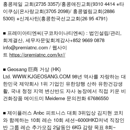
홍콩제일 교회(2735 3357)/홍콩애진교회(9310 4414 ※타
이쿠싱(온사랑교회(3705 2098)/ 홍콩엘림교회(2886
5300) ※신계사틴(홍콩한국선교교회(26 95 4791)
■ 프레미아티엔씨(구코차이나티엔씨) : 법인설립/관리,
회계결산, 세무자문및회계감사+852 9669 0878
info@premiatnc.com / 웹사이
트
https://premiatnc.com/kr//
■ Geosang 巨商 거상 (HK)
Ltd.
WWW.KJGEOSANG.COM
98년 역사를 자랑하는 대
한민국 제약회사 1위 기업인 유한양행 산하 유한건강생
활, 국내 청정 지역 변산반도 자사 농장에서 직접 키운 비
건화장품 메이드미 Meideme 문의전화 67686550
■ 제이플러스 Anbc 피트니스 대회 3위입상 김지현 코치
와 함께하는 10회 레슨 10회 세션~6000HKD저녁 직장인
반 그룹 레슨 추가모집 2달동안 6KG 감량 목표 8회~