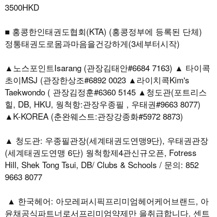
3500HKD
■ 홍콩한인태권도협회(KTA) (홍콩정부에 등록된 단체)
정통태권도로몸과마음을건강하게(3세부터시작)
▲노스포인트Isarang (관장김태안#6684 7163) ▲ 타이콕
초이MSJ (관장한상조#6892 0023 ▲라이치콕Kim's
Taekwondo ( 관장김정훈#6360 5145 ▲청도관(포트리스
힐, DB, HKU, 웡척항:관장우종필 , 우태권#9663 8077)
▲K-KOREA (춘완웨스트:관장강종화#5972 8873)
▲ 청도관: 우종필관장(세계태권도연맹9단), 우태권관장
(세계태권도연맹 6단) 웡척항제4관신규오픈, Fotress
Hill, Shek Tong Tsui, DB/ Clubs & Schools / 문의: 852
9663 8077
▲ 한국헤어: 아모레퍼시픽프리미엄헤어케어브랜드, 아
윤채공식파트너로서프리미엄약제만 을취급합니다. 센트