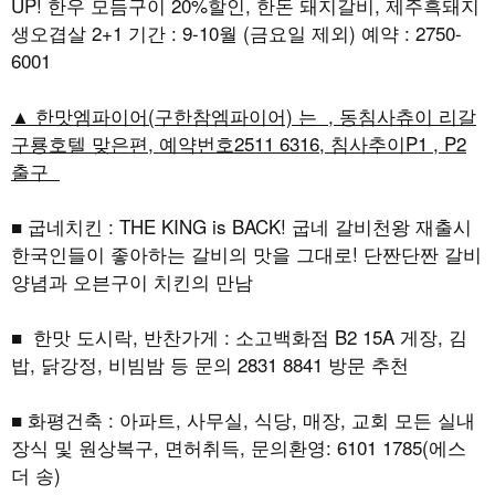
UP! 한우 모듬구이 20%할인, 한돈 돼지갈비, 제주흑돼지
생오겹살 2+1 기간 : 9-10월 (금요일 제외) 예약 : 2750-
6001
▲ 한맛엠파이어(구한참엠파이어) 는 , 동침사츄이 리갈
구룡호텔 맞은편, 예약번호2511 6316, 침사추이P1 , P2
출구
■ 굽네치킨 : THE KING is BACK! 굽네 갈비천왕 재출시
한국인들이 좋아하는 갈비의 맛을 그대로! 단짠단짠 갈비
양념과 오븐구이 치킨의 만남
■ 한맛 도시락, 반찬가게 : 소고백화점 B2 15A 게장, 김
밥, 닭강정, 비빔밤 등 문의 2831 8841 방문 추천
■ 화평건축 : 아파트, 사무실, 식당, 매장, 교회 모든 실내
장식 및 원상복구, 면허취득, 문의환영: 6101 1785(에스
더 송)