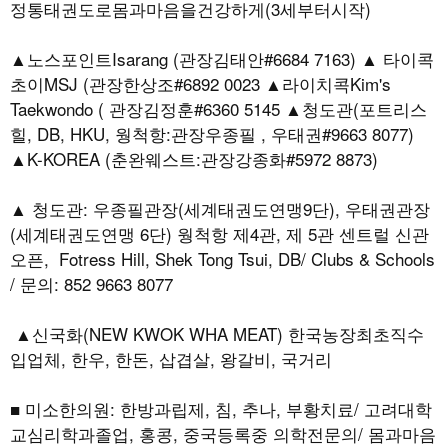
정통태권도로몸과마음을건강하게(3세부터시작)
▲노스포인트Isarang (관장김태안#6684 7163) ▲ 타이콕
초이MSJ (관장한상조#6892 0023 ▲라이치콕Kim's
Taekwondo ( 관장김정훈#6360 5145 ▲청도관(포트리스
힐, DB, HKU, 웡척항:관장우종필 , 우태권#9663 8077)
▲K-KOREA (춘완웨스트:관장강종화#5972 8873)
▲ 청도관: 우종필관장(세계태권도연맹9단), 우태권관장
(세계태권도연맹 6단) 웡척항 제4관, 제 5관 센트럴 신관
오픈, Fotress Hill, Shek Tong Tsui, DB/ Clubs & Schools
/ 문의: 852 9663 8077
▲신국화(NEW KWOK WHA MEAT) 한국농장최초직수
입업체, 한우, 한돈, 삽겹살, 왕갈비, 국거리
■ 미소한의원: 한방과립제, 침, 추나, 부황치료/ 고려대학
교심리학과졸업, 홍콩, 중국등록중 의학전문의/ 몸과마음