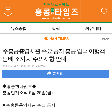
검색
뉴스종합
칼럼
커뮤니티
HK HAN TIMES
전체기사
주홍콩총영사관 주요 공지 홍콩 입국 여행객
담배 소지 시 주의사항 안내
홍콩한타임즈 2025-09-29 17:57:45
공유하기
◆홍콩한타임즈◆
홍콩업계소식
9
월
29
일
(
월
)
■ 주홍콩총영사관 주요 공지