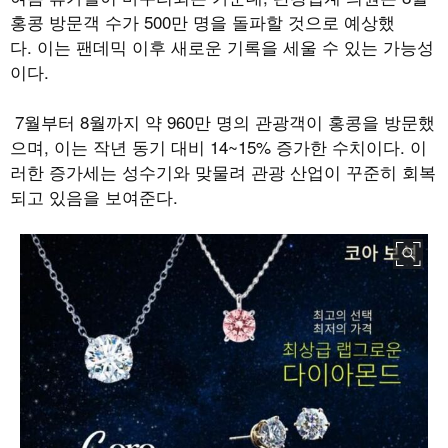
홍콩 방문객 수가
500
만 명을 돌파할 것으로 예상했
다
.
이는 팬데믹 이후 새로운 기록을 세울 수 있는 가능성
이다
.
7
월부터
8
월까지 약
960
만 명의 관광객이 홍콩을 방문했
으며
,
이는 작년 동기 대비
14~15%
증가한 수치이다
.
이
러한 증가세는 성수기와 맞물려 관광 산업이 꾸준히 회복
되고 있음을 보여준다
.