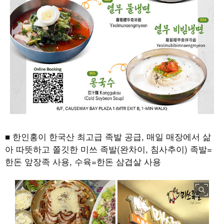
■ 한인홍이 한국산 최고급 족발 공급, 매일 매장에서 삶
아 따뜻하고 쫄깃한 미쓰 족발(완차이, 침사추이) 족발=
한돈 앞장족 사용, 수육=한돈 삼겹살 사용