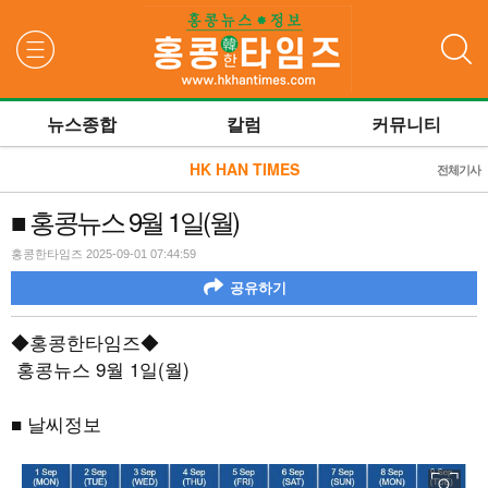
검색
뉴스종합
칼럼
커뮤니티
HK HAN TIMES
전체기사
■ 홍콩뉴스 9월 1일(월)
홍콩한타임즈 2025-09-01 07:44:59
공유하기
◆홍콩한타임즈◆
홍콩뉴스
9
월
1
일
(
월
)
■ 날씨정보