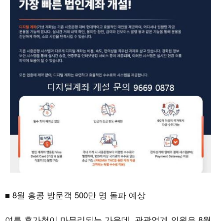
■
8
월 홍콩 방문객
500
만 명 돌파 예상
여름 휴가철이 마무리되는 가운데
,
관광업계 의원은
8
월