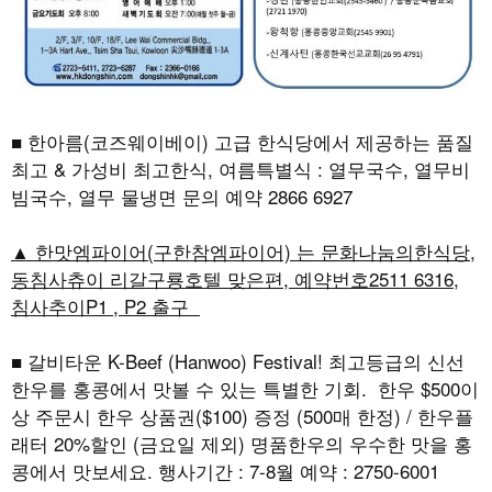
■ 한아름(코즈웨이베이) 고급 한식당에서 제공하는 품질
최고 & 가성비 최고한식, 여름특별식 : 열무국수, 열무비
빔국수, 열무 물냉면 문의 예약 2866 6927
▲ 한맛엠파이어(구한참엠파이어) 는 문화나눔의한식당,
동침사츄이 리갈구룡호텔 맞은편, 예약번호2511 6316,
침사추이P1 , P2 출구
■ 갈비타운 K-Beef (Hanwoo) Festival! 최고등급의 신선
한우를 홍콩에서 맛볼 수 있는 특별한 기회. 한우 $500이
상 주문시 한우 상품권($100) 증정 (500매 한정) / 한우플
래터 20%할인 (금요일 제외) 명품한우의 우수한 맛을 홍
콩에서 맛보세요. 행사기간 : 7-8월 예약 : 2750-6001