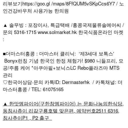
리뷰보기https://goo.gl /maps/8FfQUM5vSKpCcs6Y7 / 노
인건강바우처 사용가능 한의원
▲ 솔무빙 : 포장이사, 특급택배 /홍콩국제물류솔에어씨 /
문의 5316-1715 www.solmarket.hk 한국식품온라인 마켓
:
■더마스터홍콩 : 더마스터 클리닉: ‘제3세대 보톡스'
Bonyx런칭 기념 한국인 한정 체험가! $980 니들프리, 모
공/주름 케어 *아쿠아필+보닉스LC Rebo플라즈마 MTS
관리
♡한국어상담·문의 카톡ID: Dermasterhk / 카톡채널: 더
마스터홍콩 / TEL: 61075165
▲ 한맛엠파이어(구한참엠파이어) 는 문화나눔의한식당,
동침사츄이 리갈구룡호텔 맞은편, 예약번호2511 6316,
침사추이P1 , P2 출구