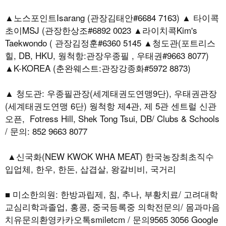
▲노스포인트Isarang (관장김태안#6684 7163) ▲ 타이콕
초이MSJ (관장한상조#6892 0023 ▲라이치콕Kim's
Taekwondo ( 관장김정훈#6360 5145 ▲청도관(포트리스
힐, DB, HKU, 웡척항:관장우종필 , 우태권#9663 8077)
▲K-KOREA (춘완웨스트:관장강종화#5972 8873)
▲ 청도관: 우종필관장(세계태권도연맹9단), 우태권관장
(세계태권도연맹 6단) 웡척항 제4관, 제 5관 센트럴 신관
오픈, Fotress Hill, Shek Tong Tsui, DB/ Clubs & Schools
/ 문의: 852 9663 8077
▲신국화(NEW KWOK WHA MEAT) 한국농장최초직수
입업체, 한우, 한돈, 삽겹살, 왕갈비비, 국거리
■ 미소한의원: 한방과립제, 침, 추나, 부황치료/ 고려대학
교심리학과졸업, 홍콩, 중국등록중 의학전문의/ 몸과마음
치유문의환영카카오톡smiletcm / 문의9565 3056 Google