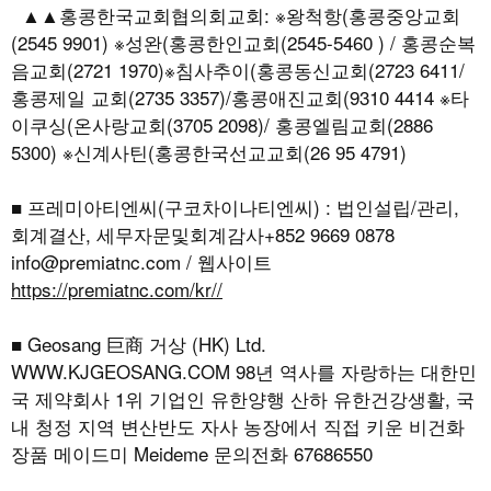
▲▲홍콩한국교회협의회교회: ※왕척항(홍콩중앙교회
(2545 9901) ※성완(홍콩한인교회(2545-5460 ) / 홍콩순복
음교회(2721 1970)※침사추이(홍콩동신교회(2723 6411/
홍콩제일 교회(2735 3357)/홍콩애진교회(9310 4414 ※타
이쿠싱(온사랑교회(3705 2098)/ 홍콩엘림교회(2886
5300) ※신계사틴(홍콩한국선교교회(26 95 4791)
■ 프레미아티엔씨(구코차이나티엔씨) : 법인설립/관리,
회계결산, 세무자문및회계감사+852 9669 0878
info@premiatnc.com / 웹사이트
https://premiatnc.com/kr//
■ Geosang 巨商 거상 (HK) Ltd.
WWW.KJGEOSANG.COM
98년 역사를 자랑하는 대한민
국 제약회사 1위 기업인 유한양행 산하 유한건강생활, 국
내 청정 지역 변산반도 자사 농장에서 직접 키운 비건화
장품 메이드미 Meideme 문의전화 67686550