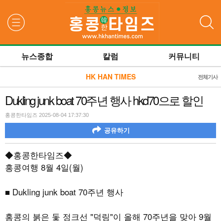
검색
뉴스종합
칼럼
커뮤니티
HK HAN TIMES
전체기사
Dukling junk boat 70주년 행사 hkd70으로 할인
홍콩한타임즈 2025-08-04 17:37:30
공유하기
◆홍콩한타임즈◆
홍콩여행
8
월
4
일
(
월
)
■
Dukling junk boat 70
주년 행사
홍콩의 붉은 돛 정크선
"
덕링
"
이 올해
70
주년을 맞아
9
월