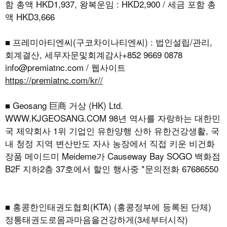
함 총액 HKD1,937, 왕복운임 : HKD2,900 / 세금 포함 총
액 HKD3,666
■ 프레미아티엔씨(구코차이나티엔씨) : 법인설립/관리,
회계결산, 세무자문및회계감사+852 9669 0878
info@premiatnc.com / 웹사이트
https://premiatnc.com/kr//
■ Geosang 巨商 거상 (HK) Ltd.
WWW.KJGEOSANG.COM
98년 역사를 자랑하는 대한민
국 제약회사 1위 기업인 유한양행 산하 유한건강생활, 국
내 청정 지역 변산반도 자사 농장에서 직접 키운 비건화
장품 메이드미 Meideme가 Causeway Bay SOGO 백화점
B2F 지하2층 37호에서 할인 행사중 *문의전화 67686550
■ 홍콩한인태권도협회(KTA) (홍콩정부에 등록된 단체)
정통태권도로몸과마음을건강하게(3세부터시작)