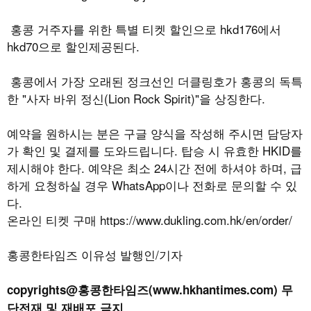
홍콩 거주자를 위한 특별 티켓 할인으로
hkd176
에서
hkd70
으로 할인제공된다
.
홍콩에서 가장 오래된 정크선인 더클링호가 홍콩의 독특
한
"
사자 바위 정신
(Lion Rock Spirit)"
을 상징한다
.
예약을 원하시는 분은 구글 양식을 작성해 주시면 담당자
가 확인 및 결제를 도와드립니다
.
탑승 시 유효한
HKID
를
제시해야 한다
.
예약은 최소
24
시간 전에 하셔야 하며
,
급
하게 요청하실 경우
WhatsApp
이나 전화로 문의할 수 있
다
.
온라인 티켓 구매
https://www.dukling.com.hk/en/order/
홍콩한타임즈 이유성 발행인/기자
copyrights@홍콩한타임즈(www.hkhantimes.com) 무
단전재 및 재배포 금지