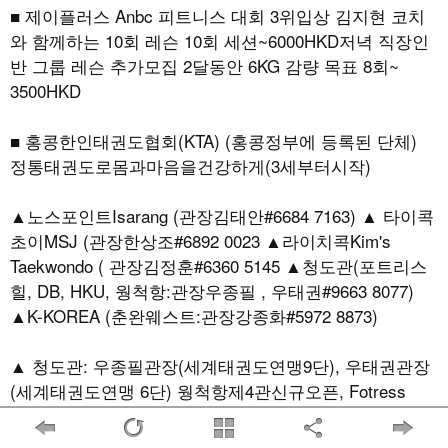
■ 제이플러스 Anbc 피트니스 대회 3위입상 김지현 코치
와 함께하는 10회 레슨 10회 세션~6000HKD저녁 직장인
반 그룹 레슨 추가모집 2달동안 6KG 감량 목표 8회~
3500HKD
■ 홍콩한인태권도협회(KTA) (홍콩정부에 등록된 단체)
정통태권도로몸과마음을건강하게(3세부터시작)
▲노스포인트Isarang (관장김태안#6684 7163) ▲ 타이콕
초이MSJ (관장한상조#6892 0023 ▲라이치콕Kim's
Taekwondo ( 관장김정훈#6360 5145 ▲청도관(포트리스
힐, DB, HKU, 웡척항:관장우종필 , 우태권#9663 8077)
▲K-KOREA (춘완웨스트:관장강종화#5972 8873)
▲ 청도관: 우종필관장(세계태권도연맹9단), 우태권관장
(세계태권도연맹 6단) 웡척항제4관신규오픈, Fotress
Hill, Shek Tong Tsui, DB/ Clubs & Schools / 문의: 852
9663 8077