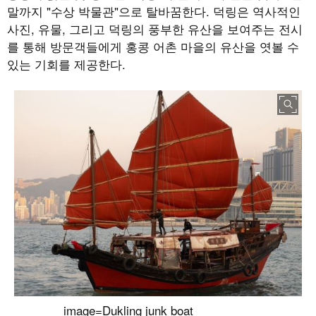
말까지
"
수상 박물관
"
으로 탈바꿈한다
.
덕링은 역사적인
사진
,
유물
,
그리고 덕링의 풍부한 유산을 보여주는 전시
를 통해 방문객들에게 홍콩 어촌 마을의 유산을 엿볼 수
있는 기회를 제공한다
.
image=Dukling junk boat