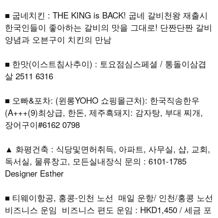
■ 굽네치킨 : THE KING is BACK! 굽네 갈비천왕 재출시
한국인들이 좋아하는 갈비의 맛을 그대로! 단짠단짠 갈비
양념과 오븐구이 치킨의 만남
■ 한맛(이스트침사추이) : 토요점심스페셜 / 통돌이삼겹
살 2511 6316
■ 오빠&포차: (윈롱YOHO 쇼핑몰근처): 한국직송한우
(A+++(9)최상급, 한돈, 제주흑돼지: 감자탕, 부대 찌개,
장어구이#6162 0798
▲ 화평건축 : 식당및면허취득, 아파트, 사무실, 샵, 교회,
독서실, 물류창고, 모든실내장식 문의 : 6101-1785
Designer Esther
■ 티웨이항공, 홍콩-인천 노선 매일 운항/ 인천/홍콩 노선
비즈니스 운임 비즈니스 편도 운임 : HKD1,450 / 세금 포