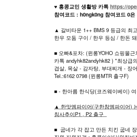
♥ 홍콩교민 생활방 카톡
https://op
참여코드 : h0ngk0ng 참여코드 0은
▲ 갈비타운 1++ BMS 9 등급의 
한우 모둠 구이 / 한우 등심 / 한돈 돼
■ 오빠&포차: (윈롱YOHO 쇼핑몰근처)
카톡 andyhk82andyhk82 ) *
겹살, 목살 - 감자탕, 부대찌개 - 장어구이 주
Tel.:6162 0798 (윈롱MTR 출구F)
■ - 한아름 한식당(코즈웨이베이)
▲ 한맛엠파이어(구한참엠파이어) 는 
침사추이P1 , P2 출구
■ 굽네가 각 잡고 만든 치킨 굽네 장
직원 지원자격 : 홍콩아이디(워킹비자 