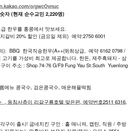
en.kakao.com/o/gwcOvnuc
 숫자 (현재 순수교민 2,220명)
최고급 한우를 홍콩에서 맛보세요.
지갈비 20% 할인 (금요일 제외) 예약:2750 6001
: BBQ 한국직송한우(A++(9)최상급, 예약 6162 0798 /
최상급의 고기를 가성비 최고로 제공합니다. 한돈, 제주흑돼지 - 삼
소 : Shop 74-76 G/F9 Fung Yau St.South Yuenlong
 여름메뉴 콩국수, 검은콩국수, 매운해물떡찜
, 동침사츄이 리갈구룡호텔 맞은편, 예약번호2511 6316,
각구이 출시! 굽네치킨 구인 : 홀 매니져, 캡틴, 직원 / 주방
지원가능), 워홀비자 보유자 지원/문의 : 오피스 9551-