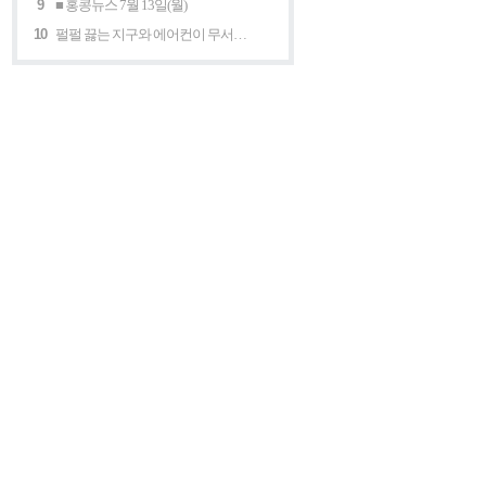
9
■ 홍콩뉴스 7월 13일(월)
10
펄펄 끓는 지구와 에어컨이 무서운 세계 “홍콩의 에어컨은 축복이다”