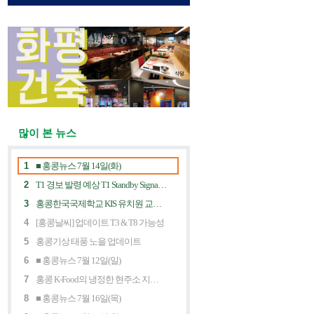
많이 본 뉴스
1
■ 홍콩뉴스 7월 14일(화)
2
T1 경보 발령 예상 T1 Standby Signal Expected
3
홍콩한국국제학교 KIS 유치원 교사 채용공고
4
[홍콩날씨] 업데이트 T3 & T8 가능성
5
홍콩기상 태풍 노을 업데이트
6
■ 홍콩뉴스 7월 12일(일)
7
홍콩 K-Food의 냉정한 현주소 지금 홍콩 한식당에 무슨 일이? Market Decline and "Northbound Consumption"
8
■ 홍콩뉴스 7월 16일(목)