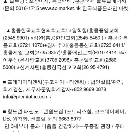
▲ 솔무빙 : 포장이사, 특급택배 /홍콩국제 물류솔에어씨
/문의 5316-1715 www.solmarket.hk 한국식품온라인 마켓
:
▲홍콩한국교회협의회교회: ※왕척항(홍콩중앙교회
(2545 9901) ※성완(홍콩한인교회(2545-5460 ) / 홍콩순복
음교회(2721 1970)※침사추이(홍콩동신교회(2723 6411/
홍콩제일 교회(2735 3357)/홍콩애진교회(9310 4414 ※타
이쿠싱(온사랑교회(3705 2098)/ 홍콩엘림교회(2886
5300) ※신계사틴(홍콩한국선교교회(26 95 4791)
■ 프레미아티엔씨(구코차이나티엔씨) : 법인설립/관리,
회계결산, 세무자문및회계감사+852 9669 0878
info@premiatnc.com /
■ 청도관 태권도 : 관원모집 (포트리스힐, 코즈웨이베이,
DB, 웡척항, 센트럴 문의 9663 8077
만 3세부터 몸과 마음을 건강하게~~우종필 관장 / 우태