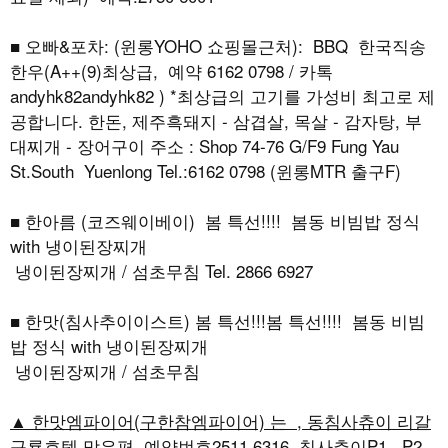
■ 오빠&포차: (윈롱YOHO 쇼핑몰근처): BBQ 한국직송
한우(A++(9)최상급, 예약 6162 0798 / 카톡
andyhk82andyhk82 ) *최상급의 고기를 가성비 최고로 제
공합니다. 한돈, 제주흑돼지 - 삼겹살, 목살 - 감자탕, 부
대찌개 - 장어구이 주소 : Shop 74-76 G/F9 Fung Yau
St.South Yuenlong Tel.:6162 0798 (윈롱MTR 출구F)
■ 한아름 (코즈웨이베이) 봄 특선!!!! 봄동 비빔밥 정식
with 냉이된장찌개
냉이된장찌개 / 섬초무침 Tel. 2866 6927
■ 한맛(침사추이이스트) 봄 특선!!!봄 특선!!!! 봄동 비빔
밥 정식 with 냉이된장찌개
냉이된장찌개 / 섬초무침
▲ 한맛엠파이어(구한참엠파이어) 는 , 동침사츄이 리갈
구룡호텔 맞은편, 예약번호2511 6316, 침사추이P1 , P2