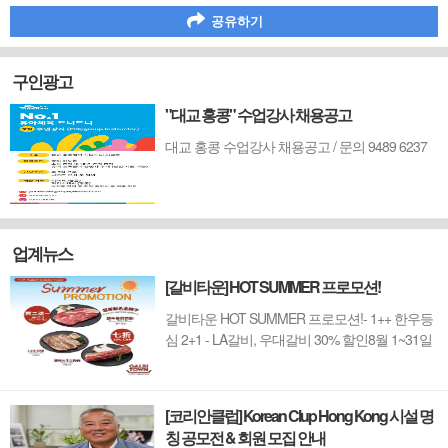
공유하기
구인광고
"대교 홍콩" 수업강사 채용공고
대교 홍콩 수업강사 채용공고 / 문의 9489 6237
업계뉴스
[갈비타운] HOT SUMMER 프로모션!
갈비타운 HOT SUMMER 프로모션!- 1++ 한우등
심 2+1 - LA갈비, 우대갈비 30% 할인8월 1~31일
까지 (금요일 할인제외)예약 : 2750-6001
[코리안클럽] Korean Clup Hong Kong 시설 명
칭 공모전 & 회원 모집 안내