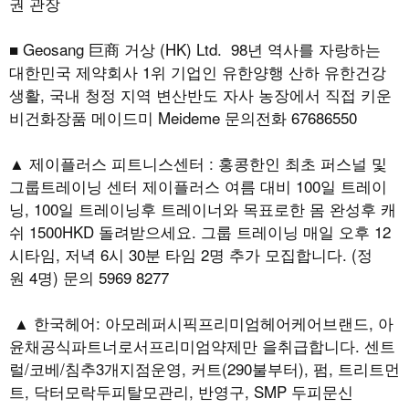
권 관장
■ Geosang 巨商 거상 (HK) Ltd. 98년 역사를 자랑하는
대한민국 제약회사 1위 기업인 유한양행 산하 유한건강
생활, 국내 청정 지역 변산반도 자사 농장에서 직접 키운
비건화장품 메이드미 Meideme 문의전화 67686550
▲ 제이플러스 피트니스센터 : 홍콩한인 최초 퍼스널 및
그룹트레이닝 센터 제이플러스 여름 대비 100일 트레이
닝, 100일 트레이닝후 트레이너와 목표로한 몸 완성후 캐
쉬 1500HKD 돌려받으세요. 그룹 트레이닝 매일 오후 12
시타임, 저녁 6시 30분 타임 2명 추가 모집합니다. (정
원 4명) 문의 5969 8277
▲ 한국헤어: 아모레퍼시픽프리미엄헤어케어브랜드, 아
윤채공식파트너로서프리미엄약제만 을취급합니다. 센트
럴/코베/침추3개지점운영, 커트(290불부터), 펌, 트리트먼
트, 닥터모락두피탈모관리, 반영구, SMP 두피문신