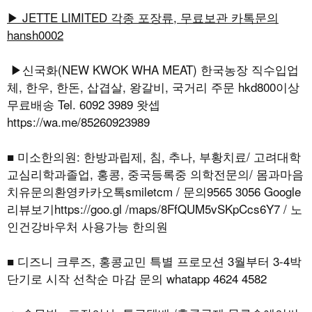
▶ JETTE LIMITED 각종 포장류, 무료보관 카톡문의
hansh0002
▶신국화(NEW KWOK WHA MEAT) 한국농장 직수입업
체, 한우, 한돈, 삽겹살, 왕갈비, 국거리 주문 hkd800이상
무료배송 Tel. 6092 3989 왓셉
https://wa.me/85260923989
■ 미소한의원: 한방과립제, 침, 추나, 부황치료/ 고려대학
교심리학과졸업, 홍콩, 중국등록중 의학전문의/ 몸과마음
치유문의환영카카오톡smiletcm / 문의9565 3056 Google
리뷰보기https://goo.gl /maps/8FfQUM5vSKpCcs6Y7 / 노
인건강바우처 사용가능 한의원
■ 디즈니 크루즈, 홍콩교민 특별 프로모션 3월부터 3-4박
단기로 시작 선착순 마감 문의 whatapp 4624 4582