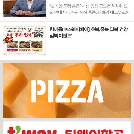
“코리안 클럽 홍콩” 시설 명칭 공모전 & 회원 모
집 안내 아시아의 심장 홍콩, 문화와 네트워크의
새 지평을 열 '코리안 클럽'이 온다 동서양이 교차
하며 세계의 아이디어와 자본이 모여드는 도시,
한아름(코즈웨이베이)) 초복, 중복, 말복 '건강
홍콩. 이 역동적인 글로벌 허브의 중심에서 한국
삼복 이벤트'
의 깊이 있는 문화유산과 세계적 감각을 잇는 새
로운 다리가 놓입니다. 바로 국...