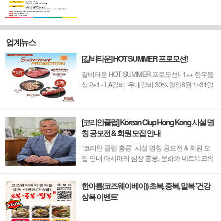
업계뉴스
[갈비타운] HOT SUMMER 프로모션!
갈비타운 HOT SUMMER 프로모션!- 1++ 한우등
심 2+1 - LA갈비, 우대갈비 30% 할인8월 1~31일
까지 (금요일 할인제외)예약 : 2750-6001
[코리안클럽] Korean Clup Hong Kong 시설 명
칭 공모전 & 회원 모집 안내
“코리안 클럽 홍콩” 시설 명칭 공모전 & 회원 모
집 안내 아시아의 심장 홍콩, 문화와 네트워크의
새 지평을 열 '코리안 클럽'이 온다 동서양이 교차
하며 세계의 아이디어와 자본이 모여드는 도시,
한아름(코즈웨이베이)) 초복, 중복, 말복 '건강
홍콩. 이 역동적인 글로벌 허브의 중심에서 한국
삼복 이벤트'
의 깊이 있는 문화유산과 세계적 감각을 잇는 새
로운 다리가 놓입니다. 바로 국...