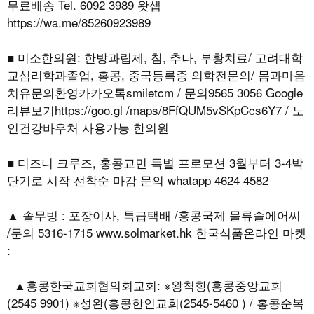
무료배송 Tel. 6092 3989 왓셉
https://wa.me/85260923989
■ 미소한의원: 한방과립제, 침, 추나, 부황치료/ 고려대학
교심리학과졸업, 홍콩, 중국등록중 의학전문의/ 몸과마음
치유문의환영카카오톡smiletcm / 문의9565 3056 Google
리뷰보기https://goo.gl /maps/8FfQUM5vSKpCcs6Y7 / 노
인건강바우처 사용가능 한의원
■ 디즈니 크루즈, 홍콩교민 특별 프로모션 3월부터 3-4박
단기로 시작 선착순 마감 문의 whatapp 4624 4582
▲ 솔무빙 : 포장이사, 특급택배 /홍콩국제 물류솔에어씨
/문의 5316-1715 www.solmarket.hk 한국식품온라인 마켓
:
▲홍콩한국교회협의회교회: ※왕척항(홍콩중앙교회
(2545 9901) ※성완(홍콩한인교회(2545-5460 ) / 홍콩순복