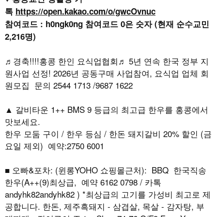
톡
https://open.kakao.com/o/gwcOvnuc
참여코드 : h0ngk0ng 참여코드 0은 숫자 (현재 순수교민
2,216명)
♬경축!!!!홍콩 한인 요식업협회♬ 5년 연속 한국 정부 지
원사업 선정! 2026년 공동구매 사업참여, 요식업 업체 회
원모집 문의 2544 1713 /9687 1622
▲ 갈비타운 1++ BMS 9 등급의 최고급 한우를 홍콩에서
맛보세요.
한우 모둠 구이 / 한우 등심 / 한돈 돼지갈비 20% 할인 (금
요일 제외) 예약:2750 6001
■ 오빠&포차: (윈롱YOHO 쇼핑몰근처): BBQ 한국직송
한우(A++(9)최상급, 예약 6162 0798 / 카톡
andyhk82andyhk82 ) *최상급의 고기를 가성비 최고로 제
공합니다. 한돈, 제주흑돼지 - 삼겹살, 목살 - 감자탕, 부