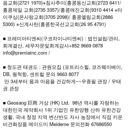
음교회(2721 1970)※침사추이(홍콩동신교회(2723 6411/
홍콩제일 교회(2735 3357)/홍콩애진교회(9310 4414 ※타
이쿠싱(온사랑교회(3705 2098)/ 홍콩엘림교회(2886
5300) ※신계사틴(홍콩한국선교교회(26 95 4791)
■ 프레미아티엔씨(구코차이나티엔씨) : 법인설립/관리,
회계결산, 세무자문및회계감사+852 9669 0878
info@premiatnc.com /
■ 청도관 태권도 : 관원모집 (포트리스힐, 코즈웨이베이,
DB, 웡척항, 센트럴 문의 9663 8077
만 3세부터 몸과 마음을 건강하게~~우종필 관장 / 우태
권 관장
■ Geosang 巨商 거상 (HK) Ltd. 98년 역사를 자랑하는
대한민국 제약회사 1위 기업인 유한양행 산하 유한건강
생활, 국내 청정 지역 변산반도 자사 농장에서 직접 키운
비건화장품 메이드미 Meideme 문의전화 67686550