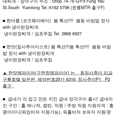
대찌개 - 장어구이 주소 : Shop 74-76 G/F9 Fung Yau
St.South Yuenlong Tel.:6162 0798 (윈롱MTR 출구F)
■ 한아름 (코즈웨이베이) 봄 특선!!!! 봄동 비빔밥 정식
with 냉이된장찌개
냉이된장찌개 / 섬초무침 Tel. 2866 6927
■ 한맛(침사추이이스트) 봄 특선!!!봄 특선!!!! 봄동 비빔
밥 정식 with 냉이된장찌개
냉이된장찌개 / 섬초무침
▲ 한맛엠파이어(구한참엠파이어) 는 , 동침사츄이 리갈
구룡호텔 맞은편, 예약번호2511 6316, 침사추이P1 , P2
출구
■ 굽네가 각 잡고 만든 치킨 굽네 장각구이 출시! 굽네치
킨 구인 : 홀 매니져, 캡틴, 직원 / 주방 직원 지원자격 : 홍
콩아이디(워킹비자 지원가능), 워홀비자 보유자 지원/문