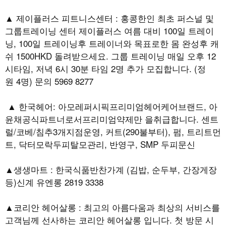
▲ 제이플러스 피트니스센터 : 홍콩한인 최초 퍼스널 및
그룹트레이닝 센터 제이플러스 여름 대비 100일 트레이
닝, 100일 트레이닝후 트레이너와 목표로한 몸 완성후 캐
쉬 1500HKD 돌려받으세요. 그룹 트레이닝 매일 오후 12
시타임, 저녁 6시 30분 타임 2명 추가 모집합니다. (정
원 4명) 문의 5969 8277
▲ 한국헤어: 아모레퍼시픽프리미엄헤어케어브랜드, 아
윤채공식파트너로서프리미엄약제만 을취급합니다. 센트
럴/코베/침추3개지점운영, 커트(290불부터), 펌, 트리트먼
트, 닥터모락두피탈모관리, 반영구, SMP 두피문신
▲생생마트 : 한국식품반찬가계 (김밥, 순두부, 간장게장
등)신계 유엔롱 2819 3338
▲코리안 헤어살롱 : 최고의 아름다움과 최상의 서비스를
고객님께 선사하는 코리안 헤어살롱 입니다. 첫 방문 시