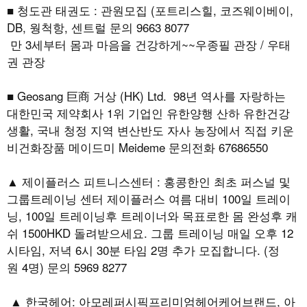
■ 청도관 태권도 : 관원모집 (포트리스힐, 코즈웨이베이,
DB, 웡척항, 센트럴 문의 9663 8077
만 3세부터 몸과 마음을 건강하게~~우종필 관장 / 우태
권 관장
■ Geosang 巨商 거상 (HK) Ltd. 98년 역사를 자랑하는
대한민국 제약회사 1위 기업인 유한양행 산하 유한건강
생활, 국내 청정 지역 변산반도 자사 농장에서 직접 키운
비건화장품 메이드미 Meideme 문의전화 67686550
▲ 제이플러스 피트니스센터 : 홍콩한인 최초 퍼스널 및
그룹트레이닝 센터 제이플러스 여름 대비 100일 트레이
닝, 100일 트레이닝후 트레이너와 목표로한 몸 완성후 캐
쉬 1500HKD 돌려받으세요. 그룹 트레이닝 매일 오후 12
시타임, 저녁 6시 30분 타임 2명 추가 모집합니다. (정
원 4명) 문의 5969 8277
▲ 한국헤어: 아모레퍼시픽프리미엄헤어케어브랜드, 아