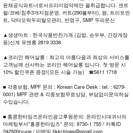
윤채공식파트너로서프리미엄약제만 을취급합니다. 센트
럴/코베/침추3개지점운영, 커트(290불부터), 펌, 트리트먼
트, 닥터모락두피탈모관리, 반영구, SMP 두피문신
▲생생마트 : 한국식품반찬가계 (김밥, 순두부, 간장게장
등)신계 유엔롱 2819 3338
▲코리안 헤어살롱 : 최고의 아름다움과 최상의 서비스를
고객님께 선사하는 코리안 헤어살롱 입니다. 첫 방문 시
10% 할인쿠폰 증정!(모든 시술 가능) ☎5611 1718
■ 각종보험, MPF 문의 : Korean Care Desk : tel. : 6279-
0001) MPF 관련 & 각종보험무료상담, 부담없이문의하실
수있습니다.
■ 홍콩한타임즈온라인광고후원문의: 온라인시대귀사의
마케팅부서"홍콩한타임즈" 문의: 9730-1 755 / 카톡ID
242500ryune / 이메일
hkkrtimes@gmail.com