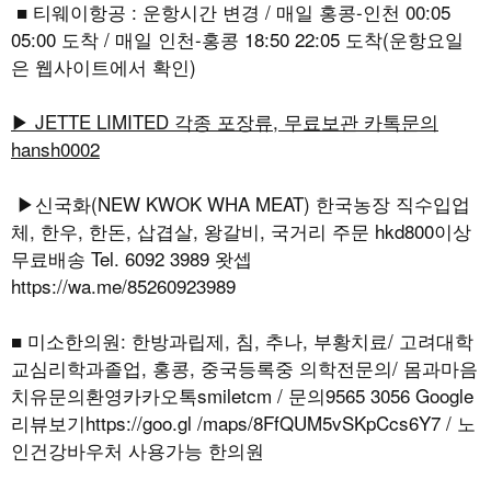
■ 티웨이항공 : 운항시간 변경 / 매일 홍콩-인천 00:05
05:00 도착 / 매일 인천-홍콩 18:50 22:05 도착(운항요일
은 웹사이트에서 확인)
▶ JETTE LIMITED 각종 포장류, 무료보관 카톡문의
hansh0002
▶신국화(NEW KWOK WHA MEAT) 한국농장 직수입업
체, 한우, 한돈, 삽겹살, 왕갈비, 국거리 주문 hkd800이상
무료배송 Tel. 6092 3989 왓셉
https://wa.me/85260923989
■ 미소한의원: 한방과립제, 침, 추나, 부황치료/ 고려대학
교심리학과졸업, 홍콩, 중국등록중 의학전문의/ 몸과마음
치유문의환영카카오톡smiletcm / 문의9565 3056 Google
리뷰보기https://goo.gl /maps/8FfQUM5vSKpCcs6Y7 / 노
인건강바우처 사용가능 한의원