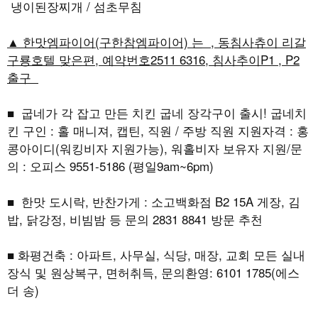
냉이된장찌개 / 섬초무침
▲ 한맛엠파이어(구한참엠파이어) 는 , 동침사츄이 리갈
구룡호텔 맞은편, 예약번호2511 6316, 침사추이P1 , P2
출구
■ 굽네가 각 잡고 만든 치킨 굽네 장각구이 출시! 굽네치
킨 구인 : 홀 매니져, 캡틴, 직원 / 주방 직원 지원자격 : 홍
콩아이디(워킹비자 지원가능), 워홀비자 보유자 지원/문
의 : 오피스 9551-5186 (평일9am~6pm)
■ 한맛 도시락, 반찬가게 : 소고백화점 B2 15A 게장, 김
밥, 닭강정, 비빔밤 등 문의 2831 8841 방문 추천
■ 화평건축 : 아파트, 사무실, 식당, 매장, 교회 모든 실내
장식 및 원상복구, 면허취득, 문의환영: 6101 1785(에스
더 송)