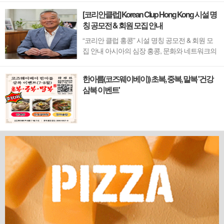
[코리안클럽] Korean Clup Hong Kong 시설 명
칭 공모전 & 회원 모집 안내
“코리안 클럽 홍콩” 시설 명칭 공모전 & 회원 모
집 안내 아시아의 심장 홍콩, 문화와 네트워크의
새 지평을 열 '코리안 클럽'이 온다 동서양이 교차
하며 세계의 아이디어와 자본이 모여드는 도시,
한아름(코즈웨이베이)) 초복, 중복, 말복 '건강
홍콩. 이 역동적인 글로벌 허브의 중심에서 한국
삼복 이벤트'
의 깊이 있는 문화유산과 세계적 감각을 잇는 새
로운 다리가 놓입니다. 바로 국...