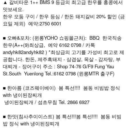
▲ 갈비타운 1++ BMS 9 등급의 최고급 한우를 홍콩에서
맛보세요.
한우 모둠 구이 / 한우 등심 / 한돈 돼지갈비 20% 할인 (금
요일 제외) 예약:2750 6001
■ 오빠&포차: (윈롱YOHO 쇼핑몰근처): BBQ 한국직송
한우(A++(9)최상급, 예약 6162 0798 / 카톡
andyhk82andyhk82 ) *최상급의 고기를 가성비 최고로 제
공합니다. 한돈, 제주흑돼지 - 삼겹살, 목살 - 감자탕, 부
대찌개 - 장어구이 주소 : Shop 74-76 G/F9 Fung Yau
St.South Yuenlong Tel.:6162 0798 (윈롱MTR 출구F)
■ 한아름 (코즈웨이베이) 봄 특선!!!! 봄동 비빔밥 정식
with 냉이된장찌개
냉이된장찌개 / 섬초무침 Tel. 2866 6927
■ 한맛(침사추이이스트) 봄 특선!!!봄 특선!!!! 봄동 비빔
밥 정식 with 냉이된장찌개