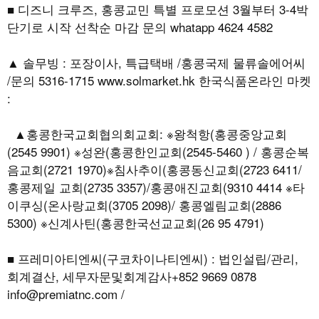
■ 디즈니 크루즈, 홍콩교민 특별 프로모션 3월부터 3-4박
단기로 시작 선착순 마감 문의 whatapp 4624 4582
▲ 솔무빙 : 포장이사, 특급택배 /홍콩국제 물류솔에어씨
/문의 5316-1715 www.solmarket.hk 한국식품온라인 마켓
:
▲홍콩한국교회협의회교회: ※왕척항(홍콩중앙교회
(2545 9901) ※성완(홍콩한인교회(2545-5460 ) / 홍콩순복
음교회(2721 1970)※침사추이(홍콩동신교회(2723 6411/
홍콩제일 교회(2735 3357)/홍콩애진교회(9310 4414 ※타
이쿠싱(온사랑교회(3705 2098)/ 홍콩엘림교회(2886
5300) ※신계사틴(홍콩한국선교교회(26 95 4791)
■ 프레미아티엔씨(구코차이나티엔씨) : 법인설립/관리,
회계결산, 세무자문및회계감사+852 9669 0878
info@premiatnc.com /