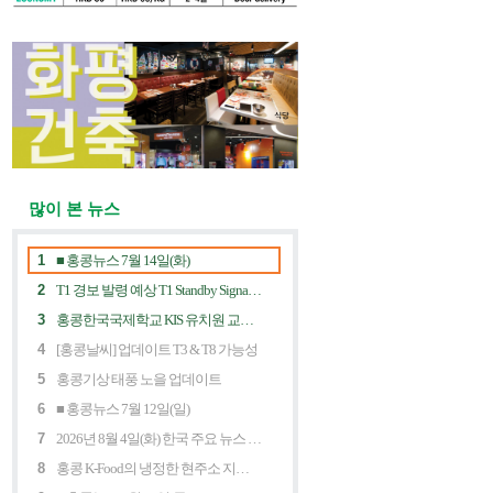
많이 본 뉴스
1
■ 홍콩뉴스 7월 14일(화)
2
T1 경보 발령 예상 T1 Standby Signal Expected
3
홍콩한국국제학교 KIS 유치원 교사 채용공고
4
[홍콩날씨] 업데이트 T3 & T8 가능성
5
홍콩기상 태풍 노을 업데이트
6
■ 홍콩뉴스 7월 12일(일)
7
2026년 8월 4일(화) 한국 주요 뉴스 5개
8
홍콩 K-Food의 냉정한 현주소 지금 홍콩 한식당에 무슨 일이? Market Decline and "Northbound Consumption"