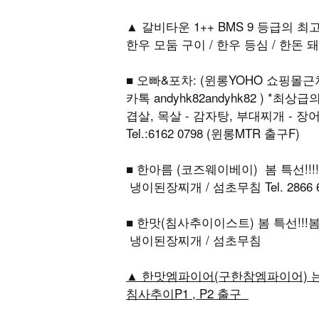
▲ 갈비타운 1++ BMS 9 등급의 
한우 모둠 구이 / 한우 등심 / 한돈 돼
■ 오빠&포차: (윈롱YOHO 쇼핑몰근처)
카톡 andyhk82andyhk82 ) *
겹살, 목살 - 감자탕, 부대찌개 - 장어구이 주
Tel.:6162 0798 (윈롱MTR 출구F)
■ 한아름 (코즈웨이베이) 봄 특선!!!
냉이된장찌개 / 섬초무침 Tel. 2866 
■ 한맛(침사추이이스트) 봄 특선!!!봄
냉이된장찌개 / 섬초무침
▲ 한맛엠파이어(구한참엠파이어) 는 
침사추이P1 , P2 출구