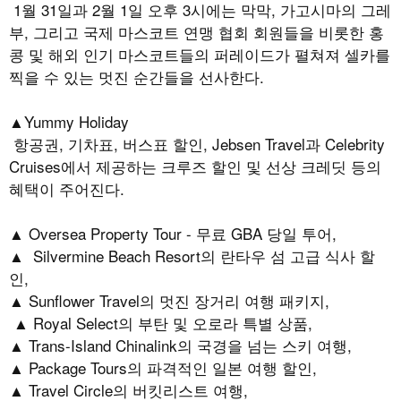
1
월
31
일과
2
월
1
일 오후
3
시에는 막막
,
가고시마의 그레
부
,
그리고 국제 마스코트 연맹 협회 회원들을 비롯한 홍
콩 및 해외 인기 마스코트들의 퍼레이드가 펼쳐져 셀카를
찍을 수 있는 멋진 순간들을 선사한다
.
▲
Yummy Holiday
항공권
,
기차표
,
버스표 할인
, Jebsen Travel
과
Celebrity
Cruises
에서 제공하는 크루즈 할인 및 선상 크레딧 등의
혜택이 주어진다
.
▲
Oversea Property Tour
-
무료
GBA
당일 투어
,
▲
Silvermine Beach Resort
의 란타우 섬 고급 식사 할
인
,
▲
Sunflower Travel
의 멋진 장거리 여행 패키지
,
▲
Royal Select
의 부탄 및 오로라 특별 상품
,
▲ Trans-Island Chinalink
의 국경을 넘는 스키 여행
,
▲ Package Tours
의 파격적인 일본 여행 할인
,
▲ Travel Circle
의 버킷리스트 여행
,