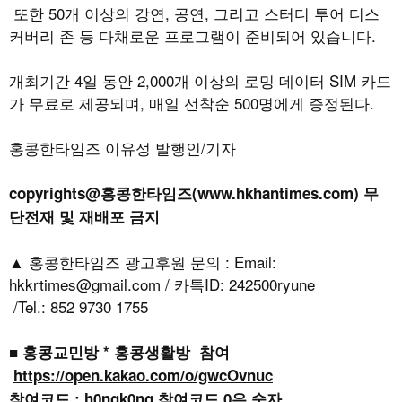
또한
50
개 이상의 강연
,
공연
,
그리고 스터디 투어 디스
커버리 존 등 다채로운 프로그램이 준비되어 있습니다
.
개최기간
4
일 동안
2,000
개 이상의 로밍 데이터
SIM
카드
가 무료로 제공되며
,
매일 선착순
500
명에게 증정된다
.
홍콩한타임즈 이유성 발행인/기자
copyrights@홍콩한타임즈(www.hkhantimes.com) 무
단전재 및 재배포 금지
▲ 홍콩한타임즈 광고후원 문의 : Email:
hkkrtimes@gmail.com / 카톡ID: 242500ryune
/Tel.: 852 9730 1755
■ 홍콩교민방 * 홍콩생활방 참여
https://open.kakao.com/o/gwcOvnuc
참여코드 : h0ngk0ng 참여코드 0은 숫자