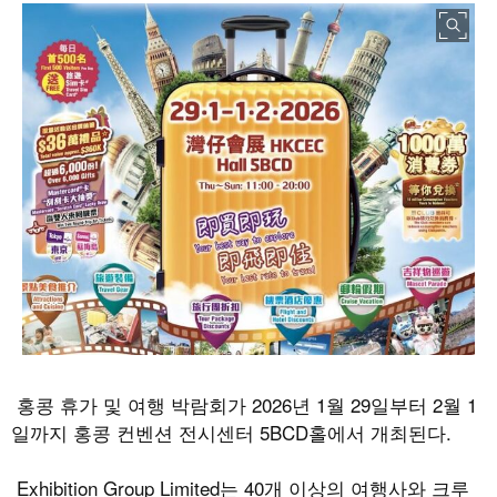
홍콩 휴가 및 여행 박람회가
2026
년
1
월
29
일부터
2
월
1
일까지 홍콩 컨벤션 전시센터
5BCD
홀에서 개최된다
.
Exhibition Group Limited
는
40
개 이상의 여행사와 크루