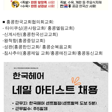
■ 홍콩한국교회협의회교회:
- 타이쿠싱(온사랑교회/ 홍콩엘림교회)
-신계사틴(홍콩한국선교교회)
-왕척항(홍콩중앙교회)
-성완(홍콩한인교회/ 홍콩순복음교회
-침사추이(홍콩제일 교회/홍콩애진교회/홍콩동신교회