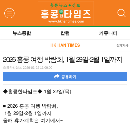
검색
뉴스종합
칼럼
커뮤니티
HK HAN TIMES
전체기사
2026 홍콩 여행 박람회, 1월 29일-2월 1일까지
홍콩한타임즈 2026-01-22 11:09:00
공유하기
◆홍콩한타임즈◆
1
월
22
일
(
목
)
■
2026
홍콩 여행 박람회
,
1
월
29
일
-2
월
1
일까지
올해 휴가계획은 여기에서
~