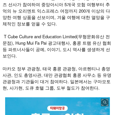
즈 선사가 참여하여 중앙아시아
5
개국 모험 여행부터 추
억의 뉴 오리엔트 익스프레스 여정까지
200
개 이상의 다
양한 여행 상품을 선보이며
,
겨울 여행에 대한 열망을 구
체적인 정보를 얻을 수 있다
.
T Cube Culture and Education Limited(
무형문화유산 전
문점
), Hung Mui Fa Pai
광고대행사
,
홍콩 트램 유산 협회
등 파트너사들이 공예
,
이야기
,
도시 역사를 생생하게 선
보인다
.
마카오 정부 관광청
,
태국 홍콩 관광청
,
아르헨티나 총영
사관
,
인도 총영사관
,
대만 관광협회 홍콩 사무소 등 유명
관광청과 기관들이 대거 참여하다
.
일본에서는 구마모토
현
,
사가현
,
도큐 호텔 그룹
,
도부 철도가 참여한다
.