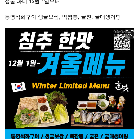
생굴 파티 12월 1일부터
통영석화구이 생굴보쌈, 백짬뽕, 굴전, 굴매생이탕