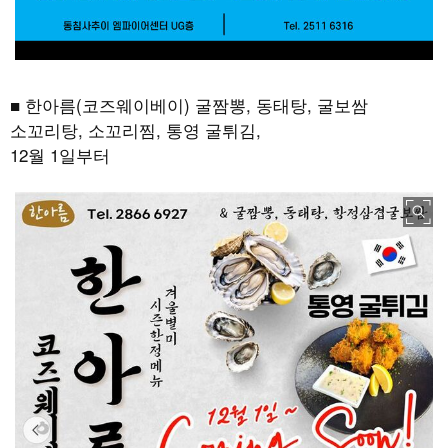
■ 한아름(코즈웨이베이) 굴짬뽕, 동태탕, 굴보쌈
소꼬리탕, 소꼬리찜, 통영 굴튀김,
12월 1일부터