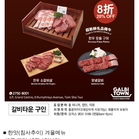
■ 한맛(침사추이) 겨울메뉴