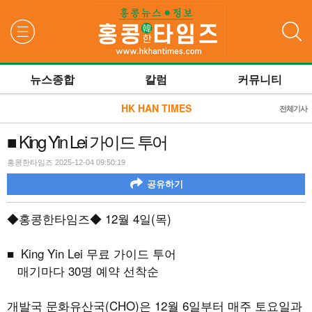
검색
뉴스종합
칼럼
커뮤니티
HK HAN TIMES
전체기사
■ King Yin Lei 가이드 투어
홍콩한타임즈 2025-12-04 09:50:19
공유하기
◆홍콩한타임즈◆
12
월
4
일
(
목
)
■
King Yin Lei 무료
가이드 투어
매기마다 30명 예약 선착순
개발국 문화유산국(CHO)은 12월 6일부터 매주 토요일과