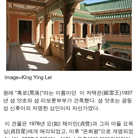
image=King Ying Lei
원래
"
흑로
(
黑洛
)"
라는 이름이던 이 저택은
(
銀雷王
)
1937
년 셤 얏초와 셤 리보룬부부가 건축했다
.
셤 얏초는 광둥
성 신후이의 저명한 상인이자 자선가였다
.
이 건물은
1978
년 요
(
如
)
체이만
(
貞曾
)
과 그의 아들 요목
싱
(
貞目星
)
에게 매각되었고
,
이후
"
은뢰왕
"
으로 개명되었