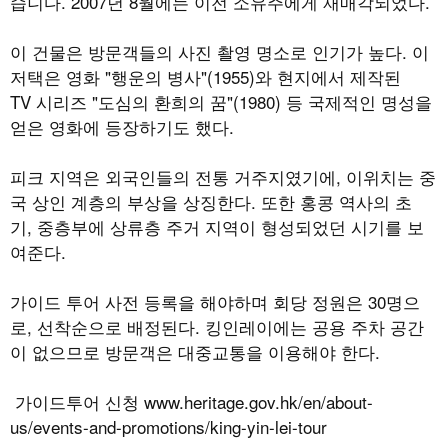
습니다
. 2007
년
8
월에는 이전 소유주에게 재매각되었다
.
이 건물은 방문객들의 사진 촬영 명소로 인기가 높다
.
이
저택은 영화
"
행운의 병사
"(1955)
와 현지에서 제작된
TV
시리즈
"
도심의 환희의 꿈
"(1980)
등 국제적인 명성을
얻은 영화에 등장하기도 했다
.
피크 지역은 외국인들의 전통 거주지였기에
, 이
위치는 중
국 상인 계층의 부상을 상징한다
.
또한 홍콩 역사의 초
기
,
중층부에 상류층 주거 지역이 형성되었던 시기를 보
여준다
.
가이드 투어 사전 등록을 해야하며 회당 정원은
30
명으
로
,
선착순으로 배정된다
.
킹인레이에는 공용 주차 공간
이 없으므로 방문객은 대중교통을 이용해야 한다
.
가이드투어 신청
www.heritage.gov.hk/en/about-
us/events-and-promotions/king-yin-lei-tour