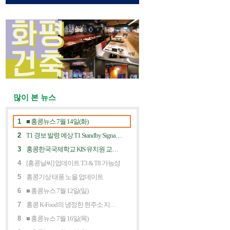
많이 본 뉴스
1
■ 홍콩뉴스 7월 14일(화)
2
T1 경보 발령 예상 T1 Standby Signal Expected
3
홍콩한국국제학교 KIS 유치원 교사 채용공고
4
[홍콩날씨] 업데이트 T3 & T8 가능성
5
홍콩기상 태풍 노을 업데이트
6
■ 홍콩뉴스 7월 12일(일)
7
홍콩 K-Food의 냉정한 현주소 지금 홍콩 한식당에 무슨 일이? Market Decline and "Northbound Consumption"
8
■ 홍콩뉴스 7월 16일(목)