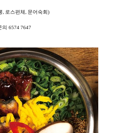
뽕
로스편체
문어숙회
,
,
)
 문의
6574 7647