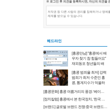
※ 로그인 후 의견을 등록하시면, 자신의 의견을 
헤드라인
[홍콩만남] "홍콩에서 배
우자 찾기 참 힘들어요"
재외동포 청년들의 배
우자 찾기와 새로운 대
[홍콩 범죄율 최저] 강력
안
범죄가 최저 수준인 홍
콩, 통계지수가 억울하
다
[홍콩문화] 홍콩 여름거리의 풍경: ‘베이징 비키니’
[정치칼럼] 홍콩에서 본 한국정치, ‘한국 정치인들의 싸움이 날마다 헤드라인’
[브랜드] 글로벌 브랜드 전쟁:중국 브랜드의 습격 스타벅스→럭킨커피