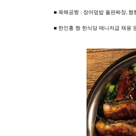
■ 육해공짱
장어덮밥 돌판짜장
짬
:
,
■ 한인홍 짱 한식당 매니저급 채용