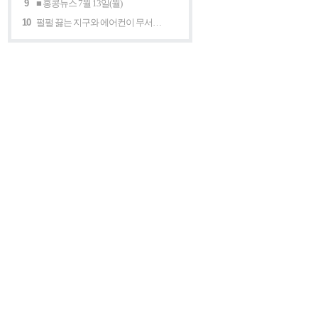
9
■ 홍콩뉴스 7월 13일(월)
10
펄펄 끓는 지구와 에어컨이 무서운 세계 “홍콩의 에어컨은 축복이다”