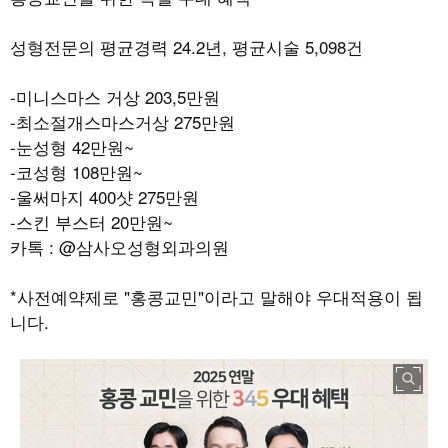
성형전문의 평균경력
24.2
년
,
평균시술
5,098
건
-
미니스마스 거상
203,5만
원
-
최소절개스마스거상
275
만원
-
눈성형
42
만원
~
-
코성형
108
만원
~
-
울써마지
400
샷
275
만원
-
스킨 부스터
20
만원
~
카톡
: @
삼사오성형외과의원
*사전예약제로 "홍콩교민"이라고 말해야 우대적용이 됩
니다.