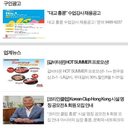
구인광고
"대교 홍콩" 수업강사 채용공고
대교 홍콩 수업강사 채용공고 / 문의 9489 6237
업계뉴스
[갈비타운] HOT SUMMER 프로모션!
갈비타운 HOT SUMMER 프로모션!- 1++ 한우등
심 2+1 - LA갈비, 우대갈비 30% 할인8월 1~31일
까지 (금요일 할인제외)예약 : 2750-6001
[코리안클럽] Korean Clup Hong Kong 시설 명
칭 공모전 & 회원 모집 안내
“코리안 클럽 홍콩” 시설 명칭 공모전 & 회원 모
집 안내 아시아의 심장 홍콩, 문화와 네트워크의
새 지평을 열 '코리안 클럽'이 온다 동서양이 교차