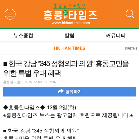
검색
뉴스종합
칼럼
커뮤니티
HK HAN TIMES
전체기사
■ 한국 강남 “345 성형외과 의원” 홍콩교민을
위한 특별 우대 혜택
홍콩한타임즈 2025-12-02 18:27:36
공유하기
◆홍콩한타임즈◆
12
월
2
일
(
화
)
※홍콩한타임즈 뉴스는 광고업체 후원으로 제공됩니다
.
※
■ 한국 강남
“345
성형외과 의원
”
홍콩교민을 위한 특별 우대 혜택