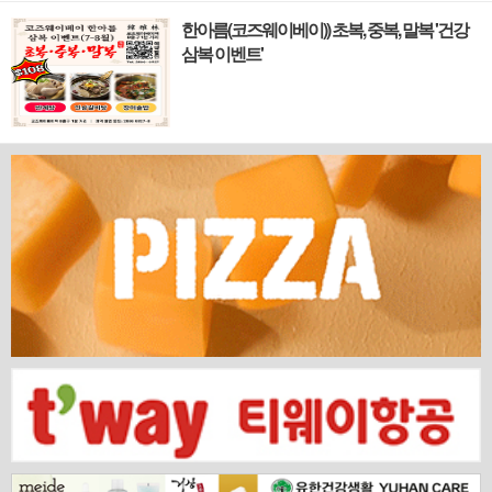
하며 세계의 아이디어와 자본이 모여드는 도시,
한아름(코즈웨이베이)) 초복, 중복, 말복 '건강
홍콩. 이 역동적인 글로벌 허브의 중심에서 한국
삼복 이벤트'
의 깊이 있는 문화유산과 세계적 감각을 잇는 새
로운 다리가 놓입니다. 바로 국...