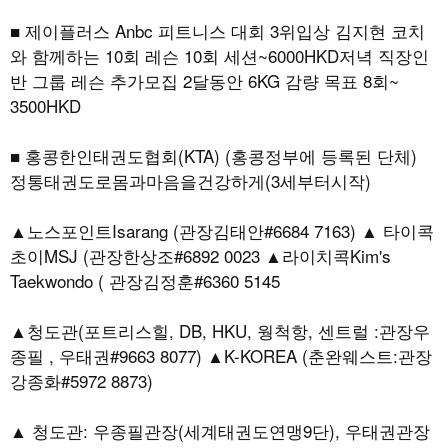
■ 제이플러스 Anbc 피트니스 대회 3위입상 김지현 코치
와 함께하는 10회 레슨 10회 세션~6000HKD저녁 직장인
반 그룹 레슨 추가모집 2달동안 6KG 감량 목표 8회~
3500HKD
■ 홍콩한인태권도협회(KTA) (홍콩정부에 등록된 단체)
정통태권도로몸과마음을건강하게(3세부터시작)
▲노스포인트Isarang (관장김태안#6684 7163) ▲ 타이콕
초이MSJ (관장한상조#6892 0023 ▲라이치콕Kim's
Taekwondo ( 관장김정훈#6360 5145
▲청도관(포트리스힐, DB, HKU, 웡척항, 센트럴 :관장우
종필 , 우태권#9663 8077) ▲K-KOREA (춘완웨스트:관장
강종화#5972 8873)
▲ 청도관: 우종필관장(세계태권도연맹9단), 우태권관장