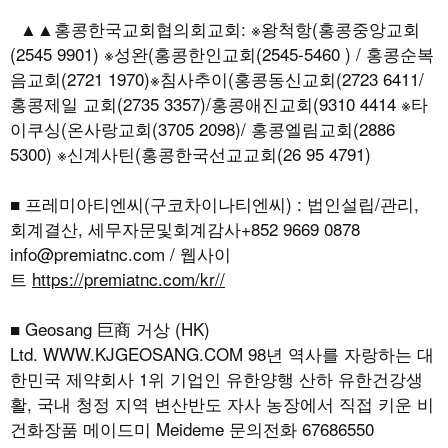
▲▲홍콩한국교회협의회교회: ※왕척항(홍콩중앙교회
(2545 9901) ※성완(홍콩한인교회(2545-5460 ) / 홍콩순복
음교회(2721 1970)※침사추이(홍콩동신교회(2723 6411/
홍콩제일 교회(2735 3357)/홍콩애진교회(9310 4414 ※타
이쿠싱(온사랑교회(3705 2098)/ 홍콩엘림교회(2886
5300) ※신계사틴(홍콩한국선교교회(26 95 4791)
■ 프레미아티엔씨(구코차이나티엔씨) : 법인설립/관리,
회계결산, 세무자문및회계감사+852 9669 0878
info@premiatnc.com / 웹사이
트
https://premiatnc.com/kr//
■ Geosang 巨商 거상 (HK)
Ltd.
WWW.KJGEOSANG.COM
98년 역사를 자랑하는 대
한민국 제약회사 1위 기업인 유한양행 산하 유한건강생
활, 국내 청정 지역 변산반도 자사 농장에서 직접 키운 비
건화장품 메이드미 Meideme 문의전화 67686550