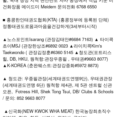
건화장품 메이드미 Meidem 문의전화 6768 6550
■ 홍콩한인태권도협회(KTA) (홍콩정부에 등록된 단체)
정통태권도로몸과마음을건강하게(3세부터시작)
▲노스포인트Isarang (관장김태안#6684 7163) ▲ 타이콕
초이MSJ (관장한상조#6892 0023 ▲라이치콕Kim's
Taekwondo ( 관장김정훈#6360 5145 ▲청도관(포트리스
힐, DB, HKU, 웡척항:관장우종필 , 우태권#9663 8077)
▲K-KOREA (춘완웨스트:관장강종화#5972 8873)
▲ 청도관: 우종필관장(세계태권도연맹9단), 우태권관장
(세계태권도연맹 6단) 웡척항 제4관, 제 5관 센트럴 신관
오픈, Fotress Hill, Shek Tong Tsui, DB/ Clubs & Schools
/ 문의: 852 9663 8077
▲신국화(NEW KWOK WHA MEAT) 한국농장최초직수