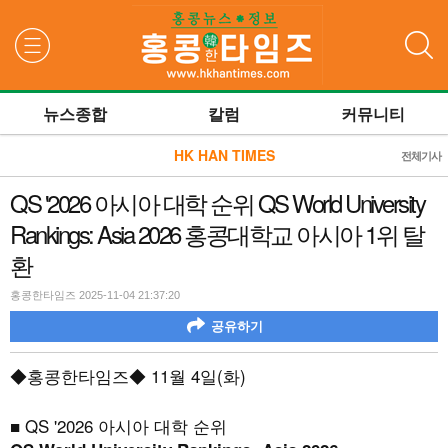
검색
뉴스종합
칼럼
커뮤니티
HK HAN TIMES
전체기사
QS '2026 아시아 대학 순위 QS World University
Rankings: Asia 2026 홍콩대학교 아시아 1위 탈
환
홍콩한타임즈 2025-11-04 21:37:20
공유하기
◆홍콩한타임즈◆
11
월
4
일
(
화
)
■
QS '2026
아시아 대학 순위