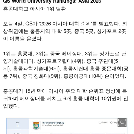
QS World University Rankings: Asia 2026
홍콩대학교 아시아
1
위 탈환
오늘
4
일
, QS가
'2026
아시아 대학 순위
‘
를 발표했다
.
최
상위권에는 홍콩지역 대학
5
곳
,
중국
5
곳
,
싱가포르
2
곳
이 이름을 올렸다
.
1
위는 홍콩대
, 2
위는 중국 베이징대
, 3
위는 싱가포르 난
양기술대이다
.
싱가포르국립대
(4
위
),
중국 푸단대
(5
위
),
홍콩과학기술대
(6
위
),
홍콩시립대
·
홍콩 중문대학
(
공
동
7
위
),
중국 칭화대
(9
위
),
홍콩이공대
(10
위
)
순이었다.
홍콩대가
15
년 만에 아시아 주요 대학 순위표 정상에 복
귀하며 베이징대를 제치고
6
개 홍콩 대학이
10
위권에 진
입했다
.