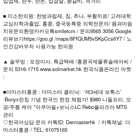
입업체, 한우, 한돈, 삽겹살, 왕갈비, 국거리
■ 미소한의원: 한방과립제, 침, 추나, 부황치료/ 고려대학
교심리학과졸업, 홍콩, 중국등록중 의학전문의/ 몸과마음
치유문의환영카카오톡smiletcm / 문의9565 3056 Google
리뷰보기https://goo.gl /maps/8FfQUM5vSKpCcs6Y7 / 노
인건강바우처 사용가능 한의원
▲ 솔무빙 : 포장이사, 특급택배 /홍콩국제물류솔에어씨 /
문의 5316-1715 www.solmarket.hk 한국식품온라인 마켓
:
■더마스터홍콩 : 더마스터 클리닉: ‘제3세대 보톡스'
Bonyx런칭 기념 한국인 한정 체험가! $980 니들프리, 모
공/주름 케어 *아쿠아필+보닉스LC Rebo플라즈마 MTS
관리
♡한국어상담·문의 카톡ID: Dermasterhk / 카톡채널: 더
마스터홍콩 / TEL: 61075165