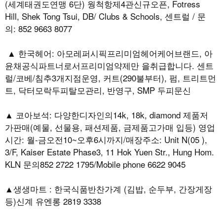
(세계태권도연맹 6단) 웡척항제4관신규오픈, Fotress
Hill, Shek Tong Tsui, DB/ Clubs & Schools, 센트럴 / 문
의: 852 9663 8077
▲ 한국헤어: 아모레퍼시픽프리미엄헤어케어브랜드, 아
윤채공식파트너로서프리미엄약제만 을취급합니다. 센트
럴/코베/침추3개지점운영, 커트(290불부터), 펌, 트리트먼
트, 닥터모락두피탈모관리, 반영구, SMP 두피문신
▲ 코아보석: 다양한디자인의14k, 18k, diamond 제품저
가판매(예물, 선물용, 패션제품, 금제품고가매 입등) 영업
시간: 월-금오전10~오후6시까지/매장주소: Unit N(05 ),
3/F, Kaiser Estate Phase3, 11 Hok Yuen Str., Hung Hom.
KLN 문의852 2722 1795/Mobile phone 6622 9045
▲생생마트 : 한국식품반찬가계 (김밥, 순두부, 간장게장
등)신계 유엔롱 2819 3338