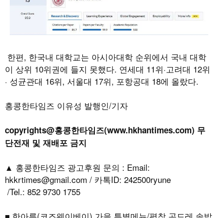
한편
,
한국내 대학교는 아시아대학 순위에서 국내 대학
이 상위
10
위권에 들지 못했다
.
연세대
11
위
·
고려대
12
위
·
성균관대
16
위
,
서울대
17
위
,
포항공대
18
에 올랐다
.
홍콩한타임즈 이유성 발행인/기자
copyrights@홍콩한타임즈(www.hkhantimes.com) 무
단전재 및 재배포 금지
▲ 홍콩한타임즈 광고후원 문의 : Email:
hkkrtimes@gmail.com / 카톡ID: 242500ryune
/Tel.: 852 9730 1755
■ 한아름(코즈웨이베이) 가을 특별메뉴/평창 곤드레 솥밥