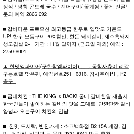
정식 / 평창 곤드레 국수 / 전어구이/ 꽃게찜 / 꽃게 전골/
문의 예약 2866 692
■ 갈비타운 프로모션 최고등급 한우로 입맛도 기운도
UP! 한우 모듬구이 20%할인, 한돈 돼지갈비, 제주흑돼지
생오겹살 2+1 기간 : 11월 말까지 (금요일 제외) 예약 :
2750-6001
▲ 한맛엠파이어(구한참엠파이어) 는 , 동침사츄이 리갈
구룡호텔 맞은편, 예약번호2511 6316, 침사추이P1 , P2
출구
■ 굽네치킨 : THE KING is BACK! 굽네 갈비천왕 재출시
한국인들이 좋아하는 갈비의 맛을 그대로! 단짠단짠 갈비
양념과 오븐구이 치킨의 만남
■ 한맛 도시락, 반찬가게 : 소고백화점 B2 15A 게장, 김
밥, 닭강정, 비빔밤 등 문의 2831 8841 방문 추천