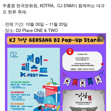
주홍콩 한국문화원
, KOTRA, CJ ENM
이 함께하는 대규
모 한류 축제
.
·
전체 기간
: 10
월
30
일
~ 11
월
23
일
·
장소
: D2 Place ONE & TWO