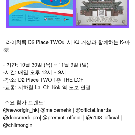
라이치콕
D2 Place TWO
에서
KJ
거상과 함께하는
K-
마
켓
!
-
기간
: 10
월
30
일
(
목
) ~ 11
월
9
일
(
일
)
-시간
:
매일 오후
12
시
~ 9
시
-장소
: D2 Place TWO 1
층
THE LOFT
-교통
:
지하철
Lai Chi Kok
역 도보 연결
주요 참가 브랜드
:
@neworigin_hk| @meidemehk | @official.inertia
@docsmedi_pro| @premint_official | @c148_official |
@chilmongin