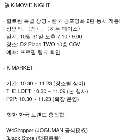
🎬 K-MOVIE NIGHT
·
할로윈 특별 상영
-
한국 공포영화
2
편 동시 개봉
!
·
상영작
:
〈잠〉
,
〈히든 페이스〉
·
일시
: 10
월
31
일 오후
7:10 / 9:00
·
장소
: D2 Place TWO 10
층
CGV
·
예매
:
프로필 링크 확인
- K-MARKET
·
기간
: 10.30 ~ 11.23 (
장소별 상이
)
· THE LOFT: 10.30 ~ 11.09 (
본 행사
)
· P2P: 10.30 ~ 11.23 (
확장 운영
)
-
핫한 한국 브랜드 총집합
!
· W4Shopper (JOGUMAN
공식授权
)
· 3Jack Store (
캠핑용품
)