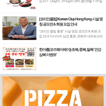
심 2+1 - LA갈비, 우대갈비 30% 할인8월 1~31일
까지 (금요일 할인제외)예약 : 2750-6001
[코리안클럽] Korean Clup Hong Kong 시설 명
칭 공모전 & 회원 모집 안내
“코리안 클럽 홍콩” 시설 명칭 공모전 & 회원 모
집 안내 아시아의 심장 홍콩, 문화와 네트워크의
새 지평을 열 '코리안 클럽'이 온다 동서양이 교차
하며 세계의 아이디어와 자본이 모여드는 도시,
한아름(코즈웨이베이)) 초복, 중복, 말복 '건강
홍콩. 이 역동적인 글로벌 허브의 중심에서 한국
삼복 이벤트'
의 깊이 있는 문화유산과 세계적 감각을 잇는 새
로운 다리가 놓입니다. 바로 국...