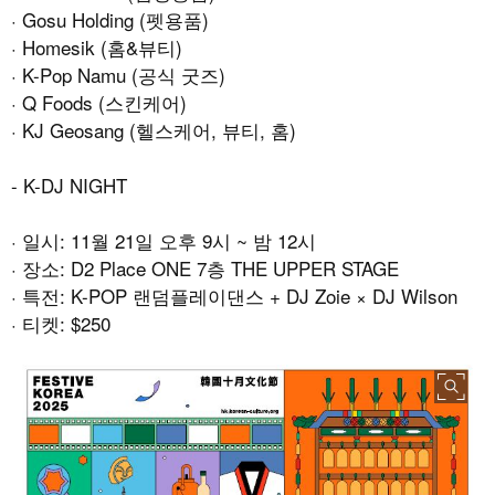
· Gosu Holding (
펫용품
)
· Homesik (
홈
&
뷰티
)
· K-Pop Namu (
공식 굿즈
)
· Q Foods (
스킨케어
)
· KJ Geosang (
헬스케어
,
뷰티
,
홈
)
- K-DJ NIGHT
·
일시
: 11
월
21
일 오후
9
시
~
밤
12
시
·
장소
: D2 Place ONE 7
층
THE UPPER STAGE
·
특전
: K-POP
랜덤플레이댄스
+ DJ Zoie × DJ Wilson
·
티켓
: $250