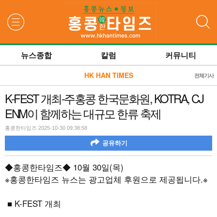
검색
뉴스종합
칼럼
커뮤니티
HK HAN TIMES
전체기사
K-FEST 개최-주홍콩 한국문화원, KOTRA, CJ
ENM이 함께하는 대규모 한류 축제
홍콩한타임즈 2025-10-30 09:38:58
공유하기
◆홍콩한타임즈◆
10
월
30
일
(
목
)
※홍콩한타임즈 뉴스는 광고업체 후원으로 제공됩니다
.
※
■ K-FEST
개최