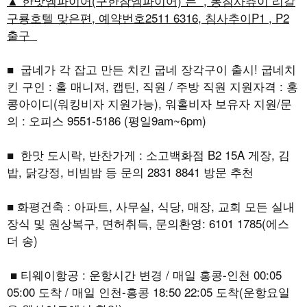
▲ 한맛엠파이어(구한참엠파이어) 는 , 동침사츄이 리갈
구룡호텔 맞은편, 예약번호2511 6316, 침사추이P1 , P2
출구
■ 굽네가 각 잡고 만든 치킨 굽네 장각구이 출시! 굽네치
킨 구인 : 홀 매니져, 캡틴, 직원 / 주방 직원 지원자격 : 홍
콩아이디(워킹비자 지원가능), 워홀비자 보유자 지원/문
의 : 오피스 9551-5186 (평일9am~6pm)
■ 한맛 도시락, 반찬가게 : 소고백화점 B2 15A 게장, 김
밥, 닭강정, 비빔밤 등 문의 2831 8841 방문 추천
■ 화평건축 : 아파트, 사무실, 식당, 매장, 교회 모든 실내
장식 및 원상복구, 면허취득, 문의환영: 6101 1785(에스
더 송)
■ 티웨이항공 : 운항시간 변경 / 매일 홍콩-인천 00:05
05:00 도착 / 매일 인천-홍콩 18:50 22:05 도착(운항요일