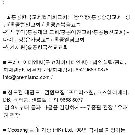
:
▲홍콩한국교회협의회교회: -왕척항(홍콩중앙교회 -성
완(홍콩한인교회 / 홍콩순복음교회
-침사추이(홍콩제일 교회/홍콩애진교회/홍콩동신교회) -
타이쿠싱(온사랑교회/ 홍콩엘림교회
-신계사틴(홍콩한국선교교회
■ 프레미아티엔씨(구코차이나티엔씨) : 법인설립/관리,
회계결산, 세무자문및회계감사+852 9669 0878
info@premiatnc.com /
■ 청도관 태권도 : 관원모집 (포트리스힐, 코즈웨이베이,
DB, 웡척항, 센트럴 문의 9663 8077
만 3세부터 몸과 마음을 건강하게~~우종필 관장 / 우태
권 관장
■ Geosang 巨商 거상 (HK) Ltd. 98년 역사를 자랑하는