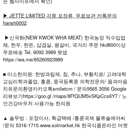
은 웹사이트에서 확인)
▶ JETTE LIMITED 각종 포장류, 무료보관 카톡문의
hansh0002
▶신국화(NEW KWOK WHA MEAT) 한국농장 직수입업
체, 한우, 한돈, 삽겹살, 왕갈비, 국거리 주문 hkd800이상
무료배송 Tel. 6092 3989 왓셉
https://wa.me/85260923989
■ 미소한의원: 한방과립제, 침, 추나, 부황치료/ 고려대학
교심리학과졸업, 홍콩, 중국등록중 의학전문의/ 몸과마음
치유문의환영카카오톡smiletcm / 문의9565 3056 Google
리뷰보기https://goo.gl /maps/8FfQUM5vSKpCcs6Y7 / 노
인건강바우처 사용가능 한의원
▲ 솔무빙 : 포장이사, 특급택배 /홍콩국제 물류솔에어씨
/문의 5316-1715 www.solmarket.hk 한국식품온라인 마켓