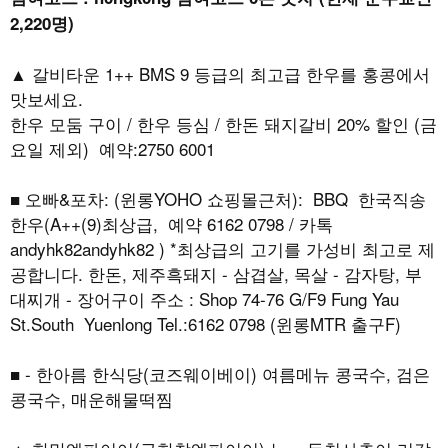
2,220명)
▲ 갈비타운 1++ BMS 9 등급의 최고급 한우를 홍콩에서
맛보세요.
한우 모둠 구이 / 한우 등심 / 한돈 돼지갈비 20% 할인 (금
요일 제외) 예약:2750 6001
■ 오빠&포차: (윈롱YOHO 쇼핑몰근처): BBQ 한국직송
한우(A++(9)최상급, 예약 6162 0798 / 카톡
andyhk82andyhk82 ) *최상급의 고기를 가성비 최고로 제
공합니다. 한돈, 제주흑돼지 - 삼겹살, 목살 - 감자탕, 부
대찌개 - 장어구이 주소 : Shop 74-76 G/F9 Fung Yau
St.South Yuenlong Tel.:6162 0798 (윈롱MTR 출구F)
■ - 한아름 한식당(코즈웨이베이) 여름메뉴 콩국수, 검은
콩국수, 매운해물떡찜