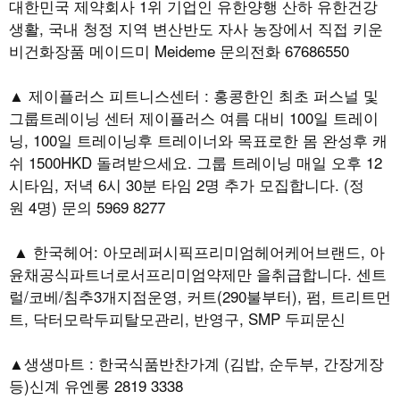
대한민국 제약회사 1위 기업인 유한양행 산하 유한건강
생활, 국내 청정 지역 변산반도 자사 농장에서 직접 키운
비건화장품 메이드미 Meideme 문의전화 67686550
▲ 제이플러스 피트니스센터 : 홍콩한인 최초 퍼스널 및
그룹트레이닝 센터 제이플러스 여름 대비 100일 트레이
닝, 100일 트레이닝후 트레이너와 목표로한 몸 완성후 캐
쉬 1500HKD 돌려받으세요. 그룹 트레이닝 매일 오후 12
시타임, 저녁 6시 30분 타임 2명 추가 모집합니다. (정
원 4명) 문의 5969 8277
▲ 한국헤어: 아모레퍼시픽프리미엄헤어케어브랜드, 아
윤채공식파트너로서프리미엄약제만 을취급합니다. 센트
럴/코베/침추3개지점운영, 커트(290불부터), 펌, 트리트먼
트, 닥터모락두피탈모관리, 반영구, SMP 두피문신
▲생생마트 : 한국식품반찬가계 (김밥, 순두부, 간장게장
등)신계 유엔롱 2819 3338