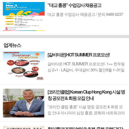
"대교 홍콩" 수업강사 채용공고
대교 홍콩 수업강사 채용공고 / 문의 9489 6237
업계뉴스
[갈비타운] HOT SUMMER 프로모션!
갈비타운 HOT SUMMER 프로모션!- 1++ 한우등
심 2+1 - LA갈비, 우대갈비 30% 할인8월 1~31일
까지 (금요일 할인제외)예약 : 2750-6001
[코리안클럽] Korean Clup Hong Kong 시설 명
칭 공모전 & 회원 모집 안내
“코리안 클럽 홍콩” 시설 명칭 공모전 & 회원 모
집 안내 아시아의 심장 홍콩, 문화와 네트워크의
새 지평을 열 '코리안 클럽'이 온다 동서양이 교차
하며 세계의 아이디어와 자본이 모여드는 도시,
한아름(코즈웨이베이)) 초복, 중복, 말복 '건강