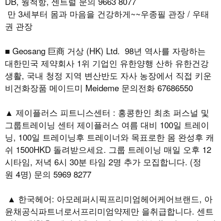
DB, 웡척항, 센트럴 문의 9663 8077
만 3세부터 몸과 마음을 건강하게~~우종필 관장 / 우태
권 관장
■ Geosang 巨商 거상 (HK) Ltd. 98년 역사를 자랑하는
대한민국 제약회사 1위 기업인 유한양행 산하 유한건강
생활, 국내 청정 지역 변산반도 자사 농장에서 직접 키운
비건화장품 메이드미 Meideme 문의전화 67686550
▲ 제이플러스 피트니스센터 : 홍콩한인 최초 퍼스널 및
그룹트레이닝 센터 제이플러스 여름 대비 100일 트레이
닝, 100일 트레이닝후 트레이너와 목표로한 몸 완성후 캐
쉬 1500HKD 돌려받으세요. 그룹 트레이닝 매일 오후 12
시타임, 저녁 6시 30분 타임 2명 추가 모집합니다. (정
원 4명) 문의 5969 8277
▲ 한국헤어: 아모레퍼시픽프리미엄헤어케어브랜드, 아
윤채공식파트너로서프리미엄약제만 을취급합니다. 센트