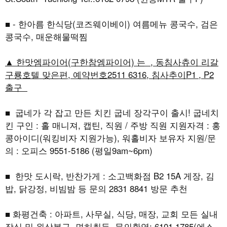
■ - 한아름 한식당(코즈웨이베이) 여름메뉴 콩국수, 검은
콩국수, 매운해물떡찜
▲ 한맛엠파이어(구한참엠파이어) 는 , 동침사츄이 리갈
구룡호텔 맞은편, 예약번호2511 6316, 침사추이P1 , P2
출구
■ 굽네가 각 잡고 만든 치킨 굽네 장각구이 출시! 굽네치
킨 구인 : 홀 매니져, 캡틴, 직원 / 주방 직원 지원자격 : 홍
콩아이디(워킹비자 지원가능), 워홀비자 보유자 지원/문
의 : 오피스 9551-5186 (평일9am~6pm)
■ 한맛 도시락, 반찬가게 : 소고백화점 B2 15A 게장, 김
밥, 닭강정, 비빔밤 등 문의 2831 8841 방문 추천
■ 화평건축 : 아파트, 사무실, 식당, 매장, 교회 모든 실내
장식 및 원상복구, 면허취득, 문의환영: 6101 1785(에스