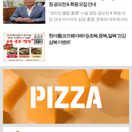
칭 공모전 & 회원 모집 안내
“코리안 클럽 홍콩” 시설 명칭 공모전 & 회원 모
집 안내 아시아의 심장 홍콩, 문화와 네트워크의
새 지평을 열 '코리안 클럽'이 온다 동서양이 교차
하며 세계의 아이디어와 자본이 모여드는 도시,
한아름(코즈웨이베이)) 초복, 중복, 말복 '건강
홍콩. 이 역동적인 글로벌 허브의 중심에서 한국
삼복 이벤트'
의 깊이 있는 문화유산과 세계적 감각을 잇는 새
로운 다리가 놓입니다. 바로 국...