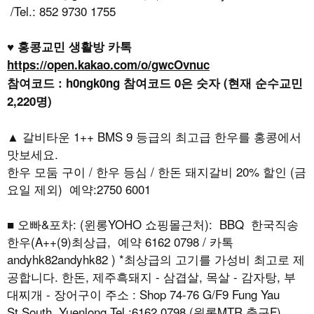
/Tel.: 852 9730 1755
♥ 홍콩교민 생활방 카톡
https://open.kakao.com/o/gwcOvnuc
참여코드 : h0ngk0ng 참여코드 0은 숫자 (현재 순수교민
2,220명)
▲ 갈비타운 1++ BMS 9 등급의 최고급 한우를 홍콩에서
맛보세요.
한우 모둠 구이 / 한우 등심 / 한돈 돼지갈비 20% 할인 (금
요일 제외) 예약:2750 6001
■ 오빠&포차: (윈롱YOHO 쇼핑몰근처): BBQ 한국직송
한우(A++(9)최상급, 예약 6162 0798 / 카톡
andyhk82andyhk82 ) *최상급의 고기를 가성비 최고로 제
공합니다. 한돈, 제주흑돼지 - 삼겹살, 목살 - 감자탕, 부
대찌개 - 장어구이 주소 : Shop 74-76 G/F9 Fung Yau
St.South Yuenlong Tel.:6162 0798 (윈롱MTR 출구F)