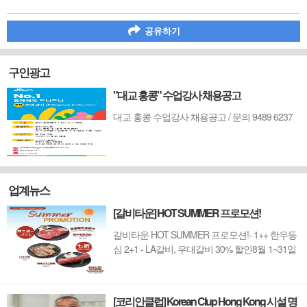
공유하기
구인광고
"대교 홍콩" 수업강사 채용공고
대교 홍콩 수업강사 채용공고 / 문의 9489 6237
업계뉴스
[갈비타운] HOT SUMMER 프로모션!
갈비타운 HOT SUMMER 프로모션!- 1++ 한우등
심 2+1 - LA갈비, 우대갈비 30% 할인8월 1~31일
까지 (금요일 할인제외)예약 : 2750-6001
[코리안클럽] Korean Clup Hong Kong 시설 명