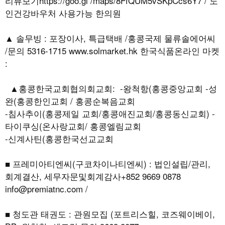
리뷰보기https://goo.gl /maps/8FfQUM5vSKpCcs6Y7 / 노
인건강바우처 사용가능 한의원
▲ 솔무빙 : 포장이사, 특급택배 /홍콩국제 물류솔에어씨
/문의 5316-1715 www.solmarket.hk 한국식품온라인 마켓
:
▲홍콩한국교회협의회교회: -왕척항(홍콩중앙교회 -성
완(홍콩한인교회 / 홍콩순복음교회
-침사추이(홍콩제일 교회/홍콩애진교회/홍콩동신교회) -
타이쿠싱(온사랑교회/ 홍콩엘림교회
-신계사틴(홍콩한국선교교회
■ 프레미아티엔씨(구코차이나티엔씨) : 법인설립/관리,
회계결산, 세무자문및회계감사+852 9669 0878
info@premiatnc.com /
■ 청도관 태권도 : 관원모집 (포트리스힐, 코즈웨이베이,