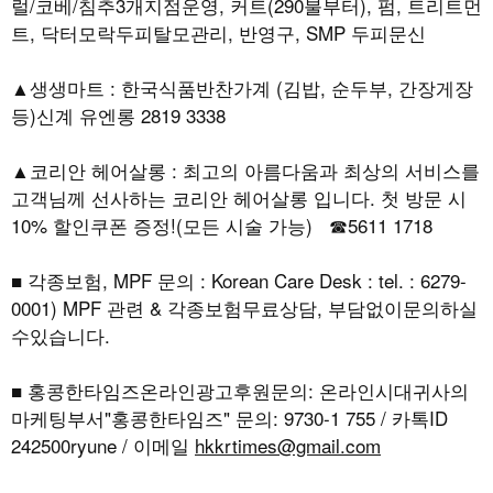
럴/코베/침추3개지점운영, 커트(290불부터), 펌, 트리트먼
트, 닥터모락두피탈모관리, 반영구, SMP 두피문신
▲생생마트 : 한국식품반찬가계 (김밥, 순두부, 간장게장
등)신계 유엔롱 2819 3338
▲코리안 헤어살롱 : 최고의 아름다움과 최상의 서비스를
고객님께 선사하는 코리안 헤어살롱 입니다. 첫 방문 시
10% 할인쿠폰 증정!(모든 시술 가능) ☎5611 1718
■ 각종보험, MPF 문의 : Korean Care Desk : tel. : 6279-
0001) MPF 관련 & 각종보험무료상담, 부담없이문의하실
수있습니다.
■ 홍콩한타임즈온라인광고후원문의: 온라인시대귀사의
마케팅부서"홍콩한타임즈" 문의: 9730-1 755 / 카톡ID
242500ryune / 이메일
hkkrtimes@gmail.com