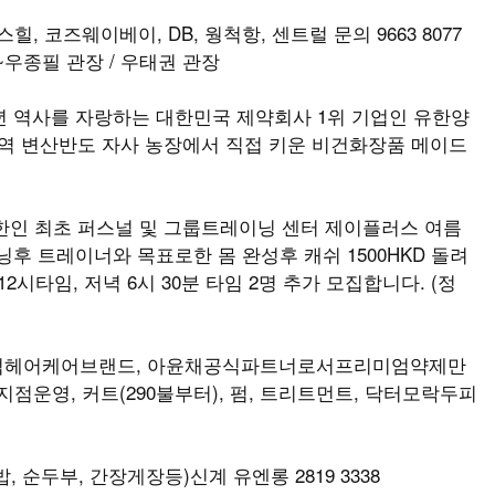
힐, 코즈웨이베이, DB, 웡척항, 센트럴 문의 9663 8077
우종필 관장 / 우태권 관장
td. 98년 역사를 자랑하는 대한민국 제약회사 1위 기업인 유한양
지역 변산반도 자사 농장에서 직접 키운 비건화장품 메이드
한인 최초 퍼스널 및 그룹트레이닝 센터 제이플러스 여름
이닝후 트레이너와 목표로한 몸 완성후 캐쉬 1500HKD 돌려
2시타임, 저녁 6시 30분 타임 2명 추가 모집합니다. (정
엄헤어케어브랜드, 아윤채공식파트너로서프리미엄약제만
점운영, 커트(290불부터), 펌, 트리트먼트, 닥터모락두피
 순두부, 간장게장등)신계 유엔롱 2819 3338