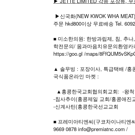
▶ JETTE LIMITED 각종 포장류, 
▶신국화(NEW KWOK WHA MEA
주문 hkd800이상 무료배송 Tel. 6092 3
■ 미소한의원: 한방과립제, 침, 추
학전문의/ 몸과마음치유문의환영카카오톡sm
https://goo.gl /maps/8FfQU
▲ 솔무빙 : 포장이사, 특급택배 /홍콩국제
국식품온라인 마켓 :
▲홍콩한국교회협의회교회: -왕척항
-침사추이(홍콩제일 교회/홍콩애진
-신계사틴(홍콩한국선교교회
■ 프레미아티엔씨(구코차이나티엔씨)
9669 0878 info@premiatnc.com /