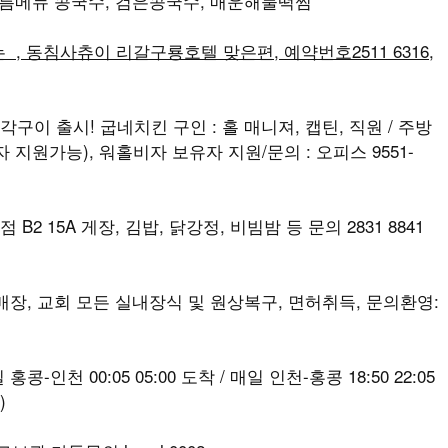
 여름메뉴 콩국수, 검은콩국수, 매운해물떡찜
, 동침사츄이 리갈구룡호텔 맞은편, 예약번호2511 6316,
각구이 출시! 굽네치킨 구인 : 홀 매니져, 캡틴, 직원 / 주방
지원가능), 워홀비자 보유자 지원/문의 : 오피스 9551-
B2 15A 게장, 김밥, 닭강정, 비빔밤 등 문의 2831 8841
, 매장, 교회 모든 실내장식 및 원상복구, 면허취득, 문의환영:
-인천 00:05 05:00 도착 / 매일 인천-홍콩 18:50 22:05
)