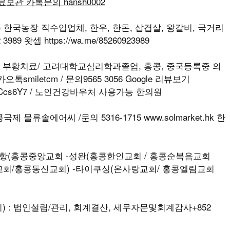
무료보관 카톡문의 hansh0002
T) 한국농장 직수입업체, 한우, 한돈, 삽겹살, 왕갈비, 국거리
989 왓셉 https://wa.me/85260923989
나, 부황치료/ 고려대학교심리학과졸업, 홍콩, 중국등록중 의
iletcm / 문의9565 3056 Google 리뷰보기
M5vSKpCcs6Y7 / 노인건강바우처 사용가능 한의원
 물류솔에어씨 /문의 5316-1715 www.solmarket.hk 한
(홍콩중앙교회 -성완(홍콩한인교회 / 홍콩순복음교회
교회/홍콩동신교회) -타이쿠싱(온사랑교회/ 홍콩엘림교회
 : 법인설립/관리, 회계결산, 세무자문및회계감사+852