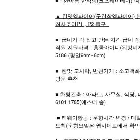
■ - 한아름 한식당(코즈웨이베이)
▲ 한맛엠파이어(구한참엠파이어) 는 
침사추이P1 , P2 출구
■ 굽네가 각 잡고 만든 치킨 굽네 장
직원 지원자격 : 홍콩아이디(워킹비자 
5186 (평일9am~6pm)
■ 한맛 도시락, 반찬가게 : 소고백화점 
방문 추천
■ 화평건축 : 아파트, 사무실, 식당
6101 1785(에스더 송)
■ 티웨이항공 : 운항시간 변경 / 매일 홍콩
도착(운항요일은 웹사이트에서 확인