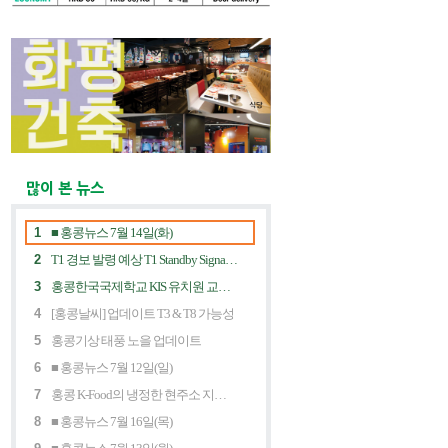
많이 본 뉴스
1
■ 홍콩뉴스 7월 14일(화)
2
T1 경보 발령 예상 T1 Standby Signal Expected
3
홍콩한국국제학교 KIS 유치원 교사 채용공고
4
[홍콩날씨] 업데이트 T3 & T8 가능성
5
홍콩기상 태풍 노을 업데이트
6
■ 홍콩뉴스 7월 12일(일)
7
홍콩 K-Food의 냉정한 현주소 지금 홍콩 한식당에 무슨 일이? Market Decline and "Northbound Consumption"
8
■ 홍콩뉴스 7월 16일(목)