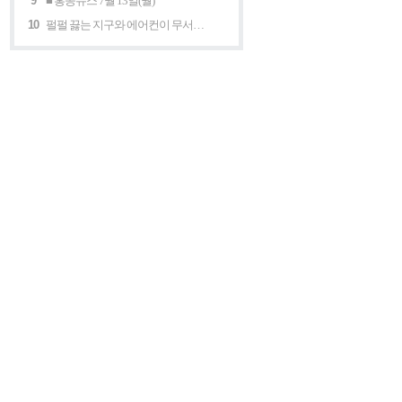
9
■ 홍콩뉴스 7월 13일(월)
10
펄펄 끓는 지구와 에어컨이 무서운 세계 “홍콩의 에어컨은 축복이다”