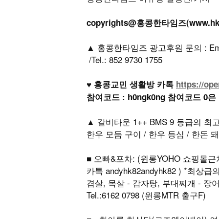
copyrights@홍콩한타임즈(www.h
▲ 홍콩한타임즈 광고후원 문의 : Email: h
/Tel.: 852 9730 1755
♥ 홍콩교민 생활방 카톡
https://op
참여코드 : h0ngk0ng 참여코드 0은
▲ 갈비타운 1++ BMS 9 등급의 
한우 모둠 구이 / 한우 등심 / 한돈 돼
■ 오빠&포차: (윈롱YOHO 쇼핑몰근처)
카톡 andyhk82andyhk82 ) *
겹살, 목살 - 감자탕, 부대찌개 - 장어구이 주
Tel.:6162 0798 (윈롱MTR 출구F)