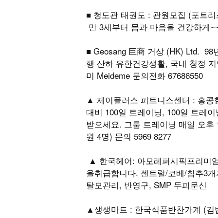
■ 청도관 태권도 : 관원모집 (포트리스
만 3세부터 몸과 마음을 건강하게~~
■ Geosang 巨商 거상 (HK) L
행 산하 유한건강생활, 국내 청정 
미 Meideme 문의전화 67686550
▲ 제이플러스 피트니스센터 : 홍콩
대비 100일 트레이닝, 100일 트레
받으세요. 그룹 트레이닝 매일 오후 1
원 4명) 문의 5969 8277
▲ 한국헤어: 아모레퍼시픽프리미
을취급합니다. 센트럴/코베/침추3개지
탈모관리, 반영구, SMP 두피문신
▲생생마트 : 한국식품반찬가계 (김밥,