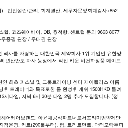
 : 법인설립/관리, 회계결산, 세무자문및회계감사+852
힐, 코즈웨이베이, DB, 웡척항, 센트럴 문의 9663 8077
우종필 관장 / 우태권 관장
td. 98년 역사를 자랑하는 대한민국 제약회사 1위 기업인 유한양
지역 변산반도 자사 농장에서 직접 키운 비건화장품 메이드
한인 최초 퍼스널 및 그룹트레이닝 센터 제이플러스 여름
이닝후 트레이너와 목표로한 몸 완성후 캐쉬 1500HKD 돌려
2시타임, 저녁 6시 30분 타임 2명 추가 모집합니다. (정
엄헤어케어브랜드, 아윤채공식파트너로서프리미엄약제만
점운영, 커트(290불부터), 펌, 트리트먼트, 닥터모락두피