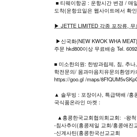
■ 티웨이항공 : 운항시간 변경 / 매일 홍콩
도착(운항요일은 웹사이트에서 확인
▶ JETTE LIMITED 각종 포장류, 
▶신국화(NEW KWOK WHA MEA
주문 hkd800이상 무료배송 Tel. 6092 3
■ 미소한의원: 한방과립제, 침, 추
학전문의/ 몸과마음치유문의환영카카오톡sm
https://goo.gl /maps/8FfQU
▲ 솔무빙 : 포장이사, 특급택배 /홍콩국제
국식품온라인 마켓 :
▲홍콩한국교회협의회교회: -왕척항
-침사추이(홍콩제일 교회/홍콩애진
-신계사틴(홍콩한국선교교회