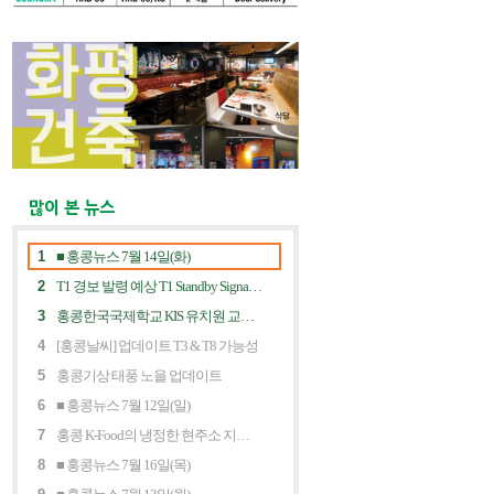
많이 본 뉴스
1
■ 홍콩뉴스 7월 14일(화)
2
T1 경보 발령 예상 T1 Standby Signal Expected
3
홍콩한국국제학교 KIS 유치원 교사 채용공고
4
[홍콩날씨] 업데이트 T3 & T8 가능성
5
홍콩기상 태풍 노을 업데이트
6
■ 홍콩뉴스 7월 12일(일)
7
홍콩 K-Food의 냉정한 현주소 지금 홍콩 한식당에 무슨 일이? Market Decline and "Northbound Consumption"
8
■ 홍콩뉴스 7월 16일(목)