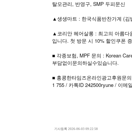
탈모관리, 반영구, SMP 두피문신
▲생생마트 : 한국식품반찬가계 (김밥,
▲코리안 헤어살롱 : 최고의 아름
입니다. 첫 방문 시 10% 할인쿠폰 증정
■ 각종보험, MPF 문의 : Korean Car
부담없이문의하실수있습니다.
■ 홍콩한타임즈온라인광고후원문의: 
1 755 / 카톡ID 242500ryune / 이메
기사등록
2026-06-03 09:22:58