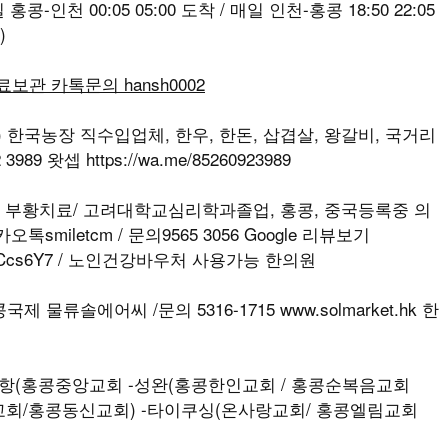
-인천 00:05 05:00 도착 / 매일 인천-홍콩 18:50 22:05
)
무료보관 카톡문의 hansh0002
T) 한국농장 직수입업체, 한우, 한돈, 삽겹살, 왕갈비, 국거리
989 왓셉 https://wa.me/85260923989
나, 부황치료/ 고려대학교심리학과졸업, 홍콩, 중국등록중 의
iletcm / 문의9565 3056 Google 리뷰보기
M5vSKpCcs6Y7 / 노인건강바우처 사용가능 한의원
 물류솔에어씨 /문의 5316-1715 www.solmarket.hk 한
(홍콩중앙교회 -성완(홍콩한인교회 / 홍콩순복음교회
교회/홍콩동신교회) -타이쿠싱(온사랑교회/ 홍콩엘림교회