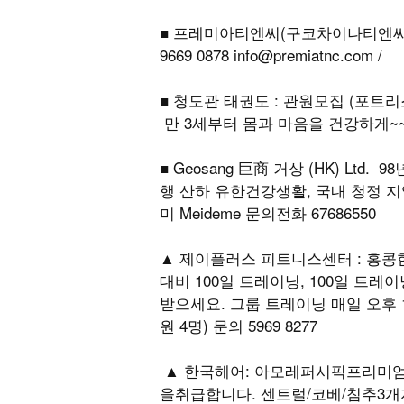
■ 프레미아티엔씨(구코차이나티엔씨)
9669 0878 info@premiatnc.com /
■ 청도관 태권도 : 관원모집 (포트리스
만 3세부터 몸과 마음을 건강하게~~
■ Geosang 巨商 거상 (HK) L
행 산하 유한건강생활, 국내 청정 
미 Meideme 문의전화 67686550
▲ 제이플러스 피트니스센터 : 홍콩
대비 100일 트레이닝, 100일 트레
받으세요. 그룹 트레이닝 매일 오후 1
원 4명) 문의 5969 8277
▲ 한국헤어: 아모레퍼시픽프리미
을취급합니다. 센트럴/코베/침추3개지