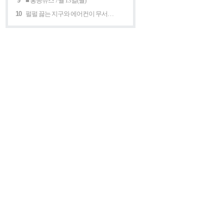
9
■ 홍콩뉴스 7월 13일(월)
10
펄펄 끓는 지구와 에어컨이 무서운 세계 “홍콩의 에어컨은 축복이다”