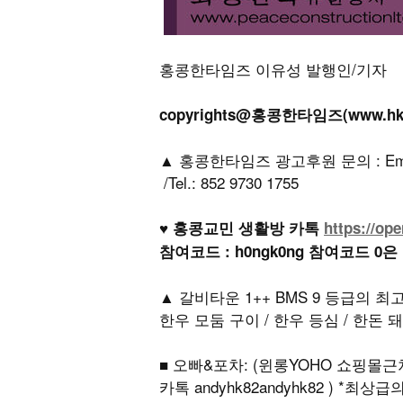
홍콩한타임즈 이유성 발행인/기자
copyrights@홍콩한타임즈(www.h
▲ 홍콩한타임즈 광고후원 문의 : Email: h
/Tel.: 852 9730 1755
♥ 홍콩교민 생활방 카톡
https://op
참여코드 : h0ngk0ng 참여코드 0은
▲ 갈비타운 1++ BMS 9 등급의 
한우 모둠 구이 / 한우 등심 / 한돈 돼
■ 오빠&포차: (윈롱YOHO 쇼핑몰근처)
카톡 andyhk82andyhk82 ) *