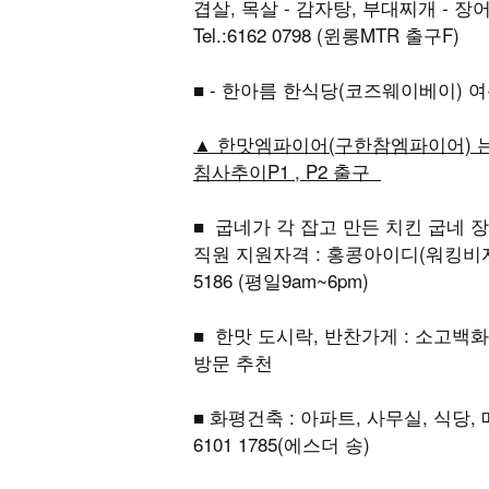
겹살, 목살 - 감자탕, 부대찌개 - 장어구이 주
Tel.:6162 0798 (윈롱MTR 출구F)
■ - 한아름 한식당(코즈웨이베이)
▲ 한맛엠파이어(구한참엠파이어) 는 
침사추이P1 , P2 출구
■ 굽네가 각 잡고 만든 치킨 굽네 장
직원 지원자격 : 홍콩아이디(워킹비자 
5186 (평일9am~6pm)
■ 한맛 도시락, 반찬가게 : 소고백화점 
방문 추천
■ 화평건축 : 아파트, 사무실, 식당
6101 1785(에스더 송)