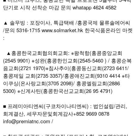
단기로 시작 선착순 마감 문의 whatapp 4624 4582
▲ 솔무빙 : 포장이사, 특급택배 /홍콩국제 물류솔에어씨
/문의 5316-1715 www.solmarket.hk 한국식품온라인 마켓
:
▲홍콩한국교회협의회교회: ※왕척항(홍콩중앙교회
(2545 9901) ※성완(홍콩한인교회(2545-5460 ) / 홍콩순복
음교회(2721 1970)※침사추이(홍콩동신교회(2723 6411/
홍콩제일 교회(2735 3357)/홍콩애진교회(9310 4414 ※타
이쿠싱(온사랑교회(3705 2098)/ 홍콩엘림교회(2886
5300) ※신계사틴(홍콩한국선교교회(26 95 4791)
■ 프레미아티엔씨(구코차이나티엔씨) : 법인설립/관리,
회계결산, 세무자문및회계감사+852 9669 0878
info@premiatnc.com /