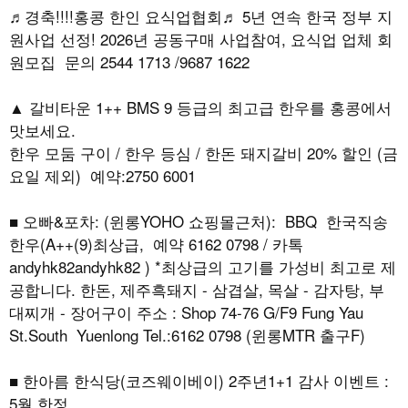
♬경축!!!!홍콩 한인 요식업협회♬ 5년 연속 한국 정부 지
원사업 선정! 2026년 공동구매 사업참여, 요식업 업체 회
원모집 문의 2544 1713 /9687 1622
▲ 갈비타운 1++ BMS 9 등급의 최고급 한우를 홍콩에서
맛보세요.
한우 모둠 구이 / 한우 등심 / 한돈 돼지갈비 20% 할인 (금
요일 제외) 예약:2750 6001
■ 오빠&포차: (윈롱YOHO 쇼핑몰근처): BBQ 한국직송
한우(A++(9)최상급, 예약 6162 0798 / 카톡
andyhk82andyhk82 ) *최상급의 고기를 가성비 최고로 제
공합니다. 한돈, 제주흑돼지 - 삼겹살, 목살 - 감자탕, 부
대찌개 - 장어구이 주소 : Shop 74-76 G/F9 Fung Yau
St.South Yuenlong Tel.:6162 0798 (윈롱MTR 출구F)
■ 한아름 한식당(코즈웨이베이) 2주년1+1 감사 이벤트 :
5월 한정