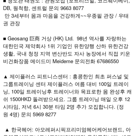
■ 청도관 태권도 : 관원모집 (포트리스힐, 코즈웨이베이,
DB, 웡척항, 센트럴 문의 9663 8077
만 3세부터 몸과 마음을 건강하게~~우종필 관장 / 우태
권 관장
■ Geosang 巨商 거상 (HK) Ltd. 98년 역사를 자랑하는
대한민국 제약회사 1위 기업인 유한양행 산하 유한건강
생활, 국내 청정 지역 변산반도 자사 농장에서 직접 키운
비건화장품 메이드미 Meideme 문의전화 67686550
▲ 제이플러스 피트니스센터 : 홍콩한인 최초 퍼스널 및
그룹트레이닝 센터 제이플러스 여름 대비 100일 트레이
닝, 100일 트레이닝후 트레이너와 목표로한 몸 완성후 캐
쉬 1500HKD 돌려받으세요. 그룹 트레이닝 매일 오후 12
시타임, 저녁 6시 30분 타임 2명 추가 모집합니다. (정
원 4명) 문의 5969 8277
▲ 한국헤어: 아모레퍼시픽프리미엄헤어케어브랜드, 아