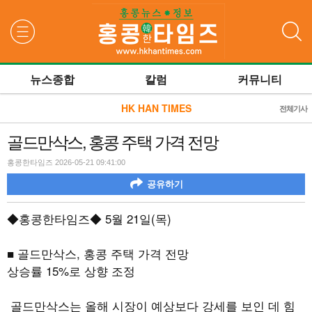
검색
뉴스종합
칼럼
커뮤니티
HK HAN TIMES
전체기사
골드만삭스, 홍콩 주택 가격 전망
홍콩한타임즈 2026-05-21 09:41:00
공유하기
◆홍콩한타임즈◆
5
월
21
일
(
목
)
■ 골드만삭스
,
홍콩 주택 가격 전망
상승률
15%
로 상향 조정
골드만삭스는 올해 시장이 예상보다 강세를 보인 데 힘