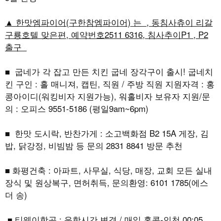
▲ 한맛엠파이어(구한참엠파이어) 는 , 동침사츄이 리갈
구룡호텔 맞은편, 예약번호2511 6316, 침사추이P1 , P2
출구
■ 굽네가 각 잡고 만든 치킨 굽네 장각구이 출시! 굽네치
킨 구인 : 홀 매니져, 캡틴, 직원 / 주방 직원 지원자격 : 홍
콩아이디(워킹비자 지원가능), 워홀비자 보유자 지원/문
의 : 오피스 9551-5186 (평일9am~6pm)
■ 한맛 도시락, 반찬가게 : 소고백화점 B2 15A 게장, 김
밥, 닭강정, 비빔밤 등 문의 2831 8841 방문 추천
■ 화평건축 : 아파트, 사무실, 식당, 매장, 교회 모든 실내
장식 및 원상복구, 면허취득, 문의환영: 6101 1785(에스
더 송)
■ 티웨이항공 : 운항시간 변경 / 매일 홍콩-인천 00:05