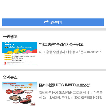
공유하기
구인광고
"대교 홍콩" 수업강사 채용공고
대교 홍콩 수업강사 채용공고 / 문의 9489 6237
업계뉴스
[갈비타운] HOT SUMMER 프로모션!
갈비타운 HOT SUMMER 프로모션!- 1++ 한우등
심 2+1 - LA갈비, 우대갈비 30% 할인8월 1~31일
까지 (금요일 할인제외)예약 : 2750-6001