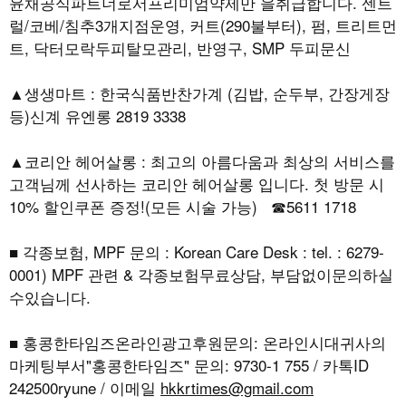
윤채공식파트너로서프리미엄약제만 을취급합니다. 센트
럴/코베/침추3개지점운영, 커트(290불부터), 펌, 트리트먼
트, 닥터모락두피탈모관리, 반영구, SMP 두피문신
▲생생마트 : 한국식품반찬가계 (김밥, 순두부, 간장게장
등)신계 유엔롱 2819 3338
▲코리안 헤어살롱 : 최고의 아름다움과 최상의 서비스를
고객님께 선사하는 코리안 헤어살롱 입니다. 첫 방문 시
10% 할인쿠폰 증정!(모든 시술 가능) ☎5611 1718
■ 각종보험, MPF 문의 : Korean Care Desk : tel. : 6279-
0001) MPF 관련 & 각종보험무료상담, 부담없이문의하실
수있습니다.
■ 홍콩한타임즈온라인광고후원문의: 온라인시대귀사의
마케팅부서"홍콩한타임즈" 문의: 9730-1 755 / 카톡ID
242500ryune / 이메일
hkkrtimes@gmail.com