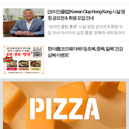
[코리안클럽] Korean Clup Hong Kong 시설 명
칭 공모전 & 회원 모집 안내
“코리안 클럽 홍콩” 시설 명칭 공모전 & 회원 모
집 안내 아시아의 심장 홍콩, 문화와 네트워크의
새 지평을 열 '코리안 클럽'이 온다 동서양이 교차
하며 세계의 아이디어와 자본이 모여드는 도시,
한아름(코즈웨이베이)) 초복, 중복, 말복 '건강
홍콩. 이 역동적인 글로벌 허브의 중심에서 한국
삼복 이벤트'
의 깊이 있는 문화유산과 세계적 감각을 잇는 새
로운 다리가 놓입니다. 바로 국...