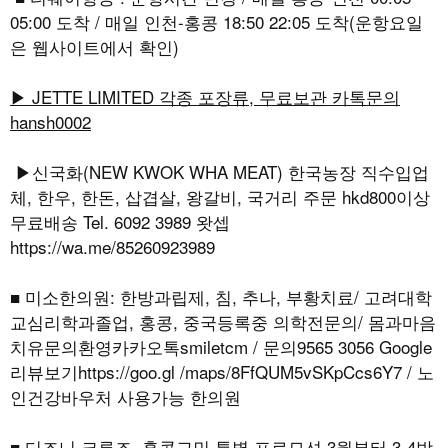
05:00 도착 / 매일 인천-홍콩 18:50 22:05 도착(운항요일
은 웹사이트에서 확인)
▶ JETTE LIMITED 각종 포장류, 무료보관 카톡문의
hansh0002
▶신국화(NEW KWOK WHA MEAT) 한국농장 직수입업
체, 한우, 한돈, 삽겹살, 왕갈비, 국거리 주문 hkd800이상
무료배송 Tel. 6092 3989 왓셉
https://wa.me/85260923989
■ 미소한의원: 한방과립제, 침, 추나, 부황치료/ 고려대학
교심리학과졸업, 홍콩, 중국등록중 의학전문의/ 몸과마음
치유문의환영카카오톡smiletcm / 문의9565 3056 Google
리뷰보기https://goo.gl /maps/8FfQUM5vSKpCcs6Y7 / 노
인건강바우처 사용가능 한의원
■ 디즈니 크루즈, 홍콩교민 특별 프로모션 3월부터 3-4박